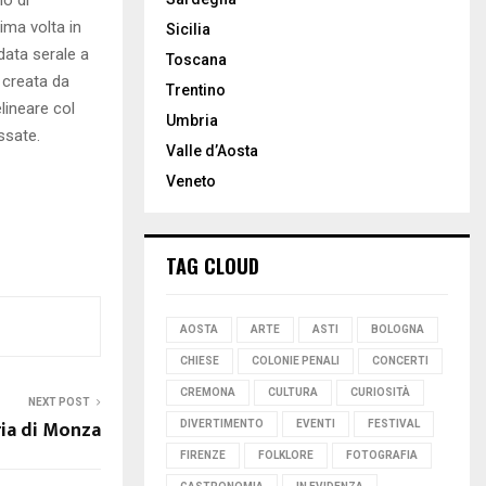
ima volta in
Sicilia
data serale a
Toscana
 creata da
Trentino
elineare col
Umbria
ssate.
Valle d’Aosta
Veneto
TAG CLOUD
AOSTA
ARTE
ASTI
BOLOGNA
CHIESE
COLONIE PENALI
CONCERTI
CREMONA
CULTURA
CURIOSITÀ
NEXT POST
ria di Monza
DIVERTIMENTO
EVENTI
FESTIVAL
FIRENZE
FOLKLORE
FOTOGRAFIA