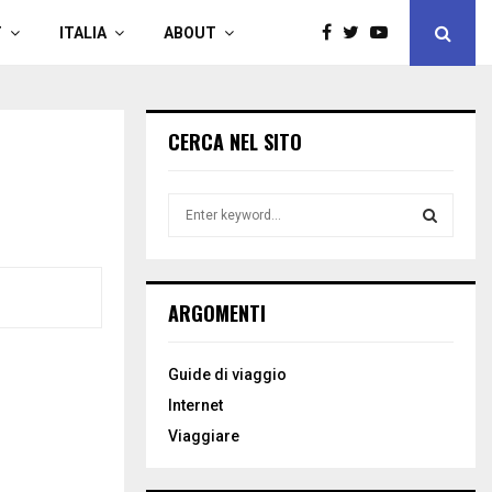
T
ITALIA
ABOUT
CERCA NEL SITO
S
e
a
S
r
c
E
ARGOMENTI
h
f
A
o
Guide di viaggio
r
R
Internet
:
C
Viaggiare
H