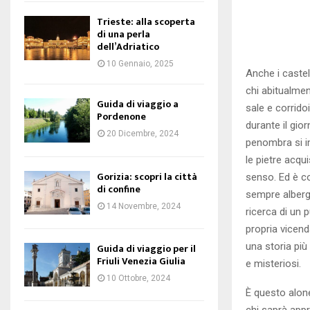
Trieste: alla scoperta
di una perla
dell’Adriatico
10 Gennaio, 2025
Anche i castel
chi abitualmen
Guida di viaggio a
sale e corrid
Pordenone
durante il gio
20 Dicembre, 2024
penombra si i
le pietre acqu
Gorizia: scopri la città
senso. Ed è co
di confine
sempre alberga
14 Novembre, 2024
ricerca di un 
propria vicend
una storia più
Guida di viaggio per il
Friuli Venezia Giulia
e misteriosi.
10 Ottobre, 2024
È questo alon
chi saprà appro