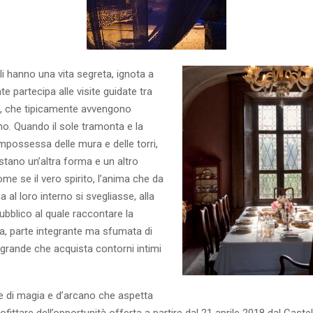
li hanno una vita segreta, ignota a
te partecipa alle visite guidate tra
oi, che tipicamente avvengono
rno. Quando il sole tramonta e la
mpossessa delle mura e delle torri,
istano un’altra forma e un altro
me se il vero spirito, l’anima che da
 al loro interno si svegliasse, alla
pubblico al quale raccontare la
a, parte integrante ma sfumata di
 grande che acquista contorni intimi
e di magia e d’arcano che aspetta
fittare dell’opportunità offerta a partire dal 21 aprile 2018 dal Castel