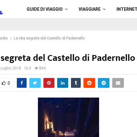
a
GUIDE DI VIAGGIO
VIAGGIARE
INTERNE
rdia
La vita segreta del Castello di Padernello
 segreta del Castello di Padernello
 Luglio, 2018
0
884
0