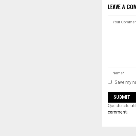
LEAVE A CO
Save my na
Questo sito ut
commenti
.