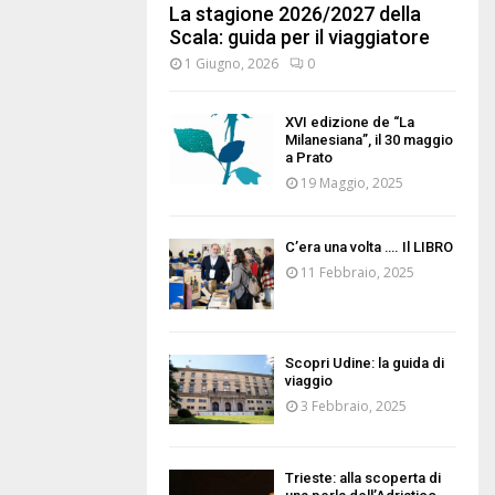
La stagione 2026/2027 della
Scala: guida per il viaggiatore
1 Giugno, 2026
0
XVI edizione de “La
Milanesiana”, il 30 maggio
a Prato
19 Maggio, 2025
C’era una volta …. Il LIBRO
11 Febbraio, 2025
Scopri Udine: la guida di
viaggio
3 Febbraio, 2025
Trieste: alla scoperta di