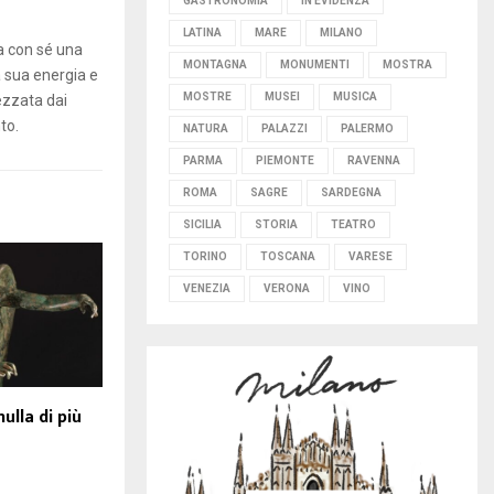
GASTRONOMIA
IN EVIDENZA
LATINA
MARE
MILANO
ta con sé una
MONTAGNA
MONUMENTI
MOSTRA
a sua energia e
MOSTRE
MUSEI
MUSICA
ezzata dai
to.
NATURA
PALAZZI
PALERMO
PARMA
PIEMONTE
RAVENNA
ROMA
SAGRE
SARDEGNA
SICILIA
STORIA
TEATRO
TORINO
TOSCANA
VARESE
VENEZIA
VERONA
VINO
lla di più