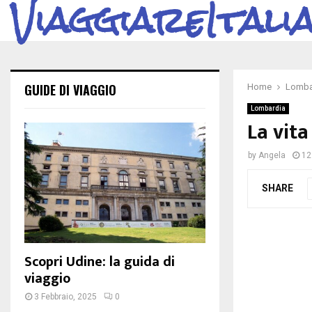
ViaggiareItali
GUIDE DI VIAGGIO
Home
Lomba
Lombardia
La vita
by
Angela
12
SHARE
Scopri Udine: la guida di
viaggio
3 Febbraio, 2025
0