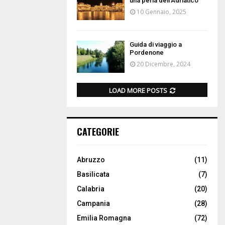
una perla dell’Adriatico
10 Gennaio, 2025
Guida di viaggio a
Pordenone
20 Dicembre, 2024
LOAD MORE POSTS
CATEGORIE
Abruzzo
(11)
Basilicata
(7)
Calabria
(20)
Campania
(28)
Emilia Romagna
(72)