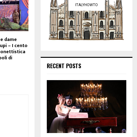
ITALYHOWTO
 e dame
upi – I cento
ionettistica
poli di
RECENT POSTS