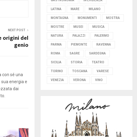
GASTRONOMIA
IN EVIDENZA
LATINA
MARE
MILANO
MONTAGNA
MONUMENTI
MOSTRA
MOSTRE
MUSEI
MUSICA
NEXT POST
e origini del
NATURA
PALAZZI
PALERMO
genio
PARMA
PIEMONTE
RAVENNA
ROMA
SAGRE
SARDEGNA
SICILIA
STORIA
TEATRO
TORINO
TOSCANA
VARESE
ta con sé una
VENEZIA
VERONA
VINO
a sua energia e
ezzata dai
to.