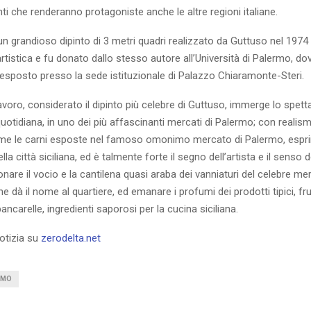
i che renderanno protagoniste anche le altre regioni italiane.
un grandioso dipinto di 3 metri quadri realizzato da Guttuso nel 1974 
rtistica e fu donato dallo stesso autore all’Università di Palermo, do
sposto presso la sede istituzionale di Palazzo Chiaramonte-Steri.
oro, considerato il dipinto più celebre di Guttuso, immerge lo spett
quotidiana, in uno dei più affascinanti mercati di Palermo; con realis
e le carni esposte nel famoso omonimo mercato di Palermo, espri
la città siciliana, ed è talmente forte il segno dell’artista e il senso 
nare il vocio e la cantilena quasi araba dei vanniaturi del celebre me
e dà il nome al quartiere, ed emanare i profumi dei prodotti tipici, fru
ancarelle, ingredienti saporosi per la cucina siciliana.
notizia su
zerodelta.net
RMO