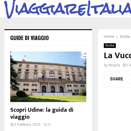
ViaggiareItali
GUIDE DI VIAGGIO
Home
Sicilia
Sicilia
La Vuc
by
Angela
14
SHARE
Scopri Udine: la guida di
viaggio
3 Febbraio, 2025
0