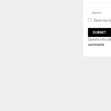
Save my na
Questo sito ut
commenti
.