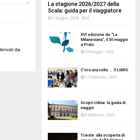
La stagione 2026/2027 della
Scala: guida per il viaggiatore
1 Giugno, 2026
0
XVI edizione de “La
Milanesiana”, il 30 maggio
a Prato
erivati dai
19 Maggio, 2025
C’era una volta …. Il LIBRO
11 Febbraio, 2025
Scopri Udine: la guida di
viaggio
3 Febbraio, 2025
Trieste: alla scoperta di