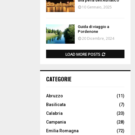
una perla dell’Adriatico
10 Gennaio, 2025
Guida di viaggio a
Pordenone
20 Dicembre, 2024
LOAD MORE POSTS
CATEGORIE
Abruzzo
(11)
Basilicata
(7)
Calabria
(20)
Campania
(28)
Emilia Romagna
(72)