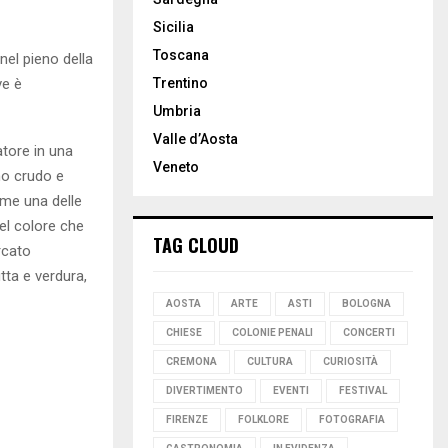
Sicilia
Toscana
nel pieno della
ve è
Trentino
Umbria
Valle d’Aosta
atore in una
Veneto
mo crudo e
me una delle
del colore che
TAG CLOUD
rcato
tta e verdura,
AOSTA
ARTE
ASTI
BOLOGNA
CHIESE
COLONIE PENALI
CONCERTI
CREMONA
CULTURA
CURIOSITÀ
DIVERTIMENTO
EVENTI
FESTIVAL
FIRENZE
FOLKLORE
FOTOGRAFIA