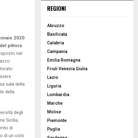
REGIONI
Abruzzo
Basilicata
ennaio 2020
Calabria
del pittore
Campania
esposto nel
Emilia Romagna
lazzo
torato
Friuli Venezia Giulia
essere
Lazio
sa sala della
Liguria
de della
Lombardia
Marche
Molise
ersità degli
e Sicilia,
Piemonte
nto di
Puglia
o di un ciclo
Sardegna