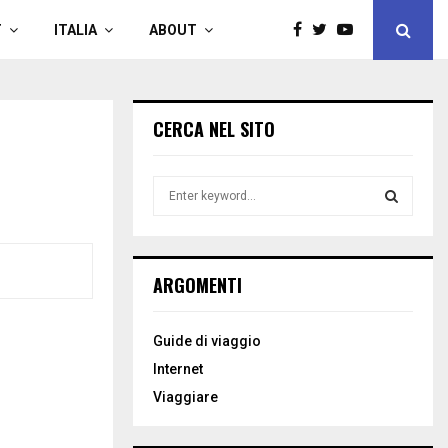
T
ITALIA
ABOUT
CERCA NEL SITO
S
e
a
S
r
c
E
ARGOMENTI
h
f
A
o
Guide di viaggio
r
R
Internet
:
C
Viaggiare
H