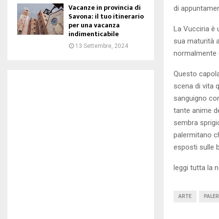
Vacanze in provincia di
di appuntament
Savona: il tuo itinerario
per una vacanza
La Vucciria è 
indimenticabile
sua maturità a
13 Settembre, 2024
normalmente e
Questo capolav
scena di vita 
sanguigno com
tante anime del
sembra sprigio
palermitano ch
esposti sulle b
leggi tutta la 
ARTE
PALE