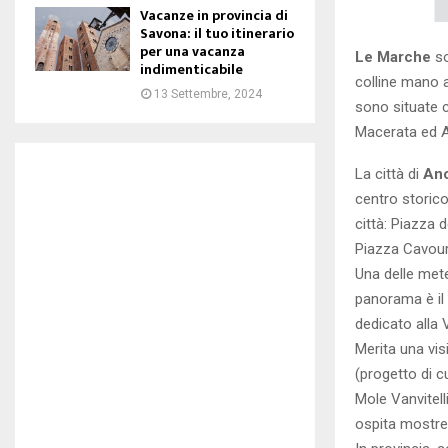
Vacanze in provincia di
Savona: il tuo itinerario
per una vacanza
Le Marche
so
indimenticabile
colline mano a
13 Settembre, 2024
sono situate c
Macerata ed A
La città di
An
centro storico
città: Piazza 
Piazza Cavour
Una delle mete
panorama è il 
dedicato alla 
Merita una vis
(progetto di c
Mole Vanvitell
ospita mostre d