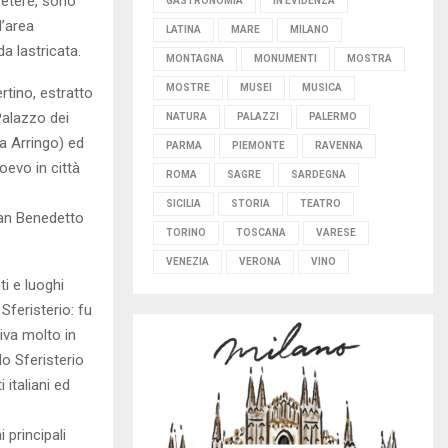
 Vetere, sono
GASTRONOMIA
IN EVIDENZA
l’area
LATINA
MARE
MILANO
a lastricata.
MONTAGNA
MONUMENTI
MOSTRA
MOSTRE
MUSEI
MUSICA
rtino, estratto
Palazzo dei
NATURA
PALAZZI
PALERMO
za Arringo) ed
PARMA
PIEMONTE
RAVENNA
oevo in città
ROMA
SAGRE
SARDEGNA
SICILIA
STORIA
TEATRO
San Benedetto
TORINO
TOSCANA
VARESE
VENEZIA
VERONA
VINO
i e luoghi
 Sferisterio: fu
tiva molto in
lo Sferisterio
 italiani ed
principali