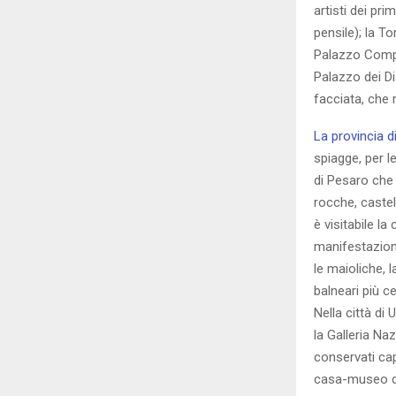
artisti dei pri
pensile); la T
Palazzo Compag
Palazzo dei Dia
facciata, che 
La provincia d
spiagge, per le
di Pesaro che 
rocche, castel
è visitabile l
manifestazione
le maioliche, 
balneari più c
Nella città di
la Galleria Na
conservati cap
casa-museo do