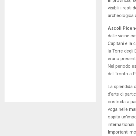
In provincia, 
visibili i rest
archeologica d
Ascoli Picen
dalle vicine c
Capitani e la 
la Torre degli
erano presenti
Nel periodo e
del Tronto a 
La splendida c
d’arte di parti
costruita a par
voga nelle mar
ospita un’impor
internazionali.
Importanti mo