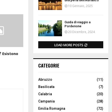
una perla dell’Adriatico
10 Gennaio, 2025
Guida di viaggio a
Pordenone
20 Dicembre, 2024
LOAD MORE POSTS
? Esistono
CATEGORIE
Abruzzo
(11)
Basilicata
(7)
Calabria
(20)
Campania
(28)
Emilia Romagna
(72)