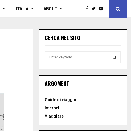
T
ITALIA
ABOUT
CERCA NEL SITO
S
e
a
S
r
c
E
ARGOMENTI
h
f
A
o
Guide di viaggio
r
R
Internet
:
C
Viaggiare
H