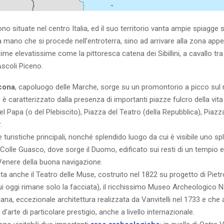
no situate nel centro Italia, ed il suo territorio vanta ampie spiagge 
 mano che si procede nell’entroterra, sino ad arrivare alla zona app
ime elevatissime come la pittoresca catena dei Sibillini, a cavallo tra 
scoli Piceno.
cona
, capoluogo delle Marche, sorge su un promontorio a picco sul 
 è caratterizzato dalla presenza di importanti piazze fulcro della vita 
del Papa (o del Plebiscito), Piazza del Teatro (della Repubblica), Piaz
.
 turistiche principali, nonché splendido luogo da cui è visibile uno sp
Colle Guasco, dove sorge il Duomo, edificato sui resti di un tempio e
Venere della buona navigazione.
ita anche il Teatro delle Muse, costruito nel 1822 su progetto di Pietro
ui oggi rimane solo la facciata), il ricchissimo Museo Archeologico N
iana, eccezionale architettura realizzata da Vanvitelli nel 1733 e che
’arte di particolare prestigio, anche a livello internazionale.