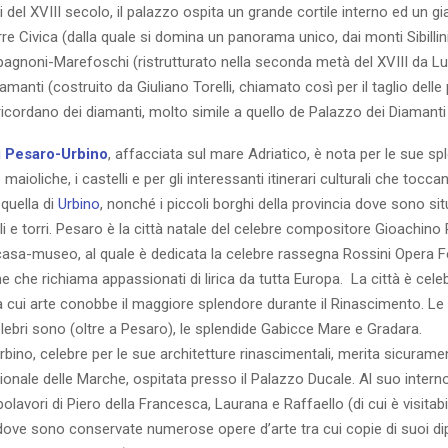
mi del XVIII secolo, il palazzo ospita un grande cortile interno ed un gi
orre Civica (dalla quale si domina un panorama unico, dai monti Sibillin
noni-Marefoschi (ristrutturato nella seconda metà del XVIII da Luigi
manti (costruito da Giuliano Torelli, chiamato così per il taglio delle 
ricordano dei diamanti, molto simile a quello de Palazzo dei Diamanti 
i
Pesaro-Urbino
, affacciata sul mare Adriatico, è nota per le sue sp
 maioliche, i castelli e per gli interessanti itinerari culturali che toccan
quella di
Urbino
, nonché i piccoli borghi della provincia dove sono si
li e torri. Pesaro è la città natale del celebre compositore Gioachino R
a casa-museo, al quale è dedicata la celebre rassegna Rossini Opera Fe
 che richiama appassionati di lirica da tutta Europa. La città è cel
la cui arte conobbe il maggiore splendore durante il Rinascimento. Le 
elebri sono (oltre a Pesaro), le splendide Gabicce Mare e Gradara.
 Urbino, celebre per le sue architetture rinascimentali, merita sicurame
zionale delle Marche, ospitata presso il Palazzo Ducale. Al suo inter
olavori di Piero della Francesca, Laurana e Raffaello (di cui è visitab
ve sono conservate numerose opere d’arte tra cui copie di suoi dipi