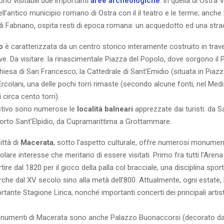
sono visitabili due importanti
aree archeologiche
: in quella di Ostra
i dell’antico municipio romano di Ostra con il il teatro e le terme; anche 
i Fabriano, ospita resti di epoca romana: un acquedotto ed una strad
o
è caratterizzata da un centro storico interamente costruito in trave
ave. Da visitare: la rinascimentale Piazza del Popolo, dove sorgono il 
chiesa di San Francesco; la Cattedrale di Sant’Emidio (situata in Piaz
 Ercolani, una delle pochi torri rimaste (secondo alcune fonti, nel Medi
 circa cento torri).
stivo sono numerose le
località balneari
apprezzate dai turisti: da 
Porto Sant’Elpidio, da Cupramarittima a Grottammare.
ittà di
Macerata
, sotto l’aspetto culturale, offre numerosi monument
colare interesse che meritano di essere visitati. Primo fra tutti l’Arena
tire dal 1820 per il gioco della palla col bracciale, una disciplina spor
che dal XV secolo sino alla metà dell’800. Attualmente, ogni estate, 
tante Stagione Lirica, nonché importanti concerti dei principali artisti
numenti di Macerata sono anche Palazzo Buonaccorsi (decorato dai 