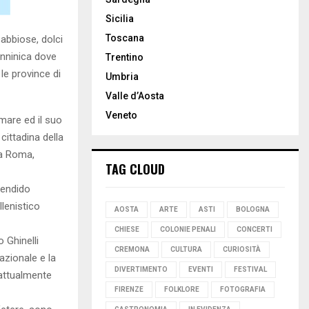
Sicilia
Toscana
sabbiose, dolci
enninica dove
Trentino
le province di
Umbria
Valle d’Aosta
Veneto
mare ed il suo
cittadina della
za Roma,
TAG CLOUD
lendido
llenistico
AOSTA
ARTE
ASTI
BOLOGNA
CHIESE
COLONIE PENALI
CONCERTI
 Ghinelli
CREMONA
CULTURA
CURIOSITÀ
azionale e la
DIVERTIMENTO
EVENTI
FESTIVAL
 attualmente
FIRENZE
FOLKLORE
FOTOGRAFIA