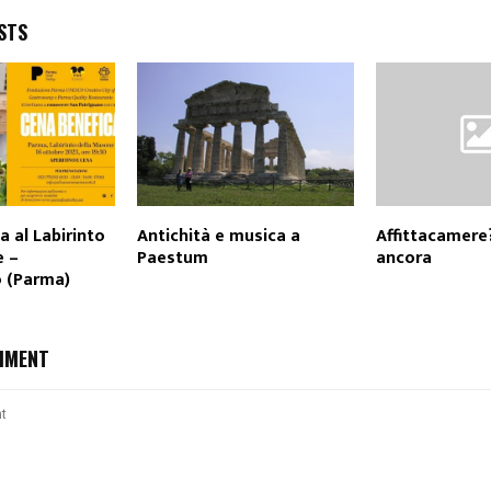
STS
a al Labirinto
Antichità e musica a
Affittacamere
e –
Paestum
ancora
o (Parma)
MMENT