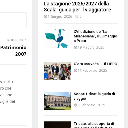
La stagione 2026/2027 della
Scala: guida per il viaggiatore
1 Giugno, 2026
0
XVI edizione de “La
Milanesiana”, il 30 maggio
NEXT POST
a Prato
 Patrimonio
19 Maggio, 2025
2007
C’era una volta …. Il LIBRO
11 Febbraio, 2025
za nella
oro che
Scopri Udine: la guida di
 visione
viaggio
viglie del
3 Febbraio, 2025
Trieste: alla scoperta di