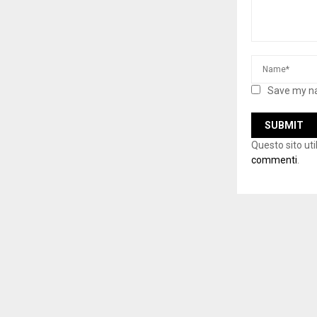
Save my na
Questo sito ut
commenti
.