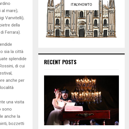
ardino
ITALYHOWTO
i al mare);
 Vanvitelli);
pietre della
di Ferrara).
lendide
o sia la città
tuate splendide
RECENT POSTS
ossini, di cui
stival,
ebre anche per
località
nte una visita
no sono
ile anche la
nti, bozzetti