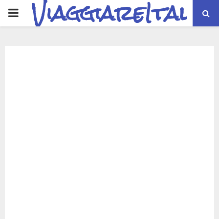
ViaggiareItalia
PRIMARY
MENU