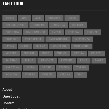
TAG CLOUD
AOSTA
ARTE
ASTI
BOLOGNA
CHIESE
COLONIE PENALI
CONCERTI
CREMONA
CULTURA
CURIOSITÀ
DIVERTIMENTO
EVENTI
FESTIVAL
FIRENZE
FOLKLORE
FOTOGRAFIA
GASTRONOMIA
IN EVIDENZA
LATINA
MARE
MILANO
MONTAGNA
MONUMENTI
MOSTRA
MOSTRE
MUSEI
MUSICA
NATURA
PALAZZI
PALERMO
PARMA
PIEMONTE
RAVENNA
ROMA
SAGRE
SARDEGNA
SICILIA
STORIA
TEATRO
TORINO
TOSCANA
VARESE
VENEZIA
VERONA
VINO
About
Guest post
Contatti