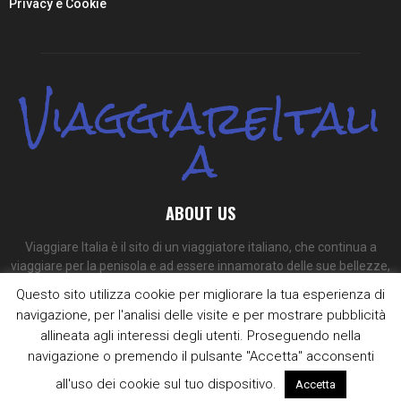
Privacy e Cookie
ViaggiareItali
a
ABOUT US
Viaggiare Italia è il sito di un viaggiatore italiano, che continua a
viaggiare per la penisola e ad essere innamorato delle sue bellezze,
dei suoi colori e dei suoi sapori.
Questo sito utilizza cookie per migliorare la tua esperienza di
navigazione, per l'analisi delle visite e per mostrare pubblicità
Contact us:
redazione@viaggiare-italia.com
allineata agli interessi degli utenti. Proseguendo nella
navigazione o premendo il pulsante "Accetta" acconsenti
all'uso dei cookie sul tuo dispositivo.
Accetta