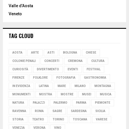
Valle d’Aosta
Veneto
TAG CLOUD
AOSTA
ARTE
ASTI
BOLOGNA
CHIESE
COLONIE PENALI
CONCERTI
CREMONA
CULTURA
CURIOSITÀ
DIVERTIMENTO
EVENTI
FESTIVAL
FIRENZE
FOLKLORE
FOTOGRAFIA
GASTRONOMIA
IN EVIDENZA
LATINA
MARE
MILANO
MONTAGNA
MONUMENTI
MOSTRA
MOSTRE
MUSEI
MUSICA
NATURA
PALAZZI
PALERMO
PARMA
PIEMONTE
RAVENNA
ROMA
SAGRE
SARDEGNA
SICILIA
STORIA
TEATRO
TORINO
TOSCANA
VARESE
VENEZIA
VERONA
VINO