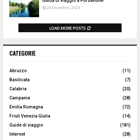
Guida di viaggio a Pordenone
20 Dicembre, 2024
LOAD MORE POSTS
CATEGORIE
Abruzzo
(11)
Basilicata
(7)
Calabria
(20)
Campania
(28)
Emilia Romagna
(72)
Friuli Venezia Giulia
(14)
Guide di viaggio
(181)
Internet
(28)