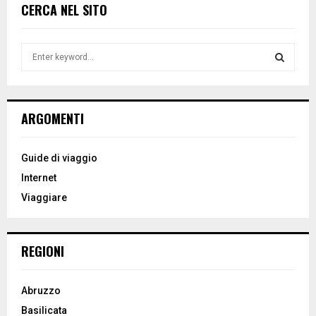
CERCA NEL SITO
S
e
a
S
r
c
E
ARGOMENTI
h
f
A
o
Guide di viaggio
r
R
Internet
:
Viaggiare
C
H
REGIONI
Abruzzo
Basilicata