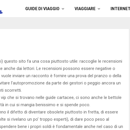
a
GUIDE DI VIAGGIO
VIAGGIARE
INTERNE
 questo sito fa una cosa piuttosto utile: raccoglie le recensioni
 anche dai lettori. Le recensioni possono essere negative o
hi vuole inviare un racconto è fornire una prova del pranzo o della
 evitare l’autopromozione da parte dei gestori o peggio ancora un
i scorretti.
i vip che si trovano nelle guide cartacee, ci sono anche le bettole
ità in cui si mangia benissimo e si spende poco.
o il difetto di diventare obsolete piuttosto in fretta, di essere
olte si rivelano un po’ troppo esperti), di dare poco peso al
spendere bene i propri soldi è fondamentale anche nel caso di un