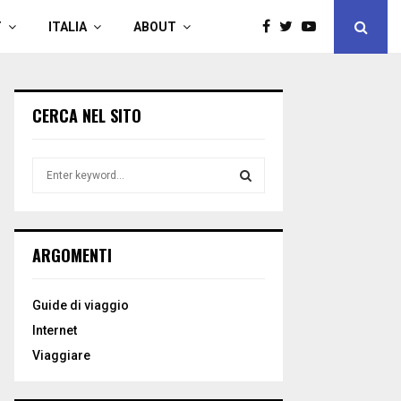
T
ITALIA
ABOUT
CERCA NEL SITO
S
e
a
S
r
c
E
ARGOMENTI
h
f
A
o
Guide di viaggio
r
R
Internet
:
C
Viaggiare
H