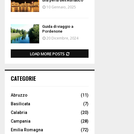
una perla dell’Adriatico
10 Gennaio, 2025
Guida di viaggio a
Pordenone
20 Dicembre, 2024
LOAD MORE POSTS
CATEGORIE
Abruzzo
(11)
Basilicata
(7)
Calabria
(20)
Campania
(28)
Emilia Romagna
(72)