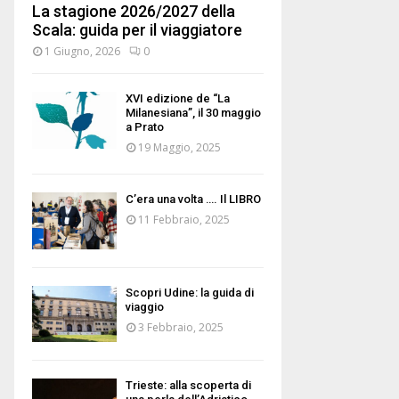
La stagione 2026/2027 della
Scala: guida per il viaggiatore
1 Giugno, 2026
0
XVI edizione de “La
Milanesiana”, il 30 maggio
a Prato
19 Maggio, 2025
C’era una volta …. Il LIBRO
11 Febbraio, 2025
Scopri Udine: la guida di
viaggio
3 Febbraio, 2025
Trieste: alla scoperta di