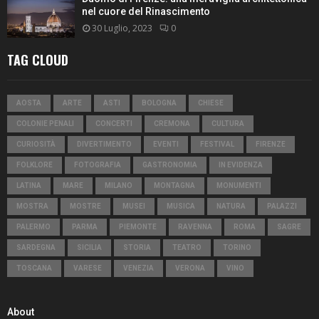
nel cuore del Rinascimento
30 Luglio, 2023
0
TAG CLOUD
AOSTA
ARTE
ASTI
BOLOGNA
CHIESE
COLONIE PENALI
CONCERTI
CREMONA
CULTURA
CURIOSITÀ
DIVERTIMENTO
EVENTI
FESTIVAL
FIRENZE
FOLKLORE
FOTOGRAFIA
GASTRONOMIA
IN EVIDENZA
LATINA
MARE
MILANO
MONTAGNA
MONUMENTI
MOSTRA
MOSTRE
MUSEI
MUSICA
NATURA
PALAZZI
PALERMO
PARMA
PIEMONTE
RAVENNA
ROMA
SAGRE
SARDEGNA
SICILIA
STORIA
TEATRO
TORINO
TOSCANA
VARESE
VENEZIA
VERONA
VINO
About