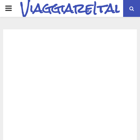
ViaggiareItalia
PRIMARY
MENU