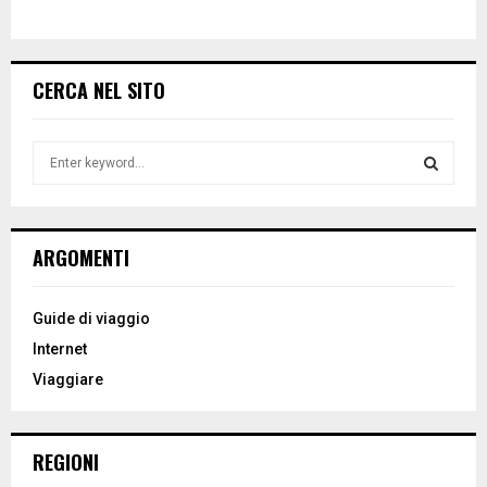
CERCA NEL SITO
S
e
a
S
r
c
E
ARGOMENTI
h
f
A
o
Guide di viaggio
r
R
Internet
:
Viaggiare
C
H
REGIONI