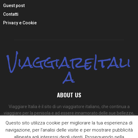
Guest post
Contatti
Privacy e Cookie
ViaggiareItali
a
ABOUT US
Viaggiare Italia è il sito di un viaggiatore italiano, che continua a
viaggiare per la penisola e ad essere innamorato delle sue bellezze,
dei suoi colori e dei suoi sapori.
Questo sito utilizza cookie per migliorare la tua esperienza di
navigazione, per l'analisi delle visite e per mostrare pubblicità
Contact us:
redazione@viaggiare-italia.com
allineata agli interessi degli utenti. Proseguendo nella