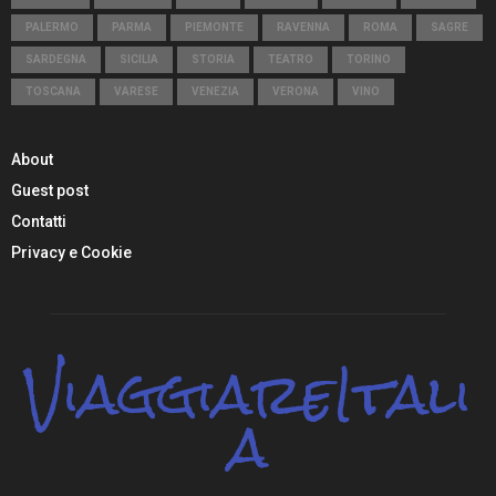
PALERMO
PARMA
PIEMONTE
RAVENNA
ROMA
SAGRE
SARDEGNA
SICILIA
STORIA
TEATRO
TORINO
TOSCANA
VARESE
VENEZIA
VERONA
VINO
About
Guest post
Contatti
Privacy e Cookie
ViaggiareItali
a