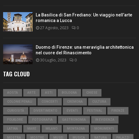
La Basilica di San Frediano: Un viaggio nell’arte
romanica a Lucca
27 Agosto, 2023
0
Duomo di Firenze: una meraviglia architettonica
nel cuore del Rinascimento
30 Luglio, 2023
0
TAG CLOUD
AOSTA
ARTE
ASTI
BOLOGNA
CHIESE
COLONIE PENALI
CONCERTI
CREMONA
CULTURA
CURIOSITÀ
DIVERTIMENTO
EVENTI
FESTIVAL
FIRENZE
FOLKLORE
FOTOGRAFIA
GASTRONOMIA
IN EVIDENZA
LATINA
MARE
MILANO
MONTAGNA
MONUMENTI
MOSTRA
MOSTRE
MUSEI
MUSICA
NATURA
PALAZZI