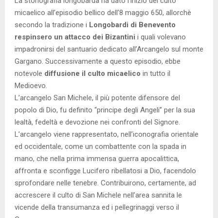
La storiografia longobarda ha dato l’inizio del culto
micaelico all’episodio bellico dell’8 maggio 650, allorchè
secondo la tradizione i
Longobardi di Benevento
respinsero un attacco dei Bizantini
i quali volevano
impadronirsi del santuario dedicato all’Arcangelo sul monte
Gargano. Successivamente a questo episodio, ebbe
notevole
diffusione il culto micaelico
in tutto il
Medioevo.
L’arcangelo San Michele, il più potente difensore del
popolo di Dio, fu definito “principe degli Angeli” per la sua
lealtà, fedeltà e devozione nei confronti del Signore.
L’arcangelo viene rappresentato, nell’iconografia orientale
ed occidentale, come un combattente con la spada in
mano, che nella prima immensa guerra apocalittica,
affronta e sconfigge Lucifero ribellatosi a Dio, facendolo
sprofondare nelle tenebre. Contribuirono, certamente, ad
accrescere il culto di San Michele nell’area sannita le
vicende della transumanza ed i pellegrinaggi verso il