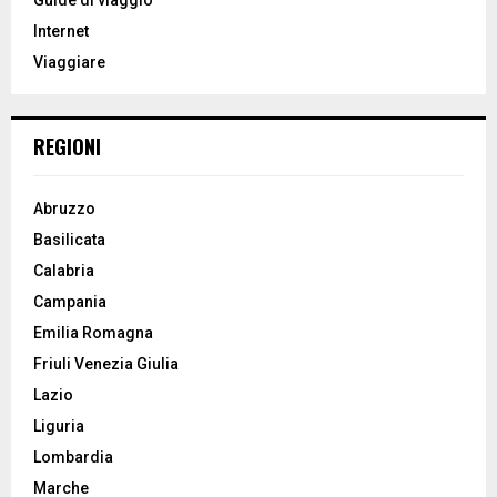
r
R
Internet
:
Viaggiare
C
H
REGIONI
Abruzzo
Basilicata
Calabria
Campania
Emilia Romagna
Friuli Venezia Giulia
Lazio
Liguria
Lombardia
Marche