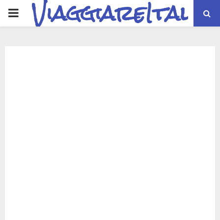
ViaggiareItalia
PRIMARY
MENU