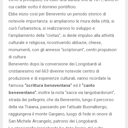
cui cadde sotto il dominio pontificio.
Ebbe inizio così per Benevento un periodo storico di
notevole importanza: si ampliarono le mura della città, si
curò l’urbanistica, si realizzarono lo sviluppo e
l’ampliamento della “civitas”, si diede impulso alla attività
culturale e religiosa, ricostruendo abbazie, chiese,
monumenti, con gli annessi “scriptorum”, centri propulsori
di cultura.
Benevento dopo la conversione dei Longobardi al
cristianesimo nel 663 divenne notevole centro di
produzione e di esperienze culturali; vanno ricordate la
famosa
“scrittura beneventana”
ed il
“canto
beneventano”
; inoltre la nota “sacra via langobardorum”,
strada dei pellegrini, che da Benevento, lungo il percorso
della via Traiana, passando per l’attuale Buonalbergo,
raggiungeva il monte Gargano, luogo di fede in onore di
San Michele Arcangelo, patrono dei Longobardi.