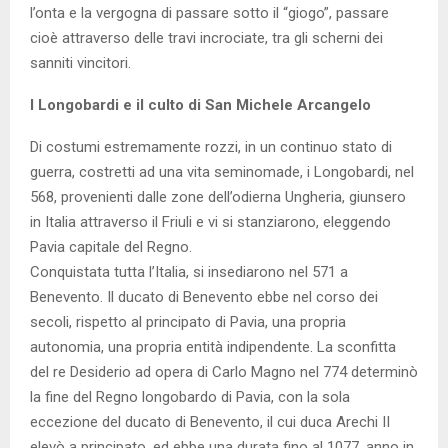
l’onta e la vergogna di passare sotto il “giogo”, passare
cioè attraverso delle travi incrociate, tra gli scherni dei
sanniti vincitori.
I Longobardi e il culto di San Michele Arcangelo
Di costumi estremamente rozzi, in un continuo stato di
guerra, costretti ad una vita seminomade, i Longobardi, nel
568, provenienti dalle zone dell’odierna Ungheria, giunsero
in Italia attraverso il Friuli e vi si stanziarono, eleggendo
Pavia capitale del Regno.
Conquistata tutta l’Italia, si insediarono nel 571 a
Benevento. Il ducato di Benevento ebbe nel corso dei
secoli, rispetto al principato di Pavia, una propria
autonomia, una propria entità indipendente. La sconfitta
del re Desiderio ad opera di Carlo Magno nel 774 determinò
la fine del Regno longobardo di Pavia, con la sola
eccezione del ducato di Benevento, il cui duca Arechi II
elevò a principato, ed ebbe una durata fino al 1077, anno in