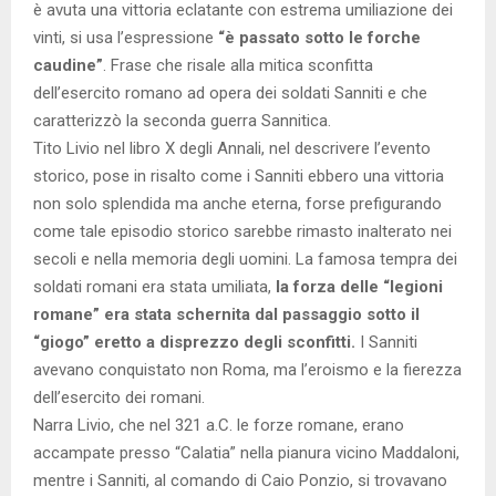
è avuta una vittoria eclatante con estrema umiliazione dei
vinti, si usa l’espressione
“è passato sotto le forche
caudine”
. Frase che risale alla mitica sconfitta
dell’esercito romano ad opera dei soldati Sanniti e che
caratterizzò la seconda guerra Sannitica.
Tito Livio nel libro X degli Annali, nel descrivere l’evento
storico, pose in risalto come i Sanniti ebbero una vittoria
non solo splendida ma anche eterna, forse prefigurando
come tale episodio storico sarebbe rimasto inalterato nei
secoli e nella memoria degli uomini. La famosa tempra dei
soldati romani era stata umiliata,
la forza delle “legioni
romane” era stata schernita dal passaggio sotto il
“giogo” eretto a disprezzo degli sconfitti.
I Sanniti
avevano conquistato non Roma, ma l’eroismo e la fierezza
dell’esercito dei romani.
Narra Livio, che nel 321 a.C. le forze romane, erano
accampate presso “Calatia” nella pianura vicino Maddaloni,
mentre i Sanniti, al comando di Caio Ponzio, si trovavano