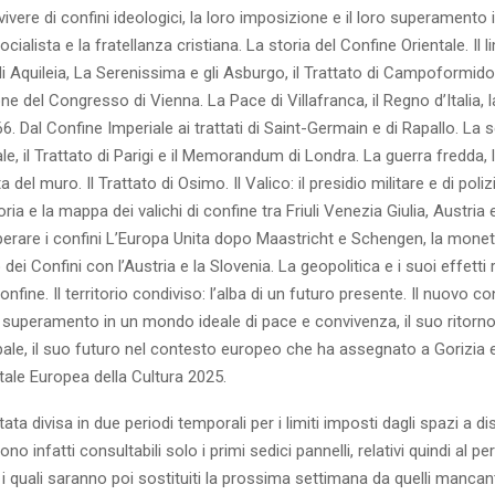
nvivere di confini ideologici, la loro imposizione e il loro superamento 
socialista e la fratellanza cristiana. La storia del Confine Orientale. Il
 di Aquileia, La Serenissima e gli Asburgo, il Trattato di Campoformid
ne del Congresso di Vienna. La Pace di Villafranca, il Regno d’Italia, 
6. Dal Confine Imperiale ai trattati di Saint-Germain e di Rapallo. La
e, il Trattato di Parigi e il Memorandum di Londra. La guerra fredda, l
a del muro. Il Trattato di Osimo. Il Valico: il presidio militare e di polizi
ria e la mappa dei valichi di confine tra Friuli Venezia Giulia, Austria 
erare i confini L’Europa Unita dopo Maastricht e Schengen, la mone
dei Confini con l’Austria e la Slovenia. La geopolitica e i suoi effetti re
confine. Il territorio condiviso: l’alba di un futuro presente. Il nuovo c
o superamento in un mondo ideale di pace e convivenza, il suo ritorno
ale, il suo futuro nel contesto europeo che ha assegnato a Gorizia
pitale Europea della Cultura 2025.
ata divisa in due periodi temporali per i limiti imposti dagli spazi a d
o infatti consultabili solo i primi sedici pannelli, relativi quindi al pe
i quali saranno poi sostituiti la prossima settimana da quelli mancant