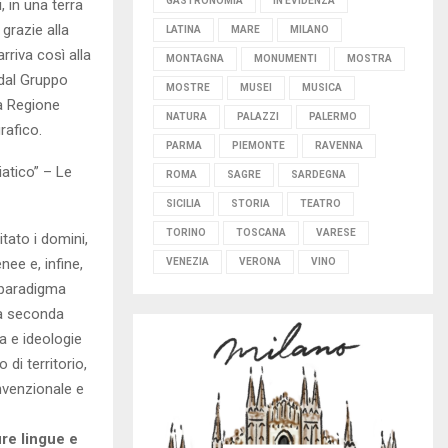
GASTRONOMIA
IN EVIDENZA
, in una terra
grazie alla
LATINA
MARE
MILANO
rriva così alla
MONTAGNA
MONUMENTI
MOSTRA
 dal Gruppo
MOSTRE
MUSEI
MUSICA
la Regione
NATURA
PALAZZI
PALERMO
rafico.
PARMA
PIEMONTE
RAVENNA
iatico” – Le
ROMA
SAGRE
SARDEGNA
SICILIA
STORIA
TEATRO
TORINO
TOSCANA
VARESE
tato i domini,
nee e, infine,
VENEZIA
VERONA
VINO
n paradigma
 a seconda
ia e ideologie
di territorio,
nvenzionale e
ure lingue e