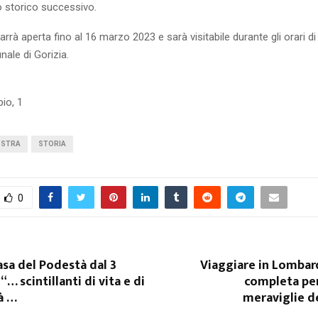
o storico successivo.
rrà aperta fino al 16 marzo 2023 e sarà visitabile durante gli orari di
ale di Gorizia.
io, 1
STRA
STORIA
0
sa del Podestà dal 3
Viaggiare in Lombard
… scintillanti di vita e di
completa per
à …
meraviglie d