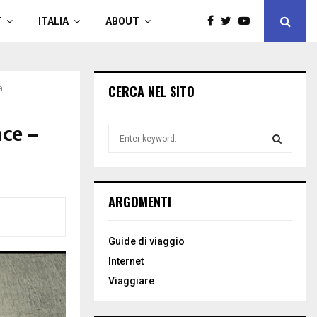
T
ITALIA
ABOUT
CERCA NEL SITO
a
ace –
S
e
a
S
r
c
E
ARGOMENTI
h
f
A
o
Guide di viaggio
r
R
Internet
:
C
Viaggiare
H