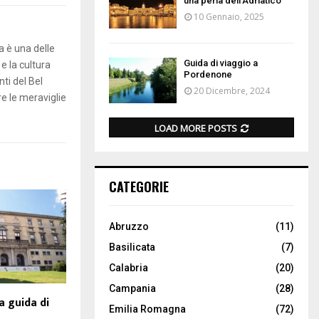
una perla dell’Adriatico
10 Gennaio, 2025
a è una delle
Guida di viaggio a
 e la cultura
Pordenone
ti del Bel
20 Dicembre, 2024
re le meraviglie
LOAD MORE POSTS
CATEGORIE
Abruzzo
(11)
Basilicata
(7)
Calabria
(20)
Campania
(28)
a guida di
Emilia Romagna
(72)