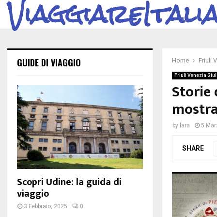
ViaggiareItali
GUIDE DI VIAGGIO
Home
Friuli 
Friuli Venezia Giul
Storie 
mostra
by
lara
5 Mar
SHARE
Scopri Udine: la guida di
viaggio
3 Febbraio, 2025
0