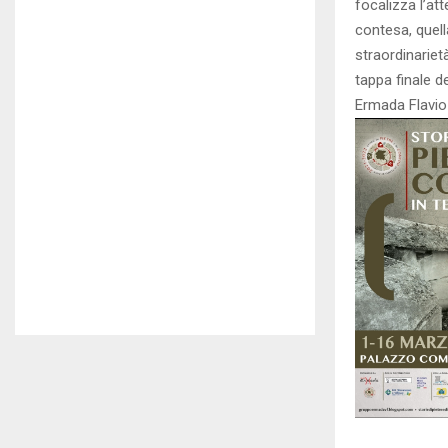
focalizza l’at
contesa, quell
straordinariet
tappa finale d
Ermada Flavio 