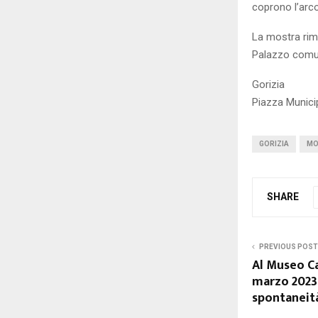
coprono l’arc
La mostra rima
Palazzo comun
Gorizia
Piazza Municip
GORIZIA
MO
SHARE
PREVIOUS POST
Al Museo Ca
marzo 2023 “
spontaneit