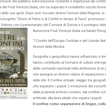
tenzione del pubblico sull’evoluzione costante e impetuosa dei confini
a del Friuli Venezia Giulia, che ha superato il cosiddetto secolo breve 
à delle sue genti. Dopo aver toccato diversi Comuni della Regione, si a
el progetto “Storie di Pietre e di Confini in tempo di Pace” promosso
Vidonis con il parternariato del Comune di Gorizia e il sostegno del
Autonoma Friuli Venezia Giulia sul bando Etnog
“I Confini dell’Europa Centrale e del Litorale Adr
Sezioni della Mostra
Geografia e geopolitica hanno influenzato e limi
hanno contribuito al formarsi di culture eteroge
delle comunità nazionali nella definizione di u
che assegna un diverso valore di separazione
delle età. Il Confine virtuale, viaggio tra geograf
che separano i popoli. L’evoluzione del concetto 
dalla proprietà al limes romano, dal confine co
artificiale alla linea ideale che separa i popoli.
Il confine come separazione di lingue, cult