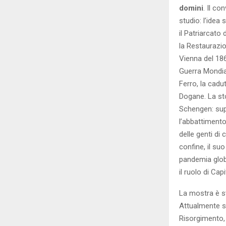
domini
. Il co
studio: l’idea 
il Patriarcato
la Restaurazio
Vienna del 186
Guerra Mondial
Ferro, la cadut
Dogane. La sto
Schengen: sup
l’abbattimento 
delle genti di 
confine, il su
pandemia glob
il ruolo di Ca
La mostra è st
Attualmente son
Risorgimento, 