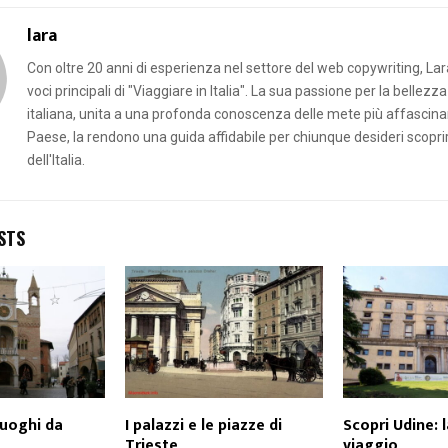
lara
Con oltre 20 anni di esperienza nel settore del web copywriting, Lar
voci principali di "Viaggiare in Italia". La sua passione per la bellezza
italiana, unita a una profonda conoscenza delle mete più affascinan
Paese, la rendono una guida affidabile per chiunque desideri scopri
dell'Italia.
STS
luoghi da
I palazzi e le piazze di
Scopri Udine: l
Trieste
viaggio