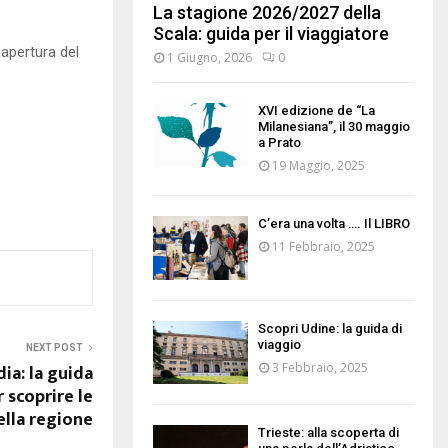
La stagione 2026/2027 della
Scala: guida per il viaggiatore
 apertura del
1 Giugno, 2026
0
XVI edizione de “La
Milanesiana”, il 30 maggio
a Prato
19 Maggio, 2025
C’era una volta …. Il LIBRO
11 Febbraio, 2025
Scopri Udine: la guida di
viaggio
NEXT POST
3 Febbraio, 2025
ia: la guida
 scoprire le
ella regione
Trieste: alla scoperta di