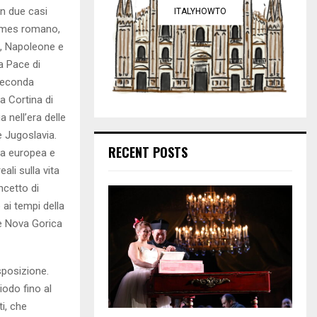
in due casi
ITALYHOWTO
 limes romano,
o, Napoleone e
la Pace di
 seconda
a Cortina di
a nell’era delle
e Jugoslavia.
RECENT POSTS
ta europea e
ali sulla vita
oncetto di
 ai tempi della
 e Nova Gorica
isposizione.
riodo fino al
i, che