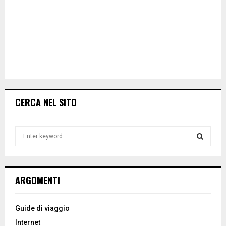
CERCA NEL SITO
S
e
a
S
r
c
E
ARGOMENTI
h
f
A
o
Guide di viaggio
r
R
Internet