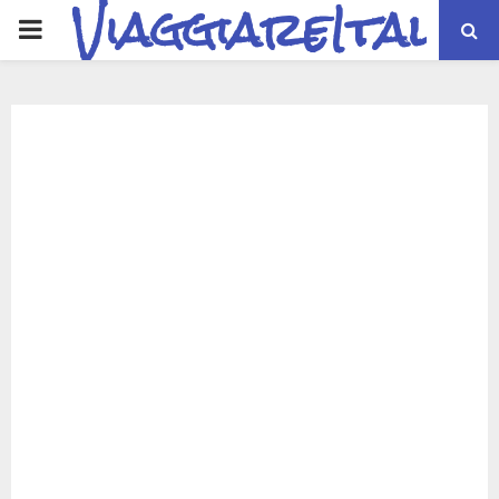
ViaggiareItalia
PRIMARY
MENU