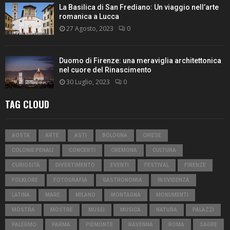
La Basilica di San Frediano: Un viaggio nell’arte
romanica a Lucca
27 Agosto, 2023
0
Duomo di Firenze: una meraviglia architettonica
nel cuore del Rinascimento
30 Luglio, 2023
0
TAG CLOUD
AOSTA
ARTE
ASTI
BOLOGNA
CHIESE
COLONIE PENALI
CONCERTI
CREMONA
CULTURA
CURIOSITÀ
DIVERTIMENTO
EVENTI
FESTIVAL
FIRENZE
FOLKLORE
FOTOGRAFIA
GASTRONOMIA
IN EVIDENZA
LATINA
MARE
MILANO
MONTAGNA
MONUMENTI
MOSTRA
MOSTRE
MUSEI
MUSICA
NATURA
PALAZZI
PALERMO
PARMA
PIEMONTE
RAVENNA
ROMA
SAGRE