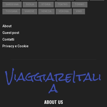
SARDEGNA
SICILIA
STORIA
TEATRO
TORINO
TOSCANA
VARESE
VENEZIA
VERONA
VINO
About
Guest post
Contatti
Privacy e Cookie
ViaggiareItali
a
ABOUT US