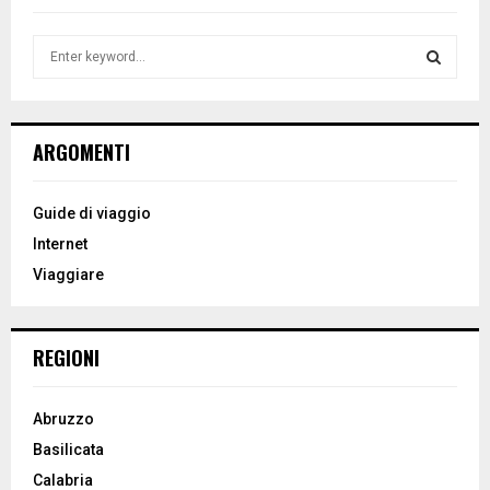
S
e
a
S
r
c
E
ARGOMENTI
h
f
A
o
Guide di viaggio
r
R
Internet
:
Viaggiare
C
H
REGIONI
Abruzzo
Basilicata
Calabria