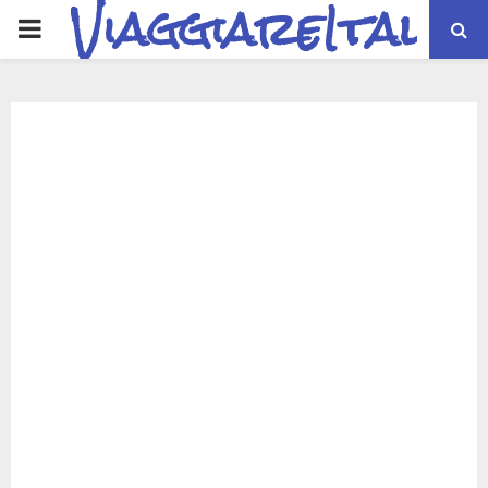
ViaggiareItalia
PRIMARY
MENU