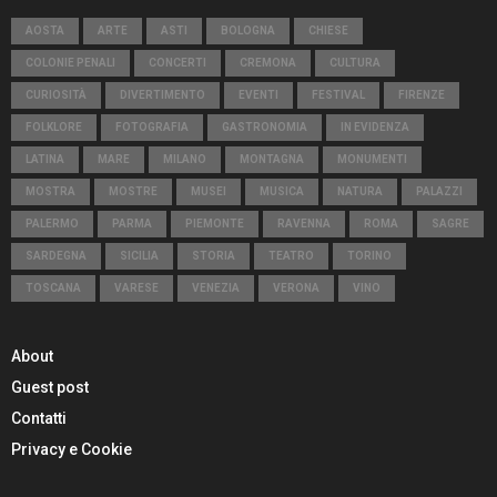
AOSTA
ARTE
ASTI
BOLOGNA
CHIESE
COLONIE PENALI
CONCERTI
CREMONA
CULTURA
CURIOSITÀ
DIVERTIMENTO
EVENTI
FESTIVAL
FIRENZE
FOLKLORE
FOTOGRAFIA
GASTRONOMIA
IN EVIDENZA
LATINA
MARE
MILANO
MONTAGNA
MONUMENTI
MOSTRA
MOSTRE
MUSEI
MUSICA
NATURA
PALAZZI
PALERMO
PARMA
PIEMONTE
RAVENNA
ROMA
SAGRE
SARDEGNA
SICILIA
STORIA
TEATRO
TORINO
TOSCANA
VARESE
VENEZIA
VERONA
VINO
About
Guest post
Contatti
Privacy e Cookie