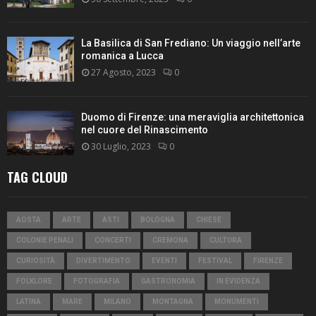
La Basilica di San Frediano: Un viaggio nell’arte
romanica a Lucca
27 Agosto, 2023
0
Duomo di Firenze: una meraviglia architettonica
nel cuore del Rinascimento
30 Luglio, 2023
0
TAG CLOUD
AOSTA
ARTE
ASTI
BOLOGNA
CHIESE
COLONIE PENALI
CONCERTI
CREMONA
CULTURA
CURIOSITÀ
DIVERTIMENTO
EVENTI
FESTIVAL
FIRENZE
FOLKLORE
FOTOGRAFIA
GASTRONOMIA
IN EVIDENZA
LATINA
MARE
MILANO
MONTAGNA
MONUMENTI