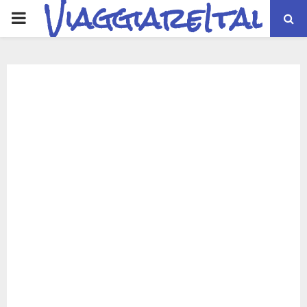
ViaggiareItalia
PRIMARY
MENU