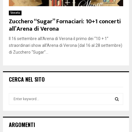
Veneto
Zucchero “Sugar” Fornaciari: 10+1 concerti
all’Arena di Verona
Il 16 settembre all’Arena di Verona il primo dei “10 + 1”
straordinari show all’Arena di Verona (dal 16 al 28 settembre)
di Zucchero “Sugar”...
CERCA NEL SITO
S
e
a
S
r
c
E
ARGOMENTI
h