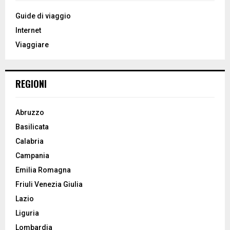
f
A
o
Guide di viaggio
r
R
Internet
:
Viaggiare
C
H
REGIONI
Abruzzo
Basilicata
Calabria
Campania
Emilia Romagna
Friuli Venezia Giulia
Lazio
Liguria
Lombardia