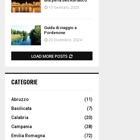
una perla dell’Adriatico
10 Gennaio, 2025
Guida di viaggio a
Pordenone
20 Dicembre, 2024
LOAD MORE POSTS
CATEGORIE
Abruzzo
(11)
Basilicata
(7)
Calabria
(20)
Campania
(28)
Emilia Romagna
(72)