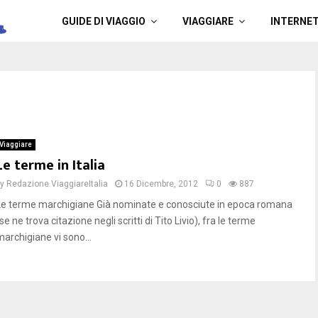
a
GUIDE DI VIAGGIO
VIAGGIARE
INTERNE
Viaggiare
Le terme in Italia
by
Redazione ViaggiareItalia
16 Dicembre, 2012
0
887
Le terme marchigiane Già nominate e conosciute in epoca romana
se ne trova citazione negli scritti di Tito Livio), fra le terme
marchigiane vi sono...