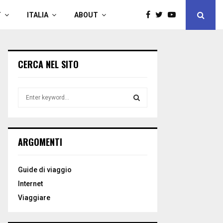
T
ITALIA
ABOUT
CERCA NEL SITO
S
e
a
S
r
c
E
ARGOMENTI
h
f
A
o
Guide di viaggio
r
R
Internet
:
C
Viaggiare
H