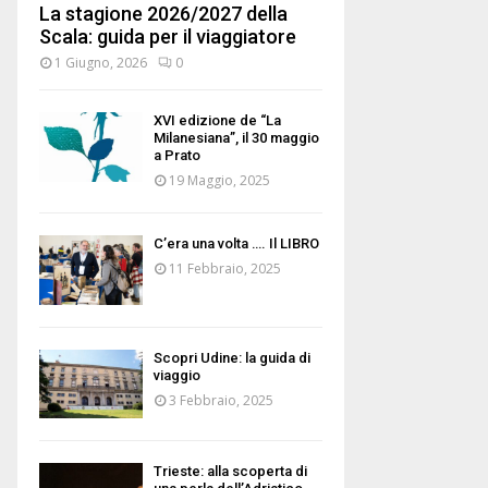
La stagione 2026/2027 della
Scala: guida per il viaggiatore
1 Giugno, 2026
0
XVI edizione de “La
Milanesiana”, il 30 maggio
a Prato
19 Maggio, 2025
C’era una volta …. Il LIBRO
11 Febbraio, 2025
Scopri Udine: la guida di
viaggio
3 Febbraio, 2025
Trieste: alla scoperta di