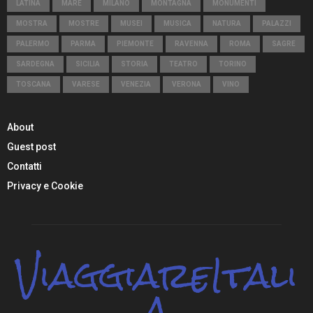
LATINA
MARE
MILANO
MONTAGNA
MONUMENTI
MOSTRA
MOSTRE
MUSEI
MUSICA
NATURA
PALAZZI
PALERMO
PARMA
PIEMONTE
RAVENNA
ROMA
SAGRE
SARDEGNA
SICILIA
STORIA
TEATRO
TORINO
TOSCANA
VARESE
VENEZIA
VERONA
VINO
About
Guest post
Contatti
Privacy e Cookie
ViaggiareItali
a