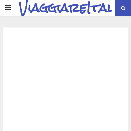
ViaggiareItalia
PRIMARY
MENU