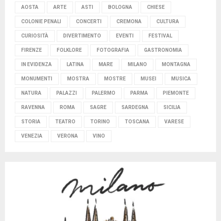
AOSTA
ARTE
ASTI
BOLOGNA
CHIESE
COLONIE PENALI
CONCERTI
CREMONA
CULTURA
CURIOSITÀ
DIVERTIMENTO
EVENTI
FESTIVAL
FIRENZE
FOLKLORE
FOTOGRAFIA
GASTRONOMIA
IN EVIDENZA
LATINA
MARE
MILANO
MONTAGNA
MONUMENTI
MOSTRA
MOSTRE
MUSEI
MUSICA
NATURA
PALAZZI
PALERMO
PARMA
PIEMONTE
RAVENNA
ROMA
SAGRE
SARDEGNA
SICILIA
STORIA
TEATRO
TORINO
TOSCANA
VARESE
VENEZIA
VERONA
VINO