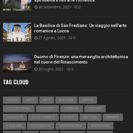
30 Settembre, 2023
0
La Basilica di San Frediano: Un viaggio nell’arte
romanica a Lucca
27 Agosto, 2023
0
Duomo di Firenze: una meraviglia architettonica
nel cuore del Rinascimento
30 Luglio, 2023
0
TAG CLOUD
AOSTA
ARTE
ASTI
BOLOGNA
CHIESE
COLONIE PENALI
CONCERTI
CREMONA
CULTURA
CURIOSITÀ
DIVERTIMENTO
EVENTI
FESTIVAL
FIRENZE
FOLKLORE
FOTOGRAFIA
GASTRONOMIA
IN EVIDENZA