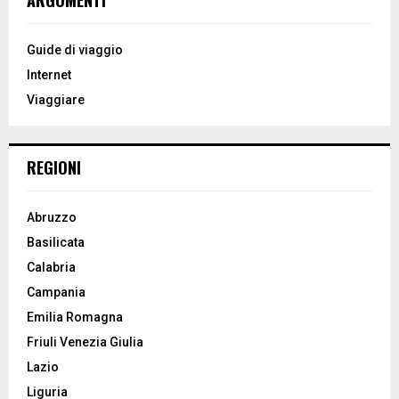
h
f
A
o
Guide di viaggio
r
R
Internet
:
Viaggiare
C
H
REGIONI
Abruzzo
Basilicata
Calabria
Campania
Emilia Romagna
Friuli Venezia Giulia
Lazio
Liguria