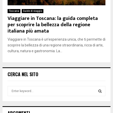
Toscana
Guide di viaggio
Viaggiare in Toscana: la guida completa
per scoprire la bellezza della regione
italiana più amata
Viaggiare in Toscana è un’esperienza unica, che ti permette di
scoprire la bellezza di una regione straordinaria, ricca di arte,
cultura, natura e gastronomia. La...
CERCA NEL SITO
S
e
a
S
r
c
E
ARGOMENTI