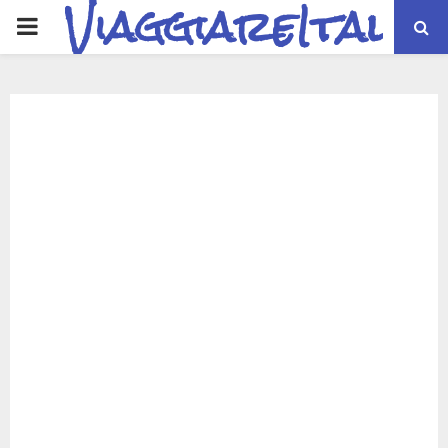
ViaggiareItalia
PRIMARY
MENU