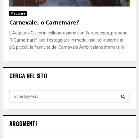
Viaggiare
Carnevale.. o Carnemare?
L’Acquario Civico in collaborazione con Verdeacqua, propone
“il Carnemare”, per festeggiare in modo insolito, insieme ai
più piccoli, la festività del Carnevale Ambrosiano immersi in...
CERCA NEL SITO
S
e
a
S
r
c
E
ARGOMENTI
h
f
A
o