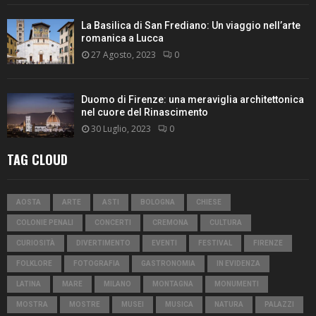
La Basilica di San Frediano: Un viaggio nell’arte
romanica a Lucca
27 Agosto, 2023
0
Duomo di Firenze: una meraviglia architettonica
nel cuore del Rinascimento
30 Luglio, 2023
0
TAG CLOUD
AOSTA
ARTE
ASTI
BOLOGNA
CHIESE
COLONIE PENALI
CONCERTI
CREMONA
CULTURA
CURIOSITÀ
DIVERTIMENTO
EVENTI
FESTIVAL
FIRENZE
FOLKLORE
FOTOGRAFIA
GASTRONOMIA
IN EVIDENZA
LATINA
MARE
MILANO
MONTAGNA
MONUMENTI
MOSTRA
MOSTRE
MUSEI
MUSICA
NATURA
PALAZZI