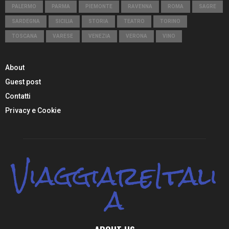
PALERMO
PARMA
PIEMONTE
RAVENNA
ROMA
SAGRE
SARDEGNA
SICILIA
STORIA
TEATRO
TORINO
TOSCANA
VARESE
VENEZIA
VERONA
VINO
About
Guest post
Contatti
Privacy e Cookie
ViaggiareItali
a