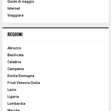
Guide di viaggio
r
R
Internet
:
Viaggiare
C
H
REGIONI
Abruzzo
Basilicata
Calabria
Campania
Emilia Romagna
Friuli Venezia Giulia
Lazio
Liguria
Lombardia
Marche