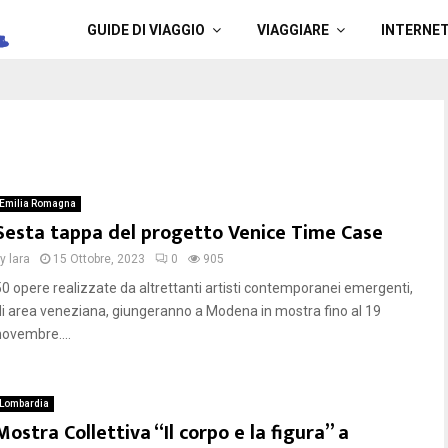
a
GUIDE DI VIAGGIO
VIAGGIARE
INTERNE
Emilia Romagna
Sesta tappa del progetto Venice Time Case
by
lara
15 Ottobre, 2023
0
905
50 opere realizzate da altrettanti artisti contemporanei emergenti,
di area veneziana, giungeranno a Modena in mostra fino al 19
novembre....
Lombardia
Mostra Collettiva “Il corpo e la figura” a