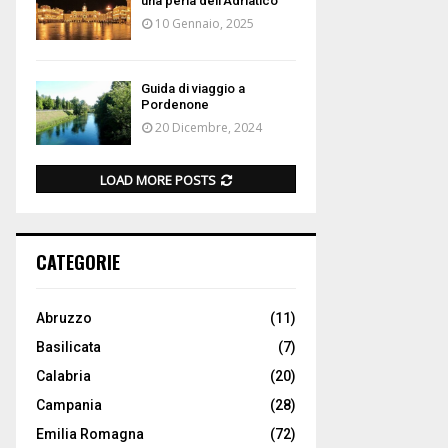
una perla dell’Adriatico
10 Gennaio, 2025
Guida di viaggio a
Pordenone
20 Dicembre, 2024
LOAD MORE POSTS
CATEGORIE
Abruzzo
(11)
Basilicata
(7)
Calabria
(20)
Campania
(28)
Emilia Romagna
(72)