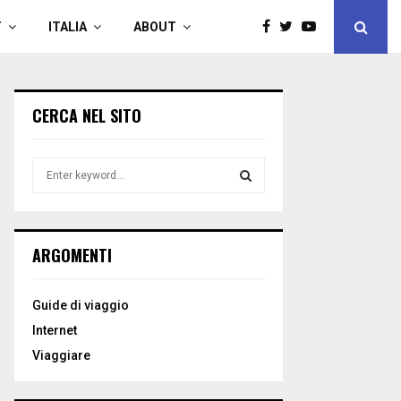
T
ITALIA
ABOUT
CERCA NEL SITO
S
e
a
S
r
c
E
ARGOMENTI
h
f
A
o
Guide di viaggio
r
R
Internet
:
C
Viaggiare
H