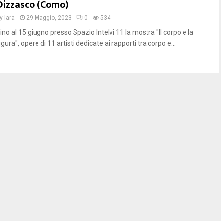
Dizzasco (Como)
by
lara
29 Maggio, 2023
0
534
ino al 15 giugno presso Spazio Intelvi 11 la mostra "Il corpo e la
igura", opere di 11 artisti dedicate ai rapporti tra corpo e...