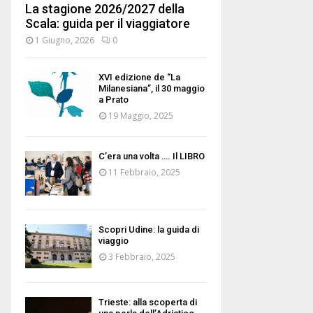
La stagione 2026/2027 della
Scala: guida per il viaggiatore
1 Giugno, 2026
0
XVI edizione de “La
Milanesiana”, il 30 maggio
a Prato
19 Maggio, 2025
C’era una volta …. Il LIBRO
11 Febbraio, 2025
Scopri Udine: la guida di
viaggio
3 Febbraio, 2025
Trieste: alla scoperta di