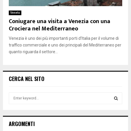
Veneto
Coniugare una visita a Venezia con una
Crociera nel Mediterraneo
Venezia è uno dei più importanti porti d’Italia per il volume di
traffico commerciale e uno dei principali del Mediterraneo per
quanto riguarda il settore...
CERCA NEL SITO
S
e
a
S
r
c
E
ARGOMENTI
h