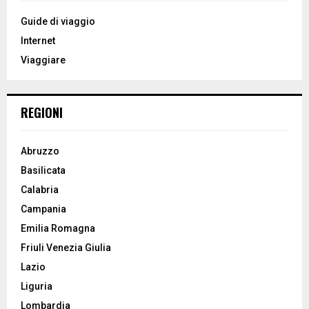
f
A
o
Guide di viaggio
r
R
Internet
:
Viaggiare
C
H
REGIONI
Abruzzo
Basilicata
Calabria
Campania
Emilia Romagna
Friuli Venezia Giulia
Lazio
Liguria
Lombardia