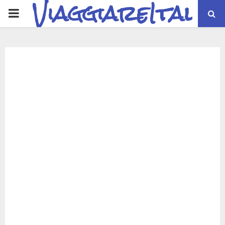
ViaggiareItalia
PRIMARY
MENU