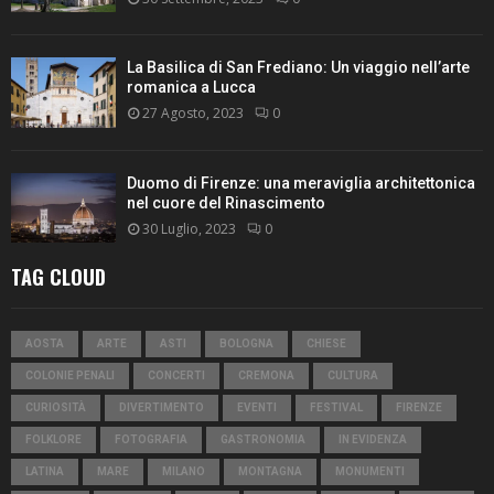
La Basilica di San Frediano: Un viaggio nell’arte
romanica a Lucca
27 Agosto, 2023
0
Duomo di Firenze: una meraviglia architettonica
nel cuore del Rinascimento
30 Luglio, 2023
0
TAG CLOUD
AOSTA
ARTE
ASTI
BOLOGNA
CHIESE
COLONIE PENALI
CONCERTI
CREMONA
CULTURA
CURIOSITÀ
DIVERTIMENTO
EVENTI
FESTIVAL
FIRENZE
FOLKLORE
FOTOGRAFIA
GASTRONOMIA
IN EVIDENZA
LATINA
MARE
MILANO
MONTAGNA
MONUMENTI