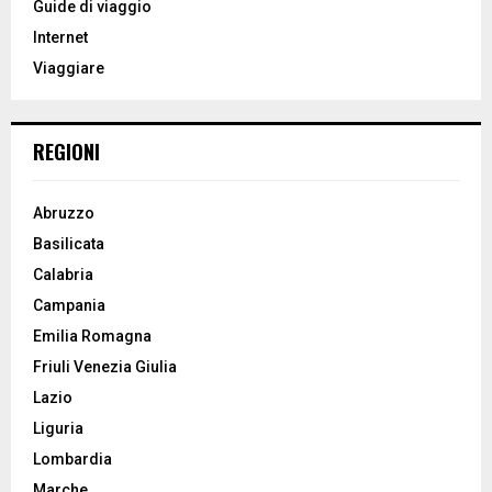
Guide di viaggio
r
R
Internet
:
Viaggiare
C
H
REGIONI
Abruzzo
Basilicata
Calabria
Campania
Emilia Romagna
Friuli Venezia Giulia
Lazio
Liguria
Lombardia
Marche