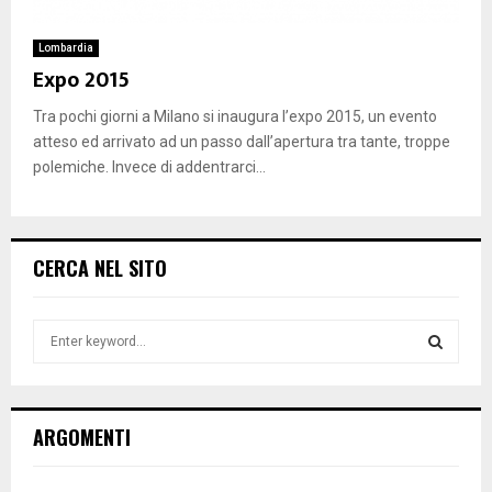
Lombardia
Expo 2015
Tra pochi giorni a Milano si inaugura l’expo 2015, un evento
atteso ed arrivato ad un passo dall’apertura tra tante, troppe
polemiche. Invece di addentrarci...
CERCA NEL SITO
S
e
a
S
r
c
E
ARGOMENTI
h
f
A
o