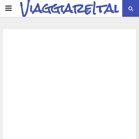
ViaggiareItalia
PRIMARY
MENU