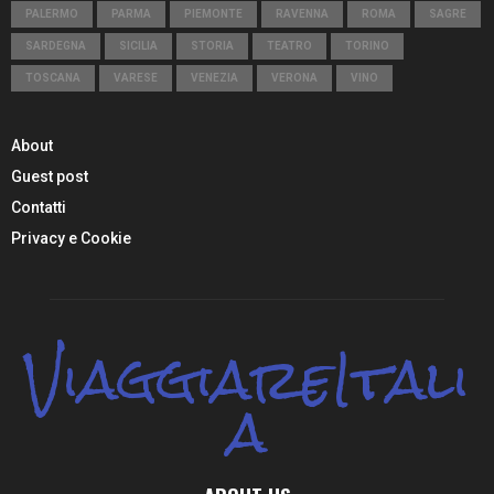
PALERMO
PARMA
PIEMONTE
RAVENNA
ROMA
SAGRE
SARDEGNA
SICILIA
STORIA
TEATRO
TORINO
TOSCANA
VARESE
VENEZIA
VERONA
VINO
About
Guest post
Contatti
Privacy e Cookie
ViaggiareItali
a