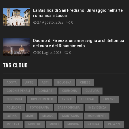
La Basilica di San Frediano: Un viaggio nell’arte
romanica a Lucca
27 Agosto, 2023
0
Duomo di Firenze: una meraviglia architettonica
nel cuore del Rinascimento
30 Luglio, 2023
0
TAG CLOUD
AOSTA
ARTE
ASTI
BOLOGNA
CHIESE
COLONIE PENALI
CONCERTI
CREMONA
CULTURA
CURIOSITÀ
DIVERTIMENTO
EVENTI
FESTIVAL
FIRENZE
FOLKLORE
FOTOGRAFIA
GASTRONOMIA
IN EVIDENZA
LATINA
MARE
MILANO
MONTAGNA
MONUMENTI
MOSTRA
MOSTRE
MUSEI
MUSICA
NATURA
PALAZZI