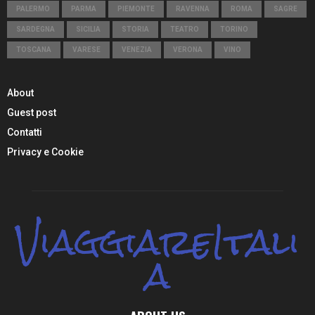
PALERMO
PARMA
PIEMONTE
RAVENNA
ROMA
SAGRE
SARDEGNA
SICILIA
STORIA
TEATRO
TORINO
TOSCANA
VARESE
VENEZIA
VERONA
VINO
About
Guest post
Contatti
Privacy e Cookie
ViaggiareItali
a