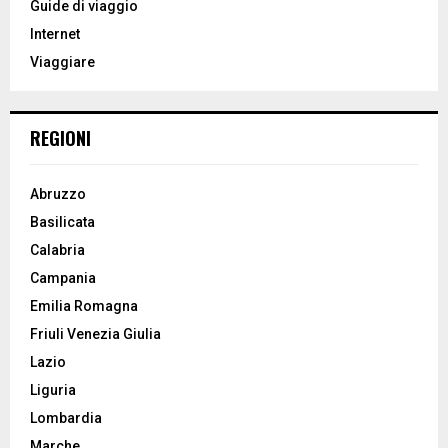
Guide di viaggio
r
R
Internet
:
Viaggiare
C
H
REGIONI
Abruzzo
Basilicata
Calabria
Campania
Emilia Romagna
Friuli Venezia Giulia
Lazio
Liguria
Lombardia
Marche