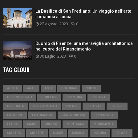
La Basilica di San Frediano: Un viaggio nell’arte
romanica a Lucca
27 Agosto, 2023
0
Duomo di Firenze: una meraviglia architettonica
nel cuore del Rinascimento
30 Luglio, 2023
0
TAG CLOUD
AOSTA
ARTE
ASTI
BOLOGNA
CHIESE
COLONIE PENALI
CONCERTI
CREMONA
CULTURA
CURIOSITÀ
DIVERTIMENTO
EVENTI
FESTIVAL
FIRENZE
FOLKLORE
FOTOGRAFIA
GASTRONOMIA
IN EVIDENZA
LATINA
MARE
MILANO
MONTAGNA
MONUMENTI
MOSTRA
MOSTRE
MUSEI
MUSICA
NATURA
PALAZZI