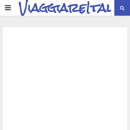
ViaggiareItalia
PRIMARY
MENU