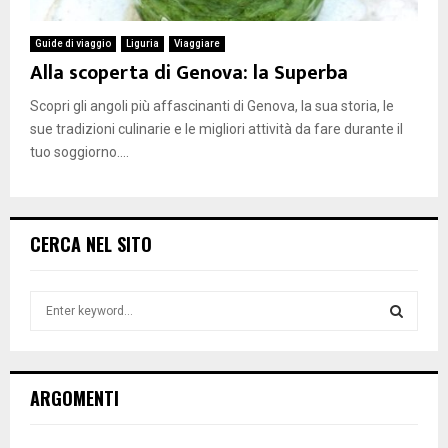
Guide di viaggio
Liguria
Viaggiare
Alla scoperta di Genova: la Superba
Scopri gli angoli più affascinanti di Genova, la sua storia, le
sue tradizioni culinarie e le migliori attività da fare durante il
tuo soggiorno....
CERCA NEL SITO
S
e
a
S
r
c
E
ARGOMENTI
h
f
A
o