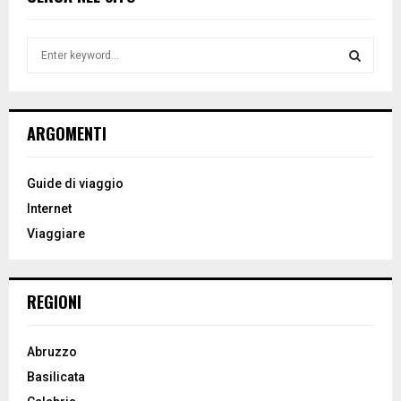
S
e
a
S
r
c
E
ARGOMENTI
h
f
A
o
Guide di viaggio
r
R
Internet
:
Viaggiare
C
H
REGIONI
Abruzzo
Basilicata