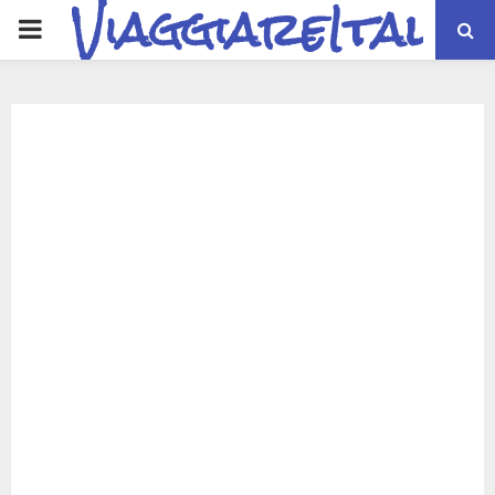
ViaggiareItalia
PRIMARY
MENU