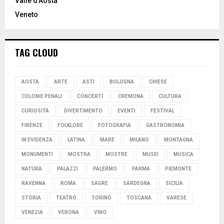
Valle d’Aosta
Veneto
TAG CLOUD
AOSTA
ARTE
ASTI
BOLOGNA
CHIESE
COLONIE PENALI
CONCERTI
CREMONA
CULTURA
CURIOSITÀ
DIVERTIMENTO
EVENTI
FESTIVAL
FIRENZE
FOLKLORE
FOTOGRAFIA
GASTRONOMIA
IN EVIDENZA
LATINA
MARE
MILANO
MONTAGNA
MONUMENTI
MOSTRA
MOSTRE
MUSEI
MUSICA
NATURA
PALAZZI
PALERMO
PARMA
PIEMONTE
RAVENNA
ROMA
SAGRE
SARDEGNA
SICILIA
STORIA
TEATRO
TORINO
TOSCANA
VARESE
VENEZIA
VERONA
VINO