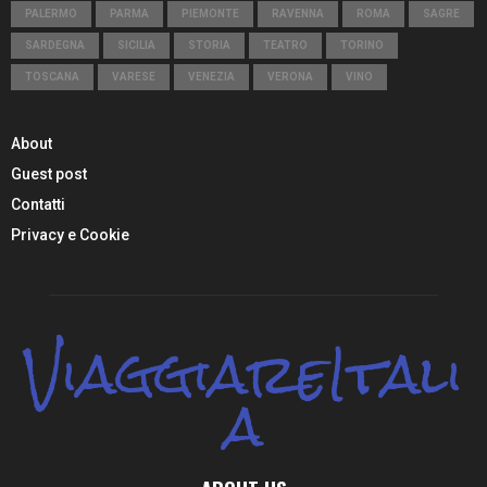
PALERMO
PARMA
PIEMONTE
RAVENNA
ROMA
SAGRE
SARDEGNA
SICILIA
STORIA
TEATRO
TORINO
TOSCANA
VARESE
VENEZIA
VERONA
VINO
About
Guest post
Contatti
Privacy e Cookie
ViaggiareItali
a