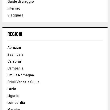
Guide di viaggio
r
R
Internet
:
Viaggiare
C
H
REGIONI
Abruzzo
Basilicata
Calabria
Campania
Emilia Romagna
Friuli Venezia Giulia
Lazio
Liguria
Lombardia
Marche