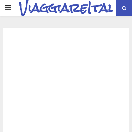
ViaggiareItalia
PRIMARY
MENU