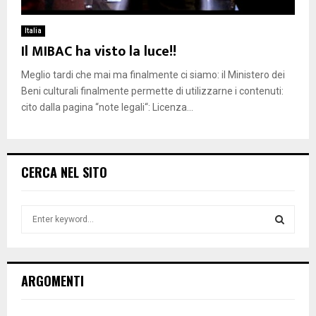
Italia
Il MIBAC ha visto la luce!!
Meglio tardi che mai ma finalmente ci siamo: il Ministero dei
Beni culturali finalmente permette di utilizzarne i contenuti:
cito dalla pagina “note legali“: Licenza...
CERCA NEL SITO
S
e
a
S
r
c
E
ARGOMENTI
h
f
A
o