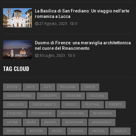
La Basilica di San Frediano: Un viaggio nell’arte
romanica a Lucca
27 Agosto, 2023
0
Duomo di Firenze: una meraviglia architettonica
nel cuore del Rinascimento
30 Luglio, 2023
0
TAG CLOUD
AOSTA
ARTE
ASTI
BOLOGNA
CHIESE
COLONIE PENALI
CONCERTI
CREMONA
CULTURA
CURIOSITÀ
DIVERTIMENTO
EVENTI
FESTIVAL
FIRENZE
FOLKLORE
FOTOGRAFIA
GASTRONOMIA
IN EVIDENZA
LATINA
MARE
MILANO
MONTAGNA
MONUMENTI
MOSTRA
MOSTRE
MUSEI
MUSICA
NATURA
PALAZZI