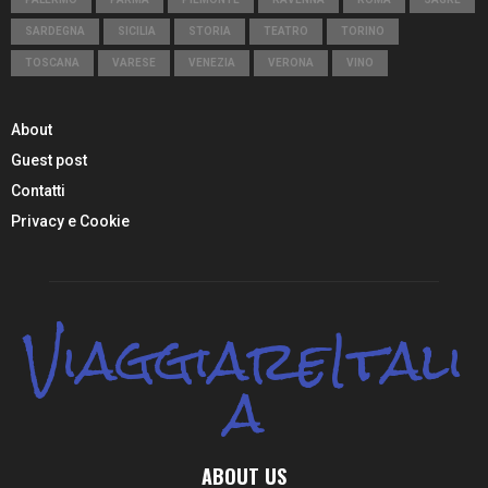
SARDEGNA
SICILIA
STORIA
TEATRO
TORINO
TOSCANA
VARESE
VENEZIA
VERONA
VINO
About
Guest post
Contatti
Privacy e Cookie
ViaggiareItali
a
ABOUT US