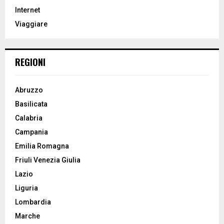
r
R
Internet
:
Viaggiare
C
H
REGIONI
Abruzzo
Basilicata
Calabria
Campania
Emilia Romagna
Friuli Venezia Giulia
Lazio
Liguria
Lombardia
Marche