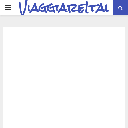
ViaggiareItalia
PRIMARY
MENU