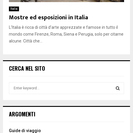
Italia
Mostre ed esposizioni in Italia
L’Italia è ricca di città d’arte apprezzate e famose in tutto il
mondo come Firenze, Roma, Siena e Perugia, solo per citarne
alcune. Città che...
CERCA NEL SITO
S
e
a
S
r
c
E
ARGOMENTI
h
f
A
o
Guide di viaggio