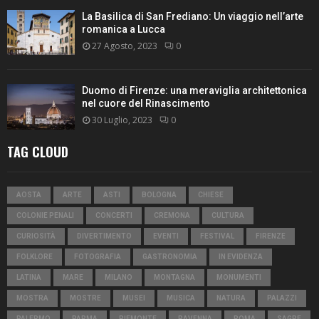
La Basilica di San Frediano: Un viaggio nell’arte
romanica a Lucca
27 Agosto, 2023
0
Duomo di Firenze: una meraviglia architettonica
nel cuore del Rinascimento
30 Luglio, 2023
0
TAG CLOUD
AOSTA
ARTE
ASTI
BOLOGNA
CHIESE
COLONIE PENALI
CONCERTI
CREMONA
CULTURA
CURIOSITÀ
DIVERTIMENTO
EVENTI
FESTIVAL
FIRENZE
FOLKLORE
FOTOGRAFIA
GASTRONOMIA
IN EVIDENZA
LATINA
MARE
MILANO
MONTAGNA
MONUMENTI
MOSTRA
MOSTRE
MUSEI
MUSICA
NATURA
PALAZZI
PALERMO
PARMA
PIEMONTE
RAVENNA
ROMA
SAGRE