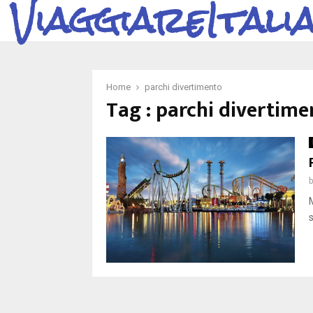
ViaggiareItali
Home
parchi divertimento
Tag : parchi divertime
s