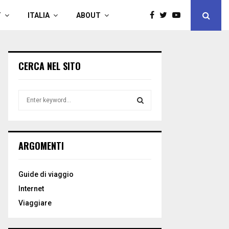
T
ITALIA
ABOUT
CERCA NEL SITO
S
e
a
S
r
c
E
ARGOMENTI
h
f
A
o
Guide di viaggio
r
R
Internet
:
C
Viaggiare
H