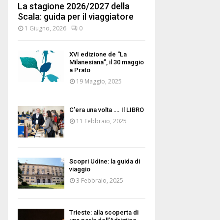
La stagione 2026/2027 della
Scala: guida per il viaggiatore
1 Giugno, 2026
0
XVI edizione de “La
Milanesiana”, il 30 maggio
a Prato
19 Maggio, 2025
C’era una volta …. Il LIBRO
11 Febbraio, 2025
Scopri Udine: la guida di
viaggio
3 Febbraio, 2025
Trieste: alla scoperta di