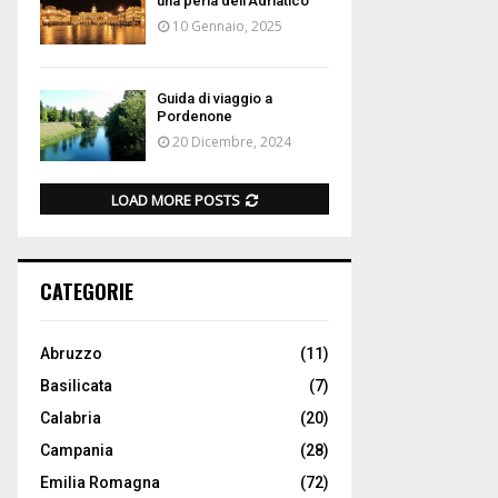
una perla dell’Adriatico
10 Gennaio, 2025
Guida di viaggio a
Pordenone
20 Dicembre, 2024
LOAD MORE POSTS
CATEGORIE
Abruzzo
(11)
Basilicata
(7)
Calabria
(20)
Campania
(28)
Emilia Romagna
(72)