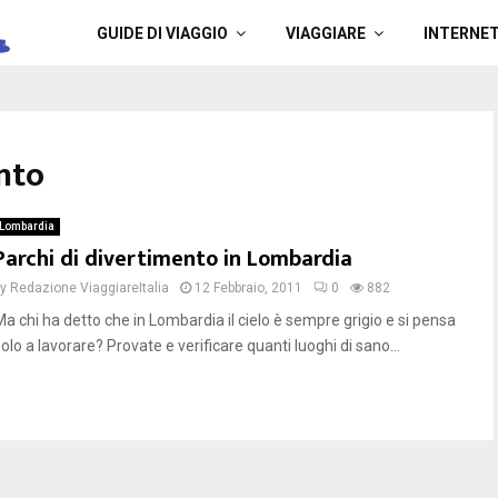
a
GUIDE DI VIAGGIO
VIAGGIARE
INTERNE
nto
Lombardia
Parchi di divertimento in Lombardia
by
Redazione ViaggiareItalia
12 Febbraio, 2011
0
882
Ma chi ha detto che in Lombardia il cielo è sempre grigio e si pensa
olo a lavorare? Provate e verificare quanti luoghi di sano...