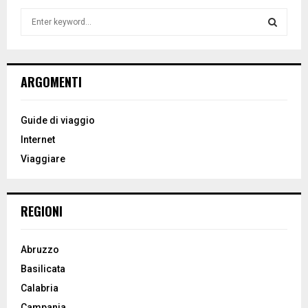
S
e
a
S
r
c
E
ARGOMENTI
h
f
A
o
Guide di viaggio
r
R
Internet
:
Viaggiare
C
H
REGIONI
Abruzzo
Basilicata
Calabria
Campania