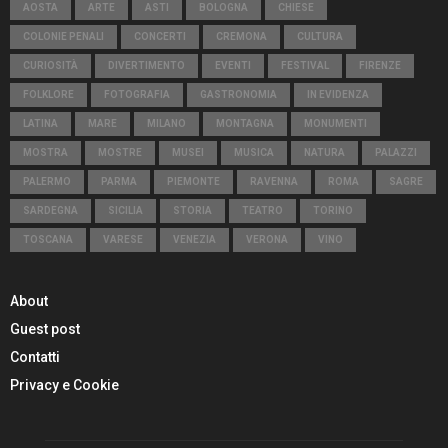
AOSTA
ARTE
ASTI
BOLOGNA
CHIESE
COLONIE PENALI
CONCERTI
CREMONA
CULTURA
CURIOSITÀ
DIVERTIMENTO
EVENTI
FESTIVAL
FIRENZE
FOLKLORE
FOTOGRAFIA
GASTRONOMIA
IN EVIDENZA
LATINA
MARE
MILANO
MONTAGNA
MONUMENTI
MOSTRA
MOSTRE
MUSEI
MUSICA
NATURA
PALAZZI
PALERMO
PARMA
PIEMONTE
RAVENNA
ROMA
SAGRE
SARDEGNA
SICILIA
STORIA
TEATRO
TORINO
TOSCANA
VARESE
VENEZIA
VERONA
VINO
About
Guest post
Contatti
Privacy e Cookie