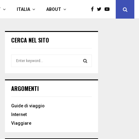
T
ITALIA
ABOUT
CERCA NEL SITO
S
e
a
S
r
c
E
ARGOMENTI
h
f
A
o
Guide di viaggio
r
R
Internet
:
C
Viaggiare
H