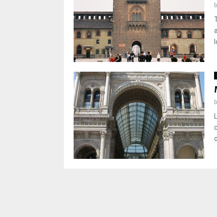
l
L
d