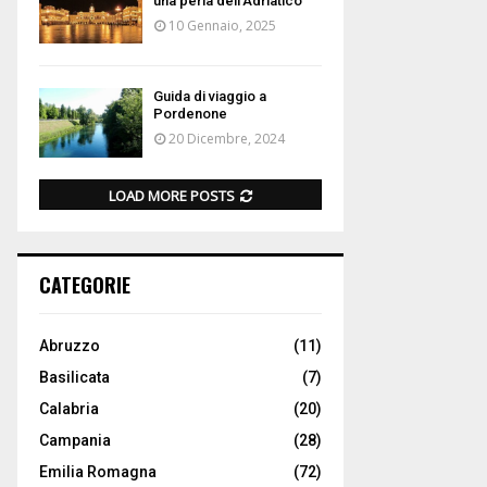
una perla dell’Adriatico
10 Gennaio, 2025
Guida di viaggio a
Pordenone
20 Dicembre, 2024
LOAD MORE POSTS
CATEGORIE
Abruzzo
(11)
Basilicata
(7)
Calabria
(20)
Campania
(28)
Emilia Romagna
(72)