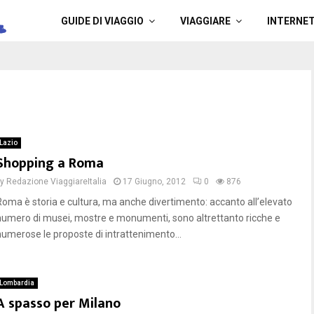
a
GUIDE DI VIAGGIO
VIAGGIARE
INTERNE
Lazio
Shopping a Roma
by
Redazione ViaggiareItalia
17 Giugno, 2012
0
876
Roma è storia e cultura, ma anche divertimento: accanto all’elevato
numero di musei, mostre e monumenti, sono altrettanto ricche e
numerose le proposte di intrattenimento...
Lombardia
A spasso per Milano