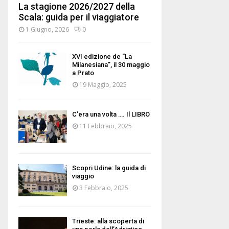
La stagione 2026/2027 della
Scala: guida per il viaggiatore
1 Giugno, 2026
0
XVI edizione de “La
Milanesiana”, il 30 maggio
a Prato
19 Maggio, 2025
C’era una volta …. Il LIBRO
11 Febbraio, 2025
Scopri Udine: la guida di
viaggio
3 Febbraio, 2025
Trieste: alla scoperta di