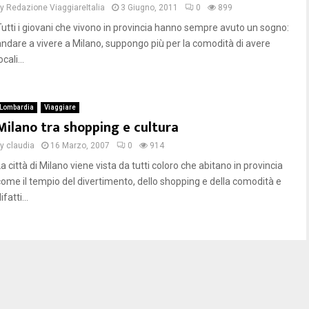
by
Redazione ViaggiareItalia
3 Giugno, 2011
0
899
Tutti i giovani che vivono in provincia hanno sempre avuto un sogno:
andare a vivere a Milano, suppongo più per la comodità di avere
ocali...
Lombardia
Viaggiare
Milano tra shopping e cultura
by
claudia
16 Marzo, 2007
0
914
a città di Milano viene vista da tutti coloro che abitano in provincia
come il tempio del divertimento, dello shopping e della comodità e
ifatti...