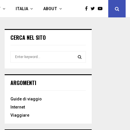
T
ITALIA
ABOUT
CERCA NEL SITO
S
e
a
S
r
c
E
ARGOMENTI
h
f
A
o
Guide di viaggio
r
R
Internet
:
C
Viaggiare
H