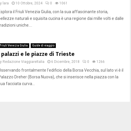
by
lara
10 Ottobre, 2024
0
1061
splora il Friuli Venezia Giulia, con la sua affascinante storia,
ellezze naturali e squisita cucina è una regione dai mille volti e dalle
radizioni uniche....
Friuli Venezia Giulia
Guide di viaggio
I palazzi e le piazze di Trieste
by
Redazione ViaggiareItalia
6 Dicembre, 2018
0
1266
sservando frontalmente l’edificio della Borsa Vecchia, sul lato vi è il
Palazzo Dreher (Borsa Nuova), che si inserisce nella piazza con la
ua facciata curva...