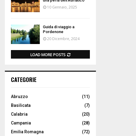
una perla dell’Adriatico
10 Gennaio, 2025
Guida di viaggio a
Pordenone
20 Dicembre, 2024
LOAD MORE POSTS
CATEGORIE
Abruzzo
(11)
Basilicata
(7)
Calabria
(20)
Campania
(28)
Emilia Romagna
(72)