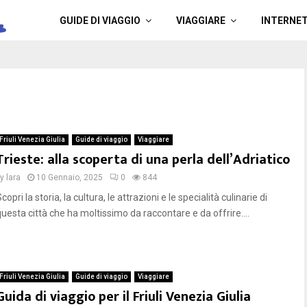
a
GUIDE DI VIAGGIO
VIAGGIARE
INTERNE
Friuli Venezia Giulia
Guide di viaggio
Viaggiare
Trieste: alla scoperta di una perla dell’Adriatico
by
lara
10 Gennaio, 2025
0
844
copri la storia, la cultura, le attrazioni e le specialità culinarie di
questa città che ha moltissimo da raccontare e da offrire....
Friuli Venezia Giulia
Guide di viaggio
Viaggiare
Guida di viaggio per il Friuli Venezia Giulia