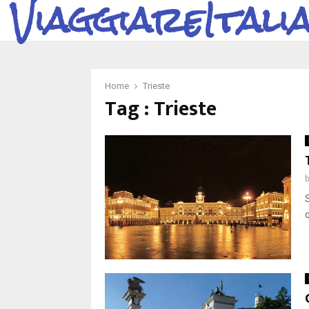
ViaggiareItali
Home
Trieste
Tag : Trieste
S