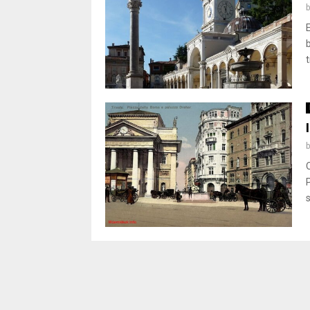
E
b
t
O
s