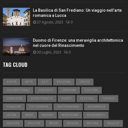
La Basilica di San Frediano: Un viaggio nell’arte
romanica a Lucca
27 Agosto, 2023
0
Duomo di Firenze: una meraviglia architettonica
nel cuore del Rinascimento
30 Luglio, 2023
0
TAG CLOUD
AOSTA
ARTE
ASTI
BOLOGNA
CHIESE
COLONIE PENALI
CONCERTI
CREMONA
CULTURA
CURIOSITÀ
DIVERTIMENTO
EVENTI
FESTIVAL
FIRENZE
FOLKLORE
FOTOGRAFIA
GASTRONOMIA
IN EVIDENZA
LATINA
MARE
MILANO
MONTAGNA
MONUMENTI
MOSTRA
MOSTRE
MUSEI
MUSICA
NATURA
PALAZZI