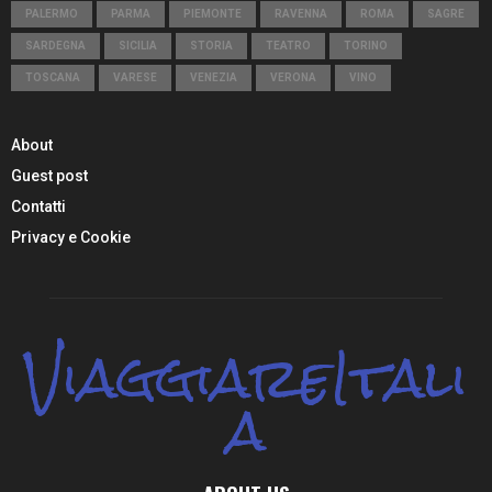
PALERMO
PARMA
PIEMONTE
RAVENNA
ROMA
SAGRE
SARDEGNA
SICILIA
STORIA
TEATRO
TORINO
TOSCANA
VARESE
VENEZIA
VERONA
VINO
About
Guest post
Contatti
Privacy e Cookie
ViaggiareItali
a