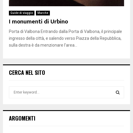
Guide di viaggio
Marche
I monumenti di Urbino
Porta di Valbona Entrando dalla Porta di Valbona, il principale
ingresso della città, e salendo verso Piazza della Repubblica,
sulla destra è da menzionare l’area...
CERCA NEL SITO
S
e
a
S
r
c
E
ARGOMENTI
h
f
A
o