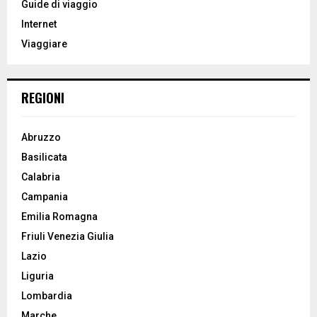
Guide di viaggio
r
R
Internet
:
Viaggiare
C
H
REGIONI
Abruzzo
Basilicata
Calabria
Campania
Emilia Romagna
Friuli Venezia Giulia
Lazio
Liguria
Lombardia
Marche