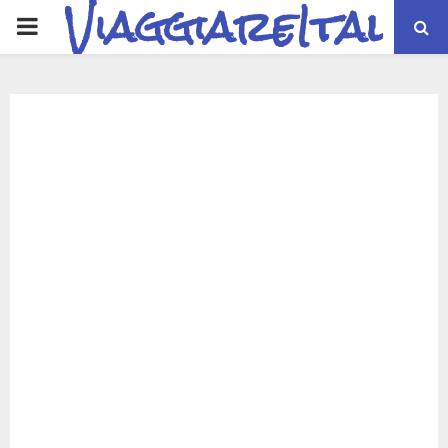
ViaggiareItalia
PRIMARY
MENU