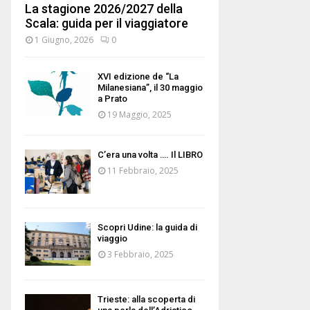
La stagione 2026/2027 della
Scala: guida per il viaggiatore
1 Giugno, 2026
0
XVI edizione de “La
Milanesiana”, il 30 maggio
a Prato
19 Maggio, 2025
C’era una volta …. Il LIBRO
11 Febbraio, 2025
Scopri Udine: la guida di
viaggio
3 Febbraio, 2025
Trieste: alla scoperta di