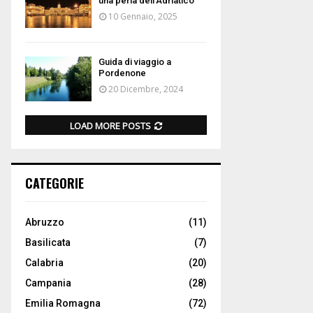
una perla dell’Adriatico
10 Gennaio, 2025
Guida di viaggio a
Pordenone
20 Dicembre, 2024
LOAD MORE POSTS
CATEGORIE
Abruzzo
(11)
Basilicata
(7)
Calabria
(20)
Campania
(28)
Emilia Romagna
(72)