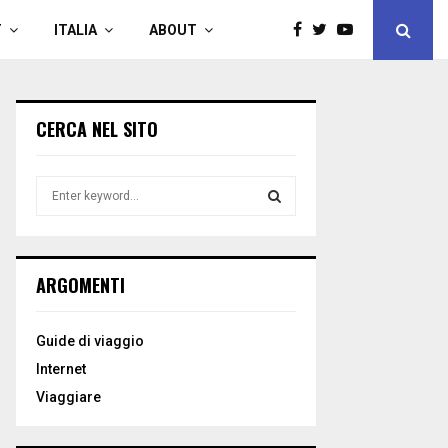
T
ITALIA
ABOUT
CERCA NEL SITO
S
e
a
S
r
c
E
ARGOMENTI
h
f
A
o
Guide di viaggio
r
R
Internet
:
C
Viaggiare
H