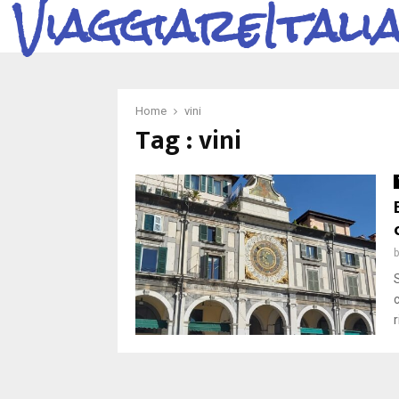
ViaggiareItali
Home
vini
Tag : vini
S
r