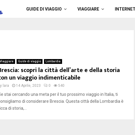
a
GUIDE DI VIAGGIO
VIAGGIARE
INTERNE
Viaggiare
Guide di viaggio
Lombardia
Brescia: scopri la città dell’arte e della storia
con un viaggio indimenticabile
by
lara
14 Aprile, 2023
0
540
e stai cercando una meta per il tuo prossimo viaggio in Italia, ti
consigliamo di considerare Brescia. Questa città della Lombardia è
icca di storia,...