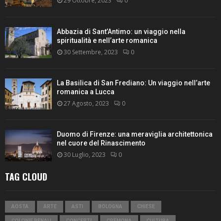
29 Ottobre, 2023
0
Abbazia di Sant’Antimo: un viaggio nella
spiritualità e nell’arte romanica
30 Settembre, 2023
0
La Basilica di San Frediano: Un viaggio nell’arte
romanica a Lucca
27 Agosto, 2023
0
Duomo di Firenze: una meraviglia architettonica
nel cuore del Rinascimento
30 Luglio, 2023
0
TAG CLOUD
AOSTA
ARTE
ASTI
BOLOGNA
CHIESE
COLONIE PENALI
CONCERTI
CREMONA
CULTURA