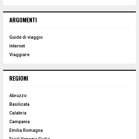
a
S
r
c
E
ARGOMENTI
h
f
A
o
Guide di viaggio
r
R
Internet
:
Viaggiare
C
H
REGIONI
Abruzzo
Basilicata
Calabria
Campania
Emilia Romagna
Friuli Venezia Giulia