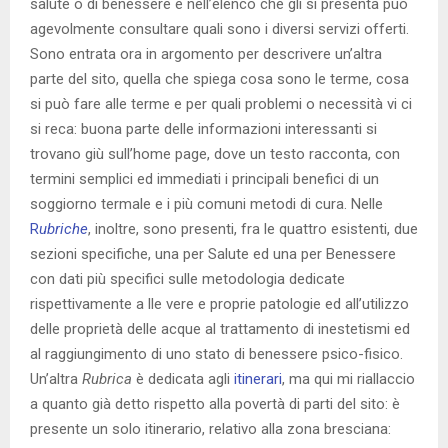
salute o di benessere e nell’elenco che gli si presenta può
agevolmente consultare quali sono i diversi servizi offerti.
Sono entrata ora in argomento per descrivere un’altra
parte del sito, quella che spiega cosa sono le terme, cosa
si può fare alle terme e per quali problemi o necessità vi ci
si reca: buona parte delle informazioni interessanti si
trovano giù sull’home page, dove un testo racconta, con
termini semplici ed immediati i principali benefici di un
soggiorno termale e i più comuni metodi di cura. Nelle
R
ubriche
, inoltre, sono presenti, fra le quattro esistenti, due
sezioni specifiche, una per Salute ed una per Benessere
con dati più specifici sulle metodologia dedicate
rispettivamente a lle vere e proprie patologie ed all’utilizzo
delle proprietà delle acque al trattamento di inestetismi ed
al raggiungimento di uno stato di benessere psico-fisico.
Un’altra
Rubrica
è dedicata agli
itinerari
, ma qui mi riallaccio
a quanto già detto rispetto alla povertà di parti del sito: è
presente un solo itinerario, relativo alla zona bresciana: