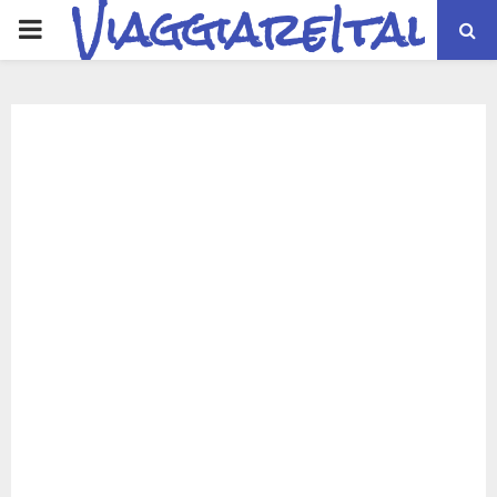
ViaggiareItalia
PRIMARY
MENU