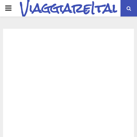
ViaggiareItalia
PRIMARY
MENU