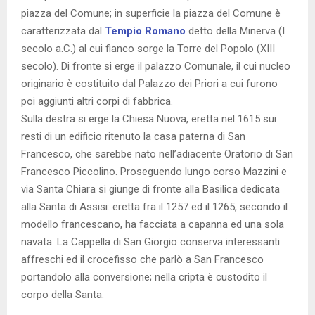
piazza del Comune; in superficie la piazza del Comune è
caratterizzata dal
Tempio Romano
detto della Minerva (I
secolo a.C.) al cui fianco sorge la Torre del Popolo (XIII
secolo). Di fronte si erge il palazzo Comunale, il cui nucleo
originario è costituito dal Palazzo dei Priori a cui furono
poi aggiunti altri corpi di fabbrica.
Sulla destra si erge la Chiesa Nuova, eretta nel 1615 sui
resti di un edificio ritenuto la casa paterna di San
Francesco, che sarebbe nato nell’adiacente Oratorio di San
Francesco Piccolino. Proseguendo lungo corso Mazzini e
via Santa Chiara si giunge di fronte alla Basilica dedicata
alla Santa di Assisi: eretta fra il 1257 ed il 1265, secondo il
modello francescano, ha facciata a capanna ed una sola
navata. La Cappella di San Giorgio conserva interessanti
affreschi ed il crocefisso che parlò a San Francesco
portandolo alla conversione; nella cripta è custodito il
corpo della Santa.