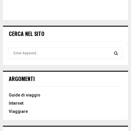
CERCA NEL SITO
S
e
a
S
r
c
E
ARGOMENTI
h
f
A
o
Guide di viaggio
r
R
Internet
:
Viaggiare
C
H