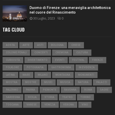
Duomo di Firenze: una meraviglia architettonica
nel cuore del Rinascimento
30 Luglio, 2023
0
TAG CLOUD
AOSTA
ARTE
ASTI
BOLOGNA
CHIESE
COLONIE PENALI
CONCERTI
CREMONA
CULTURA
CURIOSITÀ
DIVERTIMENTO
EVENTI
FESTIVAL
FIRENZE
FOLKLORE
FOTOGRAFIA
GASTRONOMIA
IN EVIDENZA
LATINA
MARE
MILANO
MONTAGNA
MONUMENTI
MOSTRA
MOSTRE
MUSEI
MUSICA
NATURA
PALAZZI
PALERMO
PARMA
PIEMONTE
RAVENNA
ROMA
SAGRE
SARDEGNA
SICILIA
STORIA
TEATRO
TORINO
TOSCANA
VARESE
VENEZIA
VERONA
VINO