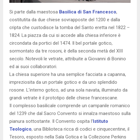
Si parte dalla maestosa
Basilica di San Francesco
,
costitutita da due chiese sovrapposte del 1200 e dalla
cripta che custodisce la tomba del Santo eretta nel 1822 –
1824. La piazza da cui si accede alla chiesa inferiore è
circondata da portici del 1474. Il bel portale gotico,
sormontato da tre rosoni, è della seconda metà del XIII
secolo. Notevoli le vetrate, attribuite a Giovanni di Bonino
ed ai suoi collaboratori.
La chiesa superiore ha una semplice facciata a capanna,
impreziosita da un portale gotico e da uno splendido
rosone. L’interno gotico, ad una sola navata, illuminato da
grandi vetrate è il prototipo delle chiese francescane.
Il complesso basilicale comprende un campanile romanico
del 1239 che dal Sacro Convento si innalza maestoso sulla
pianura sottostante. Il Convento ospita l’
Istituto
Teologico
, una Biblioteca ricca di codici e cinquecentine, il
Tesoro, esposto nella Sala Gotica e la Collezione Perkins