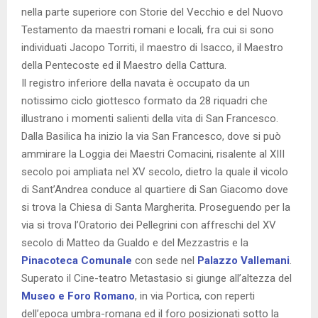
nella parte superiore con Storie del Vecchio e del Nuovo
Testamento da maestri romani e locali, fra cui si sono
individuati Jacopo Torriti, il maestro di Isacco, il Maestro
della Pentecoste ed il Maestro della Cattura.
Il registro inferiore della navata è occupato da un
notissimo ciclo giottesco formato da 28 riquadri che
illustrano i momenti salienti della vita di San Francesco.
Dalla Basilica ha inizio la via San Francesco, dove si può
ammirare la Loggia dei Maestri Comacini, risalente al XIII
secolo poi ampliata nel XV secolo, dietro la quale il vicolo
di Sant’Andrea conduce al quartiere di San Giacomo dove
si trova la Chiesa di Santa Margherita. Proseguendo per la
via si trova l’Oratorio dei Pellegrini con affreschi del XV
secolo di Matteo da Gualdo e del Mezzastris e la
Pinacoteca Comunale
con sede nel
Palazzo Vallemani
.
Superato il Cine-teatro Metastasio si giunge all’altezza del
Museo e Foro Romano
, in via Portica, con reperti
dell’epoca umbra-romana ed il foro posizionati sotto la