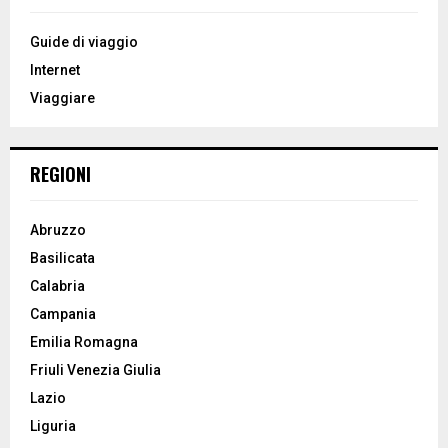
f
A
o
Guide di viaggio
r
R
Internet
:
Viaggiare
C
H
REGIONI
Abruzzo
Basilicata
Calabria
Campania
Emilia Romagna
Friuli Venezia Giulia
Lazio
Liguria