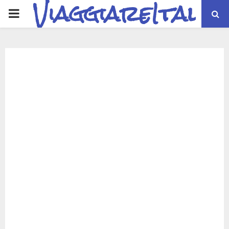
ViaggiareItalia
PRIMARY
MENU