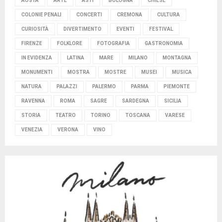
AOSTA
ARTE
ASTI
BOLOGNA
CHIESE
COLONIE PENALI
CONCERTI
CREMONA
CULTURA
CURIOSITÀ
DIVERTIMENTO
EVENTI
FESTIVAL
FIRENZE
FOLKLORE
FOTOGRAFIA
GASTRONOMIA
IN EVIDENZA
LATINA
MARE
MILANO
MONTAGNA
MONUMENTI
MOSTRA
MOSTRE
MUSEI
MUSICA
NATURA
PALAZZI
PALERMO
PARMA
PIEMONTE
RAVENNA
ROMA
SAGRE
SARDEGNA
SICILIA
STORIA
TEATRO
TORINO
TOSCANA
VARESE
VENEZIA
VERONA
VINO