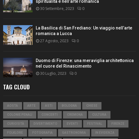
spiritualità e nell’arte romanica
30 Settembre, 2023
0
La Basilica di San Frediano: Un viaggio nell’arte
romanica a Lucca
27 Agosto, 2023
0
Duomo di Firenze: una meraviglia architettonica
nel cuore del Rinascimento
30 Luglio, 2023
0
TAG CLOUD
AOSTA
ARTE
ASTI
BOLOGNA
CHIESE
COLONIE PENALI
CONCERTI
CREMONA
CULTURA
CURIOSITÀ
DIVERTIMENTO
EVENTI
FESTIVAL
FIRENZE
FOLKLORE
FOTOGRAFIA
GASTRONOMIA
IN EVIDENZA