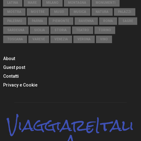
LATINA
MARE
MILANO
MONTAGNA
MONUMENTI
MOSTRA
MOSTRE
MUSEI
MUSICA
NATURA
PALAZZI
PALERMO
PARMA
PIEMONTE
RAVENNA
ROMA
SAGRE
SARDEGNA
SICILIA
STORIA
TEATRO
TORINO
TOSCANA
VARESE
VENEZIA
VERONA
VINO
About
Guest post
Contatti
Privacy e Cookie
ViaggiareItali
a