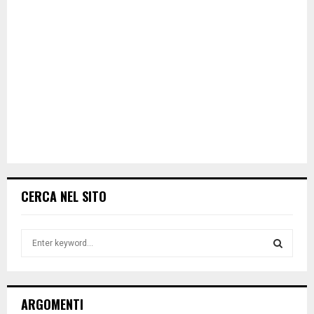
CERCA NEL SITO
S
e
a
S
r
c
E
ARGOMENTI
h