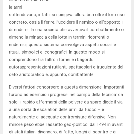
le armi
sottendevano, infatti, si spingeva allora ben oltre il loro uso
concreto, ossia il ferire, l’uccidere il nemico o all’opposto il
difendersi. In una società che avvertiva il combattimento o
almeno la minaccia della lotta in termini ricorrenti o
endemici, questo sistema coinvolgeva aspetti sociali e
rituali, simbolici e iconografici. In questo modo si
comprendono fra l’altro i tornei e i bagordi,
autorappresentazioni rutilanti, spettacolari e truculente del
ceto aristocratico e, appunto, combattente.
Diversi fattori concorsero a questa dimensione. Importanti
furono ad esempio i progressi nel campo della tecnica: da
solo, il rapido affermarsi della polvere da sparo diede il via
a una sorta di escalation delle armi da fuoco – e
naturalmente di adeguate contromisure difensive. Non
minore peso ebbe l’assetto geo-politico: dal 1494 in avanti
gli stati italiani divennero, di fatto, luoghi di scontro e di