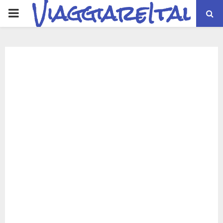
ViaggiareItalia
PRIMARY
MENU