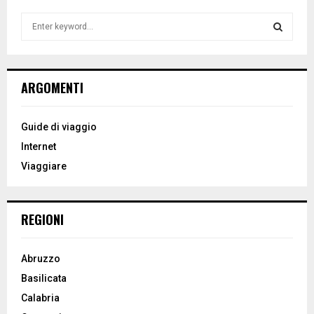
S
e
a
S
r
c
E
ARGOMENTI
h
f
A
o
Guide di viaggio
r
R
Internet
:
Viaggiare
C
H
REGIONI
Abruzzo
Basilicata
Calabria