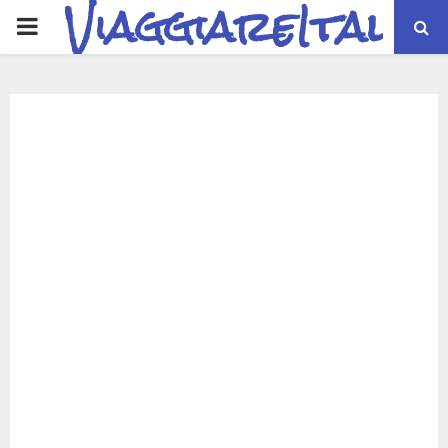
ViaggiareItalia
PRIMARY
MENU