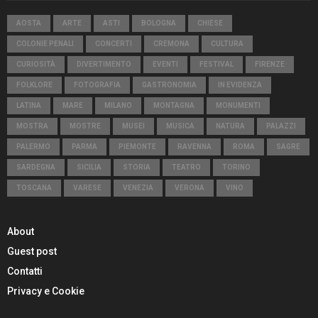
AOSTA
ARTE
ASTI
BOLOGNA
CHIESE
COLONIE PENALI
CONCERTI
CREMONA
CULTURA
CURIOSITÀ
DIVERTIMENTO
EVENTI
FESTIVAL
FIRENZE
FOLKLORE
FOTOGRAFIA
GASTRONOMIA
IN EVIDENZA
LATINA
MARE
MILANO
MONTAGNA
MONUMENTI
MOSTRA
MOSTRE
MUSEI
MUSICA
NATURA
PALAZZI
PALERMO
PARMA
PIEMONTE
RAVENNA
ROMA
SAGRE
SARDEGNA
SICILIA
STORIA
TEATRO
TORINO
TOSCANA
VARESE
VENEZIA
VERONA
VINO
About
Guest post
Contatti
Privacy e Cookie