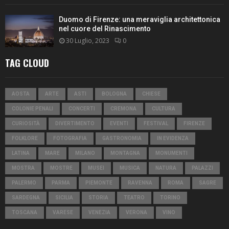
Duomo di Firenze: una meraviglia architettonica
nel cuore del Rinascimento
30 Luglio, 2023
0
TAG CLOUD
AOSTA
ARTE
ASTI
BOLOGNA
CHIESE
COLONIE PENALI
CONCERTI
CREMONA
CULTURA
CURIOSITÀ
DIVERTIMENTO
EVENTI
FESTIVAL
FIRENZE
FOLKLORE
FOTOGRAFIA
GASTRONOMIA
IN EVIDENZA
LATINA
MARE
MILANO
MONTAGNA
MONUMENTI
MOSTRA
MOSTRE
MUSEI
MUSICA
NATURA
PALAZZI
PALERMO
PARMA
PIEMONTE
RAVENNA
ROMA
SAGRE
SARDEGNA
SICILIA
STORIA
TEATRO
TORINO
TOSCANA
VARESE
VENEZIA
VERONA
VINO