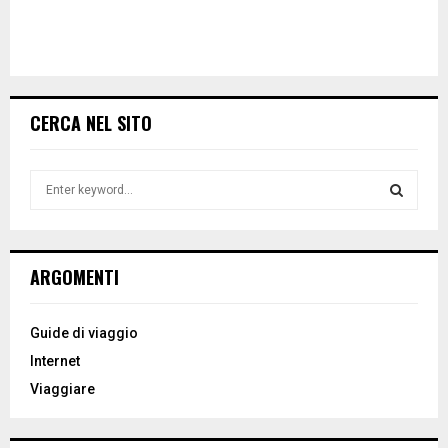
CERCA NEL SITO
S
e
a
S
r
c
E
ARGOMENTI
h
f
A
o
Guide di viaggio
r
R
Internet
:
Viaggiare
C
H