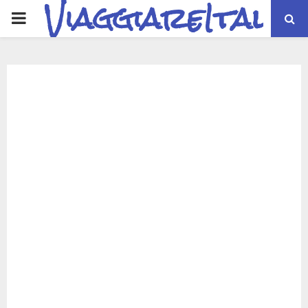
ViaggiareItalia
PRIMARY
MENU