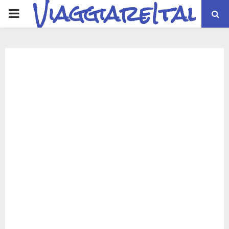
ViaggiareItalia
PRIMARY
MENU