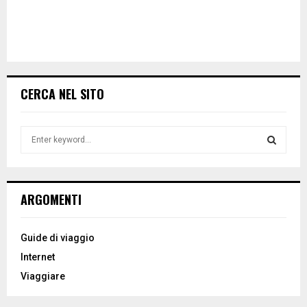
CERCA NEL SITO
S
e
a
S
r
c
E
ARGOMENTI
h
f
A
o
Guide di viaggio
r
R
Internet
:
Viaggiare
C
H