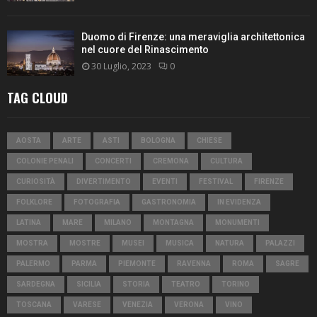
Duomo di Firenze: una meraviglia architettonica
nel cuore del Rinascimento
30 Luglio, 2023
0
TAG CLOUD
AOSTA
ARTE
ASTI
BOLOGNA
CHIESE
COLONIE PENALI
CONCERTI
CREMONA
CULTURA
CURIOSITÀ
DIVERTIMENTO
EVENTI
FESTIVAL
FIRENZE
FOLKLORE
FOTOGRAFIA
GASTRONOMIA
IN EVIDENZA
LATINA
MARE
MILANO
MONTAGNA
MONUMENTI
MOSTRA
MOSTRE
MUSEI
MUSICA
NATURA
PALAZZI
PALERMO
PARMA
PIEMONTE
RAVENNA
ROMA
SAGRE
SARDEGNA
SICILIA
STORIA
TEATRO
TORINO
TOSCANA
VARESE
VENEZIA
VERONA
VINO