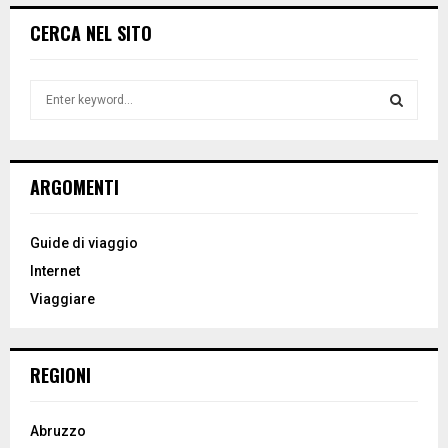
CERCA NEL SITO
S
e
a
S
r
c
E
ARGOMENTI
h
f
A
o
Guide di viaggio
r
R
Internet
:
Viaggiare
C
H
REGIONI
Abruzzo