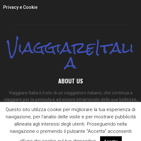
Privacy e Cookie
ViaggiareItali
a
ABOUT US
Viaggiare Italia è il sito di un viaggiatore italiano, che continua a
viaggiare per la penisola e ad essere innamorato delle sue bellezze,
dei suoi colori e dei suoi sapori.
Questo sito utilizza cookie per migliorare la tua esperienza di
navigazione, per l'analisi delle visite e per mostrare pubblicità
Contact us:
redazione@viaggiare-italia.com
allineata agli interessi degli utenti. Proseguendo nella
navigazione o premendo il pulsante "Accetta" acconsenti
all'uso dei cookie sul tuo dispositivo.