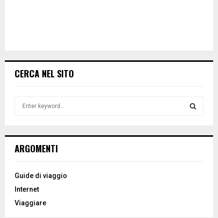
CERCA NEL SITO
S
e
a
S
r
c
E
ARGOMENTI
h
f
A
o
Guide di viaggio
r
R
Internet
:
Viaggiare
C