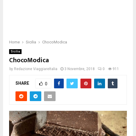
Home
Sicilia
ChocoModica
Sicilia
ChocoModica
by
Redazione ViaggiareItalia
3 Novembre, 2018
0
911
SHARE
0