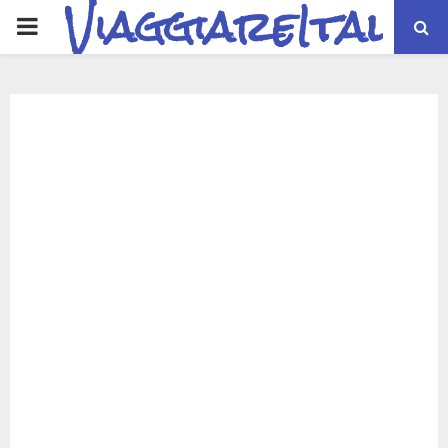
ViaggiareItalia
PRIMARY
MENU