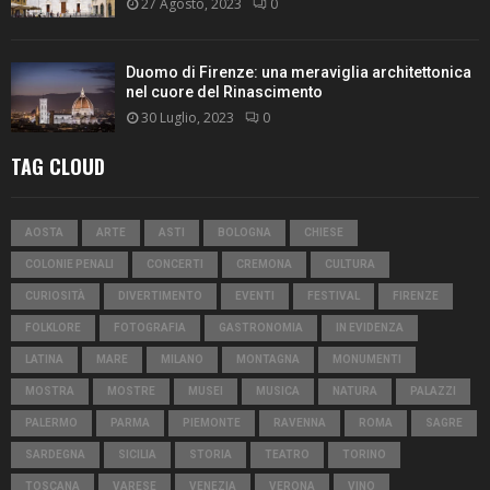
27 Agosto, 2023
0
Duomo di Firenze: una meraviglia architettonica
nel cuore del Rinascimento
30 Luglio, 2023
0
TAG CLOUD
AOSTA
ARTE
ASTI
BOLOGNA
CHIESE
COLONIE PENALI
CONCERTI
CREMONA
CULTURA
CURIOSITÀ
DIVERTIMENTO
EVENTI
FESTIVAL
FIRENZE
FOLKLORE
FOTOGRAFIA
GASTRONOMIA
IN EVIDENZA
LATINA
MARE
MILANO
MONTAGNA
MONUMENTI
MOSTRA
MOSTRE
MUSEI
MUSICA
NATURA
PALAZZI
PALERMO
PARMA
PIEMONTE
RAVENNA
ROMA
SAGRE
SARDEGNA
SICILIA
STORIA
TEATRO
TORINO
TOSCANA
VARESE
VENEZIA
VERONA
VINO