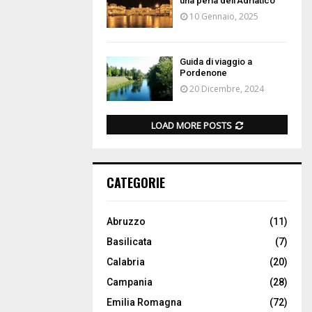
una perla dell’Adriatico
10 Gennaio, 2025
Guida di viaggio a
Pordenone
20 Dicembre, 2024
LOAD MORE POSTS
CATEGORIE
Abruzzo
(11)
Basilicata
(7)
Calabria
(20)
Campania
(28)
Emilia Romagna
(72)