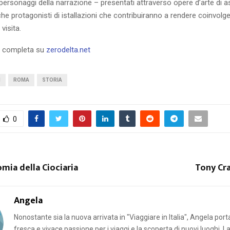
 personaggi della narrazione – presentati attraverso opere d’arte di a
e protagonisti di istallazioni che contribuiranno a rendere coinvolg
 visita.
ia completa su
zerodelta.net
I
ROMA
STORIA
0
mia della Ciociaria
Tony Cra
Angela
Nonostante sia la nuova arrivata in "Viaggiare in Italia", Angela por
fresca e vivace passione per i viaggi e la scoperta di nuovi luoghi. L