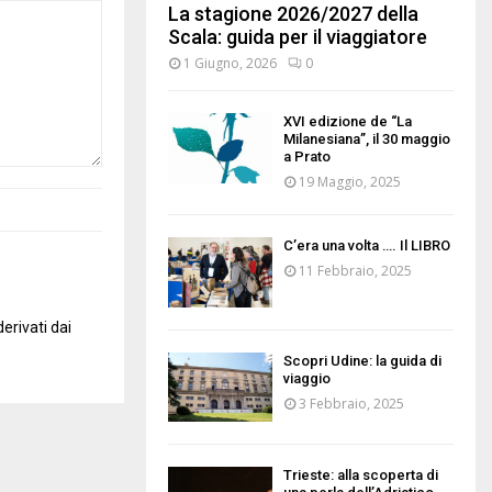
La stagione 2026/2027 della
Scala: guida per il viaggiatore
1 Giugno, 2026
0
XVI edizione de “La
Milanesiana”, il 30 maggio
a Prato
19 Maggio, 2025
C’era una volta …. Il LIBRO
11 Febbraio, 2025
erivati dai
Scopri Udine: la guida di
viaggio
3 Febbraio, 2025
Trieste: alla scoperta di