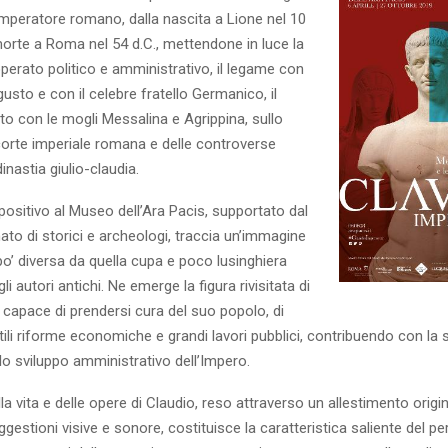
imperatore romano, dalla nascita a Lione nel 10
 morte a Roma nel 54 d.C., mettendone in luce la
’operato politico e amministrativo, il legame con
gusto e con il celebre fratello Germanico, il
to con le mogli Messalina e Agrippina, sullo
corte imperiale romana e delle controverse
inastia giulio-claudia.
positivo al Museo dell’Ara Pacis, supportato dal
ato di storici e archeologi, traccia un’immagine
po’ diversa da quella cupa e poco lusinghiera
 autori antichi. Ne emerge la figura rivisitata di
capace di prendersi cura del suo popolo, di
li riforme economiche e grandi lavori pubblici, contribuendo con la 
llo sviluppo amministrativo dell’Impero.
la vita e delle opere di Claudio, reso attraverso un allestimento origin
gestioni visive e sonore, costituisce la caratteristica saliente del p