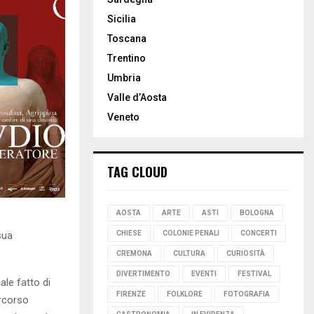
Sicilia
Toscana
Trentino
Umbria
Valle d’Aosta
Veneto
TAG CLOUD
AOSTA
ARTE
ASTI
BOLOGNA
sua
CHIESE
COLONIE PENALI
CONCERTI
CREMONA
CULTURA
CURIOSITÀ
DIVERTIMENTO
EVENTI
FESTIVAL
ale fatto di
FIRENZE
FOLKLORE
FOTOGRAFIA
ercorso