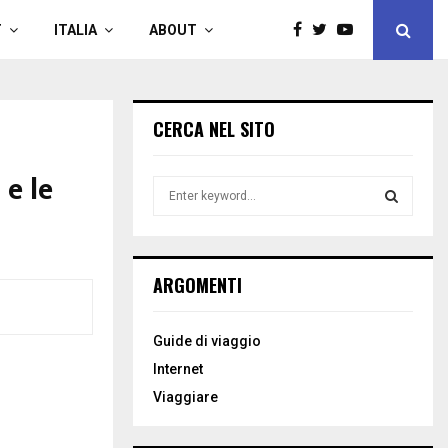
T
ITALIA
ABOUT
CERCA NEL SITO
 e le
S
e
a
S
r
c
E
ARGOMENTI
h
f
A
o
Guide di viaggio
r
R
Internet
:
C
Viaggiare
H