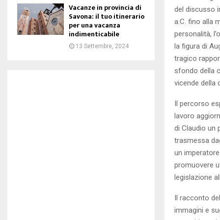
Vacanze in provincia di
del discusso 
Savona: il tuo itinerario
a.C. fino alla
per una vacanza
indimenticabile
personalità, l
la figura di Au
13 Settembre, 2024
tragico rappor
sfondo della 
vicende della d
Il percorso es
lavoro aggiorn
di Claudio un 
trasmessa dagli
un imperatore 
promuovere uti
legislazione a
Il racconto del
immagini e sug