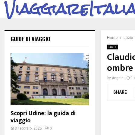
ViaggiareItali
GUIDE DI VIAGGIO
Home
Lazio
Lazio
Claudio
ombre 
by
Angela
9 
SHARE
Scopri Udine: la guida di
viaggio
3 Febbraio, 2025
0