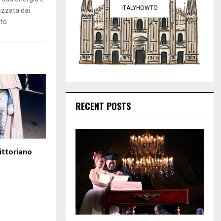
ITALYHOWTO
ezzata dai
to.
RECENT POSTS
ittoriano