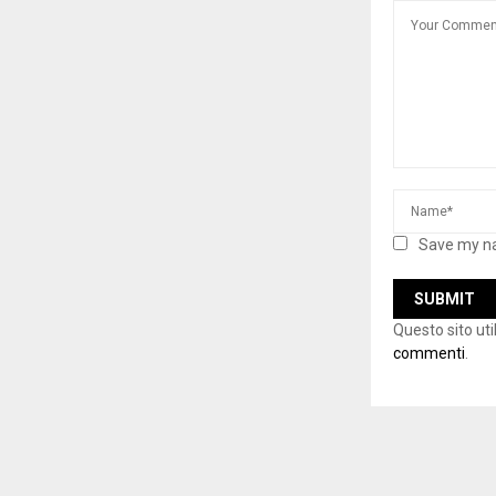
Save my na
Questo sito ut
commenti
.