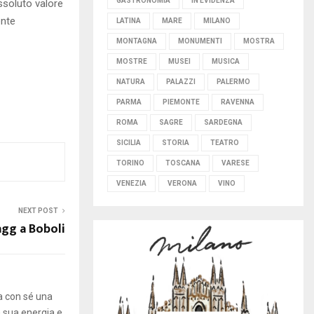
GASTRONOMIA
IN EVIDENZA
ssoluto valore
ente
LATINA
MARE
MILANO
MONTAGNA
MONUMENTI
MOSTRA
MOSTRE
MUSEI
MUSICA
NATURA
PALAZZI
PALERMO
PARMA
PIEMONTE
RAVENNA
ROMA
SAGRE
SARDEGNA
SICILIA
STORIA
TEATRO
TORINO
TOSCANA
VARESE
VENEZIA
VERONA
VINO
NEXT POST
gg a Boboli
ta con sé una
a sua energia e