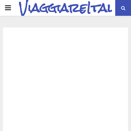
ViaggiareItalia
PRIMARY
MENU