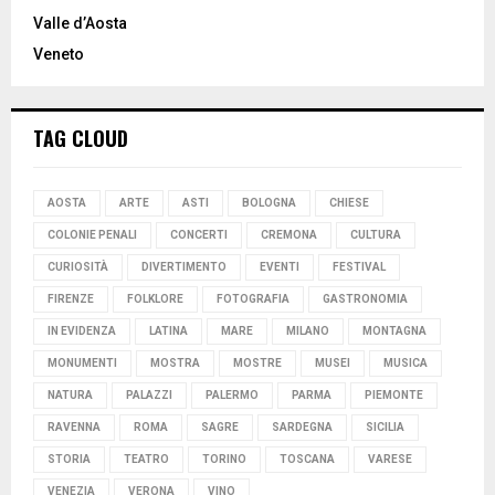
Valle d’Aosta
Veneto
TAG CLOUD
AOSTA
ARTE
ASTI
BOLOGNA
CHIESE
COLONIE PENALI
CONCERTI
CREMONA
CULTURA
CURIOSITÀ
DIVERTIMENTO
EVENTI
FESTIVAL
FIRENZE
FOLKLORE
FOTOGRAFIA
GASTRONOMIA
IN EVIDENZA
LATINA
MARE
MILANO
MONTAGNA
MONUMENTI
MOSTRA
MOSTRE
MUSEI
MUSICA
NATURA
PALAZZI
PALERMO
PARMA
PIEMONTE
RAVENNA
ROMA
SAGRE
SARDEGNA
SICILIA
STORIA
TEATRO
TORINO
TOSCANA
VARESE
VENEZIA
VERONA
VINO