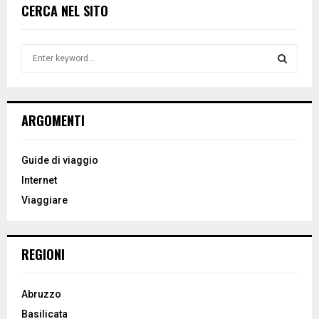
CERCA NEL SITO
S
e
a
S
r
c
E
ARGOMENTI
h
f
A
o
Guide di viaggio
r
R
Internet
:
Viaggiare
C
H
REGIONI
Abruzzo
Basilicata