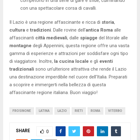
competono in una serie di gare e sfide, culminando
con una spettacolare corsa di cavalli.
Il Lazio è una regione affascinante e ricca di
storia
,
cultura
e
tradizioni
. Dalle rovine dell’
antica Roma
alle
affascinanti
città medievali
, dalle
spiagge
del litorale alle
montagne
degli Appennini, questa regione offre una vasta
gamma di esperienze e attrazioni per soddisfare ogni tipo
di viaggiatore. Inoltre,
la cucina locale
e gli
eventi
tradizionali
sono un’ulteriore attrattiva che rende il Lazio
una destinazione imperdibile nel cuore dell’Italia. Preparati
a scoprire e immergerti nella bellezza di questa
affascinante regione italiana. Buon viaggio!
FROSINONE
LATINA
LAZIO
RIETI
ROMA
VITERBO
SHARE
0