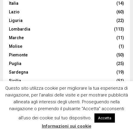
Italia
(14)
Lazio
(60)
Liguria
(22)
Lombardia
(113)
Marche
(11)
Molise
(1)
Piemonte
(50)
Puglia
(25)
Sardegna
(19)
Sicilia
(51)
Questo sito utilizza cookie per migliorare la tua esperienza di
Toscana
(88)
navigazione, per l'analisi delle visite e per mostrare pubblicità
Trentino
(16)
allineata agli interessi degli utenti. Proseguendo nella
Umbria
(7)
navigazione o premendo il pulsante "Accetta" acconsenti
Valle d'Aosta
(8)
all'uso dei cookie sul tuo dispositivo.
Accetta
Veneto
(41)
Informazioni sui cookie
Viaggiare
(146)