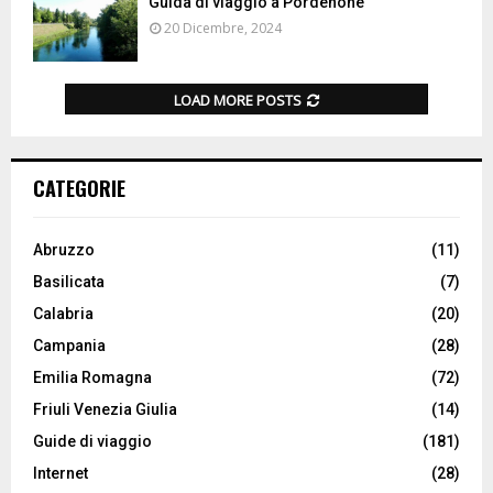
Guida di viaggio a Pordenone
20 Dicembre, 2024
LOAD MORE POSTS
CATEGORIE
Abruzzo
(11)
Basilicata
(7)
Calabria
(20)
Campania
(28)
Emilia Romagna
(72)
Friuli Venezia Giulia
(14)
Guide di viaggio
(181)
Internet
(28)