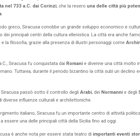
ta nel 733 a.C. dai Corinzi
, che la resero
una delle città più poten
a
.
riodo greco, Siracusa conobbe un grande sviluppo economico e cultur
 dei principali centri della cultura ellenistica. La città era anche fam
e e la filosofia, grazie alla presenza di illustri personaggi come
Archi
 a.C., Siracusa fu conquistata dai
Romani
e divenne una città molto 
mano. Tuttavia, durante il periodo bizantino la città subì un declino
Siracusa passò sotto il controllo degli
Arabi
, dei
Normanni
e degli
 diverse influenze culturali e architettoniche.
rgimento italiano, Siracusa fu un importante centro di attività politica
 essere una delle principali città della Sicilia fino ad oggi.
racusa è anche nota per essere stata teatro di
importanti eventi stor