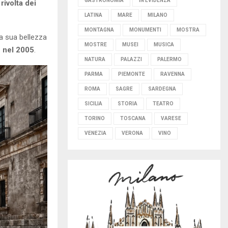
GASTRONOMIA
IN EVIDENZA
 rivolta dei
LATINA
MARE
MILANO
MONTAGNA
MONUMENTI
MOSTRA
la sua bellezza
MOSTRE
MUSEI
MUSICA
O nel 2005
.
NATURA
PALAZZI
PALERMO
PARMA
PIEMONTE
RAVENNA
ROMA
SAGRE
SARDEGNA
SICILIA
STORIA
TEATRO
TORINO
TOSCANA
VARESE
VENEZIA
VERONA
VINO