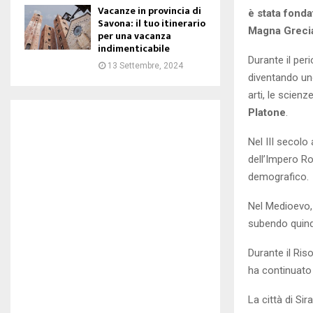
Vacanze in provincia di
è stata fonda
Savona: il tuo itinerario
Magna Greci
per una vacanza
indimenticabile
Durante il pe
13 Settembre, 2024
diventando uno
arti, le scienz
Platone
.
Nel III secolo
dell’Impero Ro
demografico.
Nel Medioevo, 
subendo quindi
Durante il Riso
ha continuato a
La città di Si