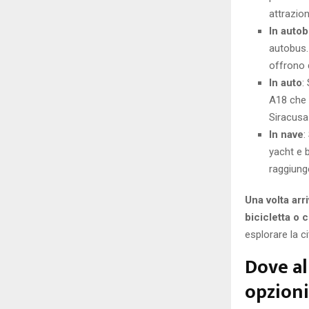
attrazion
In auto
autobus.
offrono d
In auto
:
A18 che
Siracusa 
In nave
:
yacht e b
raggiunge
Una volta arri
bicicletta o 
esplorare la ci
Dove all
opzioni