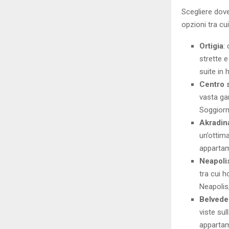
Scegliere dove
opzioni tra cui
Ortigia
:
strette e
suite in
Centro 
vasta ga
Soggiorna
Akradin
un’ottima
appartam
Neapoli
tra cui 
Neapolis,
Belvede
viste sul
appartam