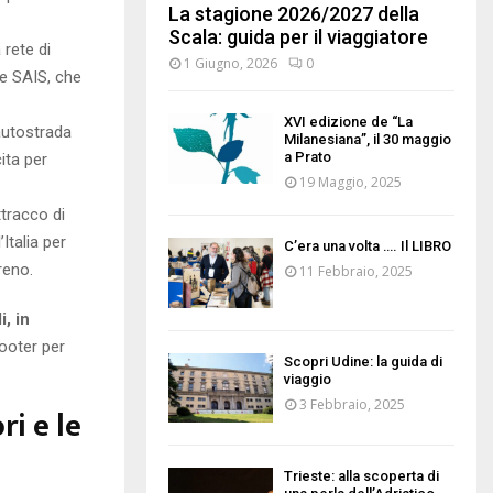
La stagione 2026/2027 della
Scala: guida per il viaggiatore
 rete di
1 Giugno, 2026
0
 e SAIS, che
XVI edizione de “La
’autostrada
Milanesiana”, il 30 maggio
a Prato
cita per
19 Maggio, 2025
ttracco di
’Italia per
C’era una volta …. Il LIBRO
reno.
11 Febbraio, 2025
i, in
cooter per
Scopri Udine: la guida di
viaggio
3 Febbraio, 2025
ri e le
Trieste: alla scoperta di