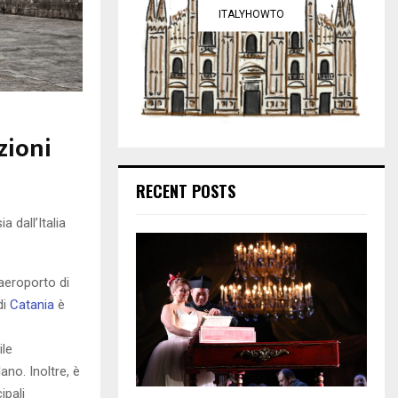
ITALYHOWTO
zioni
RECENT POSTS
a dall’Italia
’aeroporto di
di
Catania
è
ile
ano. Inoltre, è
ipali