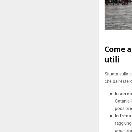
Come ar
utili
Situata sulla c
che dall’estero
In aereo
Catania-
possibile
In treno
raggiunge
possibile