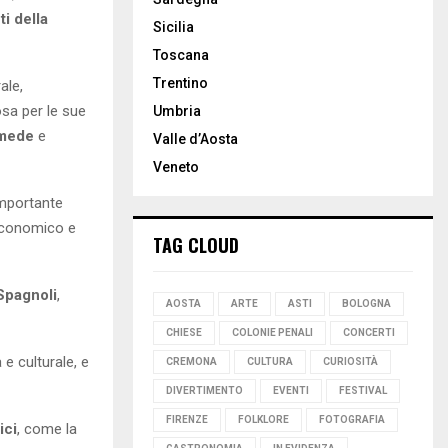
ti della
Sicilia
Toscana
Trentino
ale,
osa per le sue
Umbria
mede
e
Valle d’Aosta
Veneto
importante
 economico e
TAG CLOUD
Spagnoli
,
AOSTA
ARTE
ASTI
BOLOGNA
CHIESE
COLONIE PENALI
CONCERTI
 e culturale, e
CREMONA
CULTURA
CURIOSITÀ
DIVERTIMENTO
EVENTI
FESTIVAL
FIRENZE
FOLKLORE
FOTOGRAFIA
ici
, come la