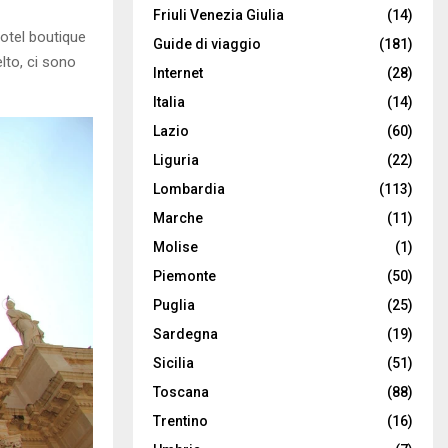
Friuli Venezia Giulia
(14)
hotel boutique
Guide di viaggio
(181)
lto, ci sono
Internet
(28)
Italia
(14)
Lazio
(60)
Liguria
(22)
Lombardia
(113)
Marche
(11)
Molise
(1)
Piemonte
(50)
Puglia
(25)
Sardegna
(19)
Sicilia
(51)
Toscana
(88)
Trentino
(16)