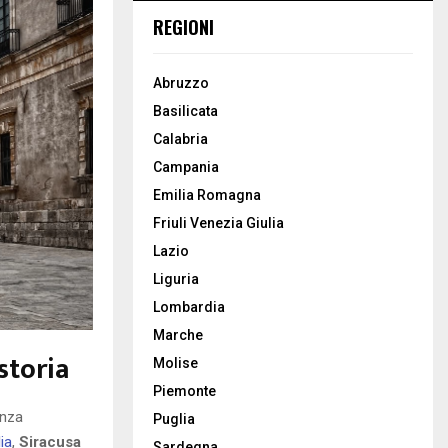
REGIONI
Abruzzo
Basilicata
Calabria
Campania
Emilia Romagna
Friuli Venezia Giulia
Lazio
Liguria
Lombardia
Marche
storia
Molise
Piemonte
anza
Puglia
lia
,
Siracusa
Sardegna