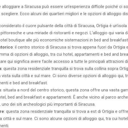
 alloggiare a Siracusa può essere un’esperienza difficile poiché ci 
 scegliere. Ecco alcuni dei quartieri migliori e le opzioni di alloggio dis
 considerato il cuore pulsante della città di Siracusa, Ortigia è un’isol
 pittoresche e una miriade di ristoranti e negozi. L’alloggio qui varia 
 hotel boutique alle più economiche sistemazioni in bed and breakfast
storico
: il centro storico di Siracusa si trova appena fuori da Ortigia 
mma di opzioni di alloggio, tra cui hotel, appartamenti e bed and brea
re qui significa avere facile accesso a tutte le principali attrazioni d
a
: questa zona residenziale tranquilla si trova sulla collina sopra Orti
 vista sulla città e sul mare. Ci sono diverse opzioni di alloggio qui, tr
enti e bed and breakfast.
s
: situata a nord del centro storico, questa zona offre una vasta gam
hotel, bed and breakfast e appartamenti. È anche vicino al parco arche
 uno dei siti archeologici più importanti di Siracusa.
re
: questa zona residenziale tranquilla si trova a est di Ortigia e offr
la città e sul mare. Ci sono alcune opzioni di alloggio qui, tra cui hotel
enti.