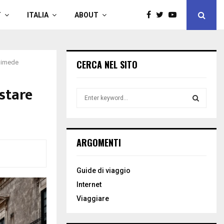
T
ITALIA
ABOUT
CERCA NEL SITO
chimede
ustare
S
e
a
S
r
c
E
ARGOMENTI
h
f
A
o
Guide di viaggio
r
R
Internet
:
C
Viaggiare
H