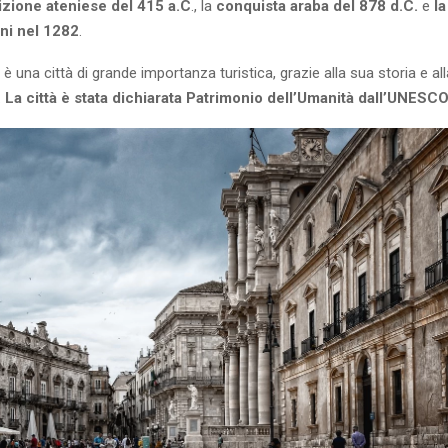
zione ateniese del 415 a.C
., la
conquista araba del 878 d.C.
e
la
ani nel 1282
.
 è una città di grande importanza turistica, grazie alla sua storia e al
.
La città è stata dichiarata Patrimonio dell’Umanità dall’UNESC