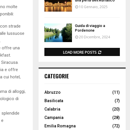
una perla dell’Adriatico
sono molte
10 Gennaio, 2025
ponibili:
a con strade
Guida di viaggio a
Pordenone
dalle lussuose
20 Dicembre, 2024
.
e offre una
LOAD MORE POSTS
kfast.
i Siracusa.
gia e offre
CATEGORIE
a cui hotel,
ma di alloggi,
Abruzzo
(11)
ologico di
Basilicata
(7)
Calabria
(20)
e splendide
Campania
(28)
 e
Emilia Romagna
(72)