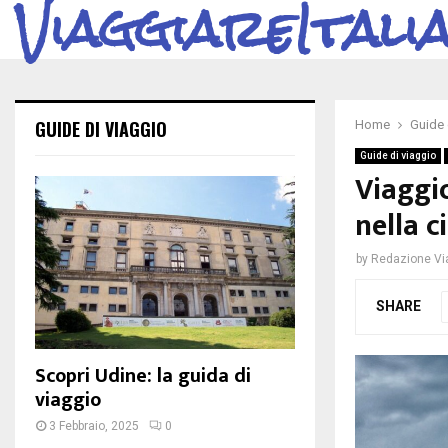
ViaggiareItali
GUIDE DI VIAGGIO
Home
Guide 
Guide di viaggio
Viaggio
nella c
by
Redazione Via
SHARE
Scopri Udine: la guida di
viaggio
3 Febbraio, 2025
0