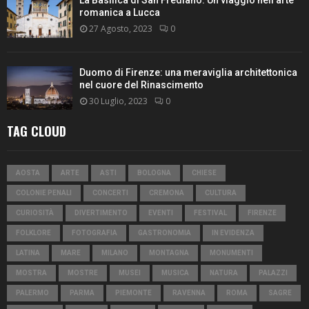
La Basilica di San Frediano: Un viaggio nell’arte
romanica a Lucca
27 Agosto, 2023
0
Duomo di Firenze: una meraviglia architettonica
nel cuore del Rinascimento
30 Luglio, 2023
0
TAG CLOUD
AOSTA
ARTE
ASTI
BOLOGNA
CHIESE
COLONIE PENALI
CONCERTI
CREMONA
CULTURA
CURIOSITÀ
DIVERTIMENTO
EVENTI
FESTIVAL
FIRENZE
FOLKLORE
FOTOGRAFIA
GASTRONOMIA
IN EVIDENZA
LATINA
MARE
MILANO
MONTAGNA
MONUMENTI
MOSTRA
MOSTRE
MUSEI
MUSICA
NATURA
PALAZZI
PALERMO
PARMA
PIEMONTE
RAVENNA
ROMA
SAGRE