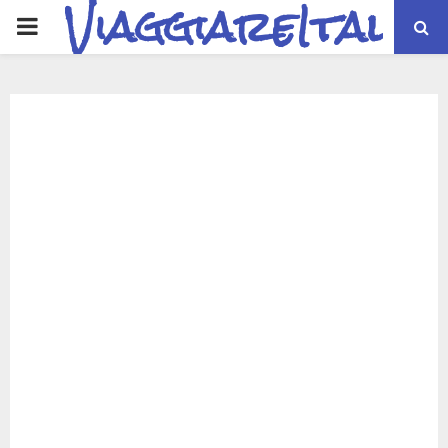
ViaggiareItalia
PRIMARY
MENU