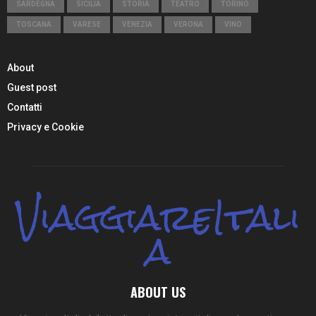
SARDEGNA
SICILIA
STORIA
TEATRO
TORINO
TOSCANA
VARESE
VENEZIA
VERONA
VINO
About
Guest post
Contatti
Privacy e Cookie
ViaggiareItali
a
ABOUT US