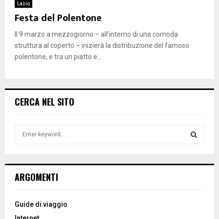
Lazio
Festa del Polentone
Il 9 marzo a mezzogiorno – all’interno di una comoda
struttura al coperto – inizierà la distribuzione del famoso
polentone, e tra un piatto e...
CERCA NEL SITO
S
e
a
S
r
c
E
ARGOMENTI
h
f
A
o
Guide di viaggio
r
R
Internet