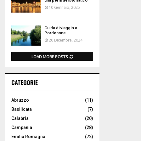
una perla dell’Adriatico
10 Gennaio, 2025
Guida di viaggio a
Pordenone
20 Dicembre, 2024
LOAD MORE POSTS
CATEGORIE
Abruzzo
(11)
Basilicata
(7)
Calabria
(20)
Campania
(28)
Emilia Romagna
(72)