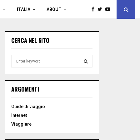
T
ITALIA
ABOUT
CERCA NEL SITO
S
e
a
S
r
c
E
ARGOMENTI
h
f
A
o
Guide di viaggio
r
R
Internet
:
C
Viaggiare
H