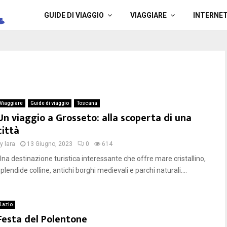
a
GUIDE DI VIAGGIO
VIAGGIARE
INTERNE
Viaggiare
Guide di viaggio
Toscana
Un viaggio a Grosseto: alla scoperta di una
città
by
lara
13 Giugno, 2023
0
614
Una destinazione turistica interessante che offre mare cristallino,
plendide colline, antichi borghi medievali e parchi naturali....
Lazio
Festa del Polentone