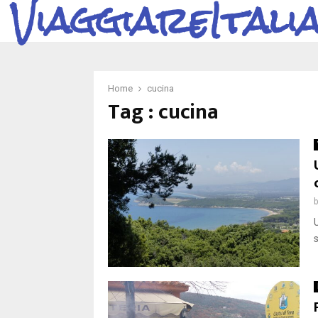
ViaggiareItali
Home
cucina
Tag : cucina
s