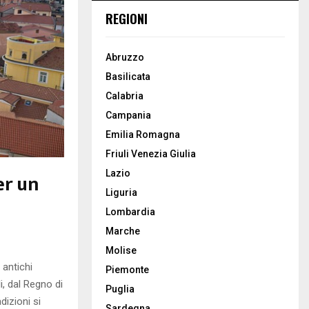
REGIONI
Abruzzo
Basilicata
Calabria
Campania
Emilia Romagna
Friuli Venezia Giulia
Lazio
er un
Liguria
Lombardia
Marche
Molise
 antichi
Piemonte
i, dal Regno di
Puglia
dizioni si
Sardegna