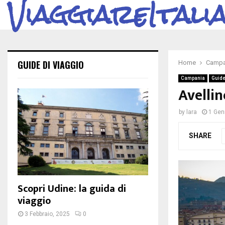
ViaggiareItali
GUIDE DI VIAGGIO
Home
Campa
Campania
Guide
Avellin
by
lara
1 Gen
SHARE
Scopri Udine: la guida di
viaggio
3 Febbraio, 2025
0