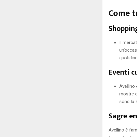
Come tr
Shoppin
Il mercat
un’occasi
quotidian
Eventi cu
Avellino 
mostre d’
sono la s
Sagre e
Avellino è fam