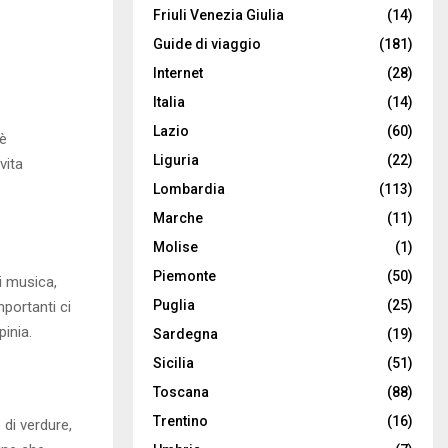
Friuli Venezia Giulia
(14)
Guide di viaggio
(181)
Internet
(28)
Italia
(14)
Lazio
(60)
 è
Liguria
(22)
vita
Lombardia
(113)
Marche
(11)
Molise
(1)
Piemonte
(50)
di musica,
Puglia
(25)
mportanti ci
pinia.
Sardegna
(19)
Sicilia
(51)
Toscana
(88)
Trentino
(16)
 di verdure,