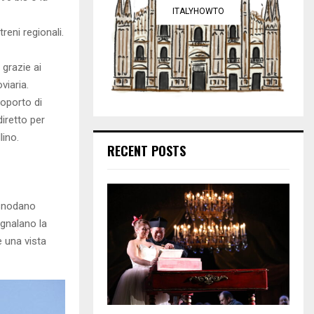
ITALYHOWTO
treni regionali.
 grazie ai
viaria.
roporto di
iretto per
lino.
RECENT POSTS
i snodano
segnalano la
e una vista