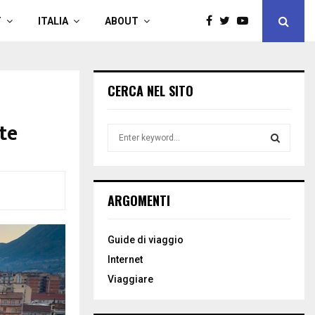
T
ITALIA
ABOUT
CERCA NEL SITO
rte
S
e
a
S
r
c
E
ARGOMENTI
h
f
A
o
Guide di viaggio
r
R
Internet
:
C
Viaggiare
H