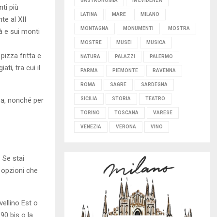
GASTRONOMIA
IN EVIDENZA
ti più
LATINA
MARE
MILANO
nte al XII
MONTAGNA
MONUMENTI
MOSTRA
à e sui monti
MOSTRE
MUSEI
MUSICA
pizza fritta e
NATURA
PALAZZI
PALERMO
ti, tra cui il
PARMA
PIEMONTE
RAVENNA
ROMA
SAGRE
SARDEGNA
SICILIA
STORIA
TEATRO
ra, nonché per
TORINO
TOSCANA
VARESE
VENEZIA
VERONA
VINO
. Se stai
e opzioni che
vellino Est o
S90 bis o la