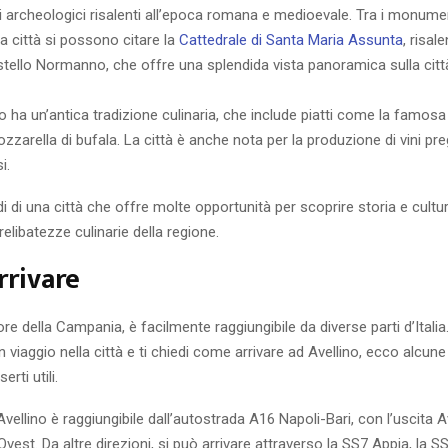
ti archeologici risalenti all’epoca romana e medioevale. Tra i monumen
la città si possono citare la
Cattedrale di Santa Maria Assunta
, risale
stello Normanno, che offre una splendida vista panoramica sulla citt
no ha un’antica tradizione culinaria, che include piatti come la famosa 
zzarella di bufala. La città è anche nota per la produzione di vini pregia
i.
i di una città che offre molte opportunità per scoprire storia e cultu
relibatezze culinarie della regione.
rrivare
ore della Campania, è facilmente raggiungibile da diverse parti d’Italia
n viaggio nella città e ti chiedi come arrivare ad Avellino, ecco alcun
rti utili.
 Avellino è raggiungibile dall’autostrada A16 Napoli-Bari, con l’uscita A
Ovest. Da altre direzioni, si può arrivare attraverso la SS7 Appia, la S