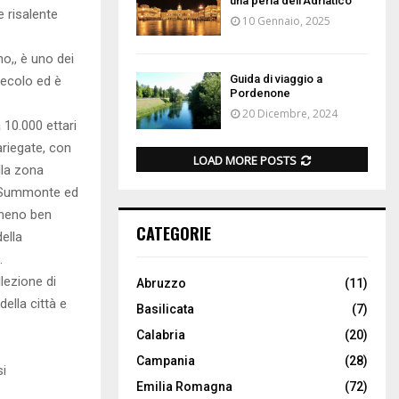
una perla dell’Adriatico
e risalente
10 Gennaio, 2025
no,, è uno dei
Guida di viaggio a
secolo ed è
Pordenone
20 Dicembre, 2024
 10.000 ettari
ariegate, con
LOAD MORE POSTS
lla zona
di Summonte ed
 meno ben
CATEGORIE
ella
.
llezione di
Abruzzo
(11)
della città e
Basilicata
(7)
Calabria
(20)
Campania
(28)
si
Emilia Romagna
(72)