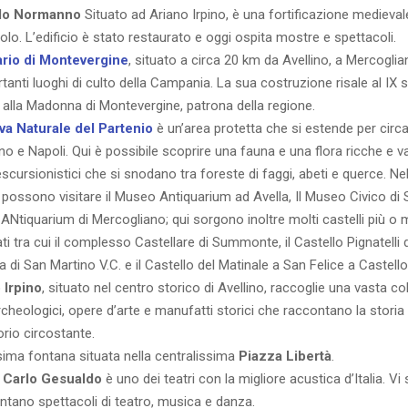
llo Normanno
Situato ad Ariano Irpino, è una fortificazione medieval
colo. L’edificio è stato restaurato e oggi ospita mostre e spettacoli.
ario di Montevergine
, situato a circa 20 km da Avellino, a Mercoglia
tanti luoghi di culto della Campania. La sua costruzione risale al IX 
 alla Madonna di Montevergine, patrona della regione.
va Naturale del Partenio
è un’area protetta che si estende per circa
ino e Napoli. Qui è possibile scoprire una fauna e una flora ricche e v
escursionistici che si snodano tra foreste di faggi, abeti e querce. Ne
si possono visitare il Museo Antiquarium ad Avella, Il Museo Civico 
 ANtiquarium di Mercogliano; qui sorgono inoltre molti castelli più o
i tra cui il complesso Castellare di Summonte, il Castello Pignatelli d
di San Martino V.C. e il Castello del Matinale a San Felice a Castello
Irpino
, situato nel centro storico di Avellino, raccoglie una vasta co
rcheologici, opere d’arte e manufatti storici che raccontano la storia 
torio circostante.
ssima fontana situata nella centralissima
Piazza Libertà
.
 Carlo Gesualdo
è uno dei teatri con la migliore acustica d’Italia. Vi 
ntano spettacoli di teatro, musica e danza.