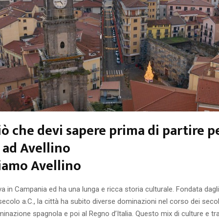
iò che devi sapere prima di partire p
 ad Avellino
iamo Avellino
ova in Campania ed ha una lunga e ricca storia culturale. Fondata dagli
 secolo a.C., la città ha subito diverse dominazioni nel corso dei secol
minazione spagnola e poi al Regno d’Italia. Questo mix di culture e tra