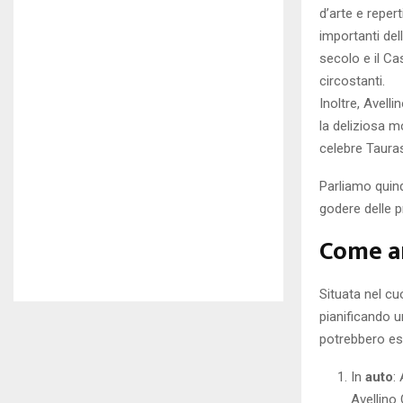
d’arte e reper
importanti del
secolo e il Ca
circostanti.
Inoltre, Avelli
la deliziosa mo
celebre Tauras
Parliamo quind
godere delle p
Come a
Situata nel cu
pianificando u
potrebbero esse
In
auto
:
Avellino 