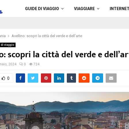
a
GUIDE DI VIAGGIO
VIAGGIARE
INTERNE
nia
Avellino: scopri la città del verde e dell’arte
 di viaggio
o: scopri la città del verde e dell’a
naio, 2024
0
724
0