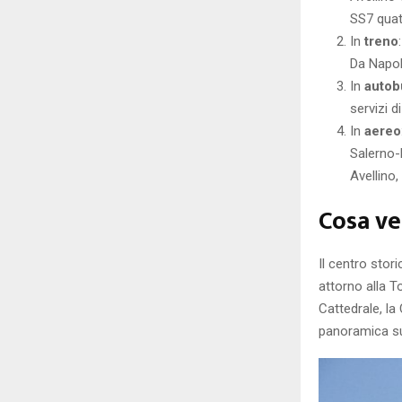
SS7 quat
In
treno
Da Napoli
In
autob
servizi d
In
aereo
Salerno-
Avellino,
Cosa ve
Il centro stor
attorno alla To
Cattedrale, la
panoramica sul