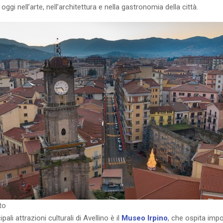
 oggi nell’arte, nell’architettura e nella gastronomia della città.
lto
pali attrazioni culturali di Avellino è il
Museo Irpino
, che ospita impo