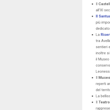
Il
Caste
all’XI se
Il Santu
più impor
dedicato
La
Riser
tra Avell
sentieri 
inoltre 
il Museo
conservat
Leonessa 
Il
Museo 
reperti a
del terri
La belli
Il
Teatro
rapprese