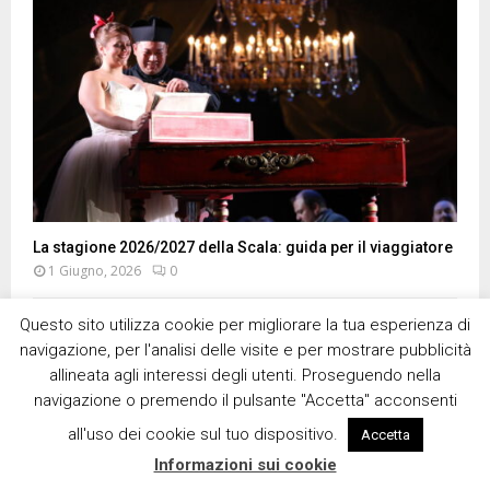
La stagione 2026/2027 della Scala: guida per il viaggiatore
1 Giugno, 2026
0
Questo sito utilizza cookie per migliorare la tua esperienza di
XVI edizione de “La Milanesiana”, il 30
navigazione, per l'analisi delle visite e per mostrare pubblicità
maggio a Prato
allineata agli interessi degli utenti. Proseguendo nella
19 Maggio, 2025
navigazione o premendo il pulsante "Accetta" acconsenti
all'uso dei cookie sul tuo dispositivo.
Accetta
C’era una volta …. Il LIBRO
Informazioni sui cookie
11 Febbraio, 2025