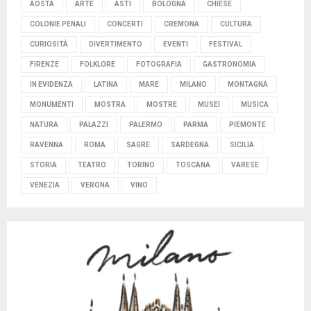
AOSTA
ARTE
ASTI
BOLOGNA
CHIESE
COLONIE PENALI
CONCERTI
CREMONA
CULTURA
CURIOSITÀ
DIVERTIMENTO
EVENTI
FESTIVAL
FIRENZE
FOLKLORE
FOTOGRAFIA
GASTRONOMIA
IN EVIDENZA
LATINA
MARE
MILANO
MONTAGNA
MONUMENTI
MOSTRA
MOSTRE
MUSEI
MUSICA
NATURA
PALAZZI
PALERMO
PARMA
PIEMONTE
RAVENNA
ROMA
SAGRE
SARDEGNA
SICILIA
STORIA
TEATRO
TORINO
TOSCANA
VARESE
VENEZIA
VERONA
VINO