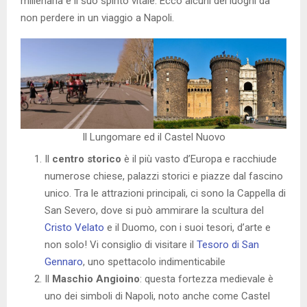
millenaria e il suo spirito vitale. Ecco alcuni dei luoghi da
non perdere in un viaggio a Napoli.
Il Lungomare ed il Castel Nuovo
Il
centro storico
è il più vasto d’Europa e racchiude
numerose chiese, palazzi storici e piazze dal fascino
unico. Tra le attrazioni principali, ci sono la Cappella di
San Severo, dove si può ammirare la scultura del
Cristo Velato
e il Duomo, con i suoi tesori, d’arte e
non solo! Vi consiglio di visitare il
Tesoro di San
Gennaro
, uno spettacolo indimenticabile
Il
Maschio Angioino
: questa fortezza medievale è
uno dei simboli di Napoli, noto anche come Castel