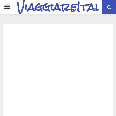
ViaggiareItalia
PRIMARY
MENU