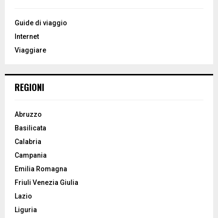
f
A
o
Guide di viaggio
r
R
Internet
:
Viaggiare
C
H
REGIONI
Abruzzo
Basilicata
Calabria
Campania
Emilia Romagna
Friuli Venezia Giulia
Lazio
Liguria