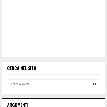
CERCA NEL SITO
S
e
a
S
r
c
E
ARGOMENTI
h