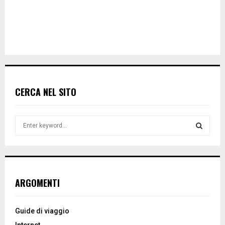
CERCA NEL SITO
S
e
a
S
r
c
E
h
ARGOMENTI
f
A
o
r
R
Guide di viaggio
:
Internet