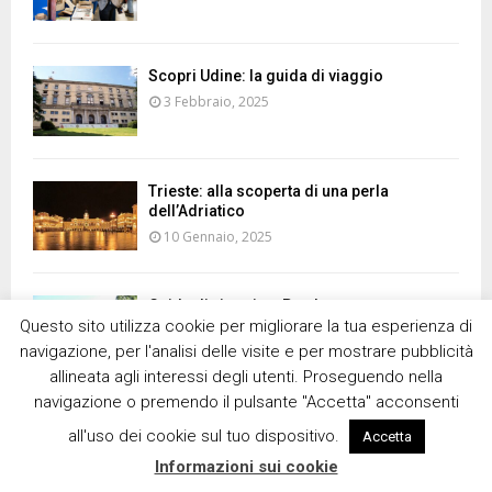
Scopri Udine: la guida di viaggio
3 Febbraio, 2025
Trieste: alla scoperta di una perla
dell’Adriatico
10 Gennaio, 2025
Guida di viaggio a Pordenone
Questo sito utilizza cookie per migliorare la tua esperienza di
20 Dicembre, 2024
navigazione, per l'analisi delle visite e per mostrare pubblicità
allineata agli interessi degli utenti. Proseguendo nella
navigazione o premendo il pulsante "Accetta" acconsenti
LOAD MORE POSTS
all'uso dei cookie sul tuo dispositivo.
Accetta
Informazioni sui cookie