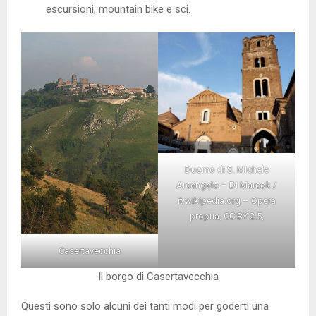
escursioni, mountain bike e sci.
Duomo di S. MIchele
Arcengelo – Di Marcok /
it.wikipedia.org – Opera
propria,
CC BY 2.5,
Casertavecchia
Il borgo di Casertavecchia
Questi sono solo alcuni dei tanti modi per goderti una