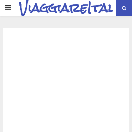
ViaggiareItalia
PRIMARY
MENU