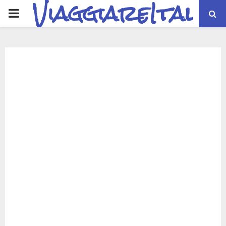
ViaggiareItalia
PRIMARY
MENU