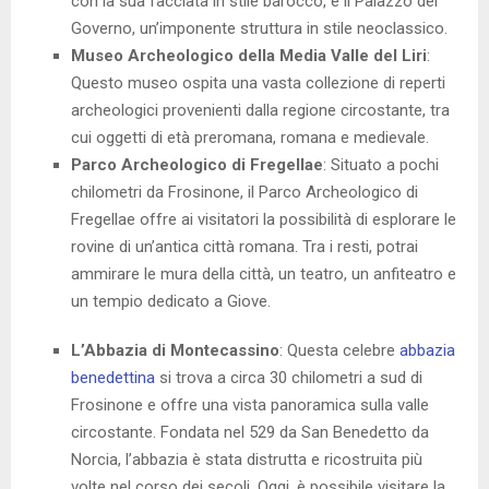
con la sua facciata in stile barocco, e il Palazzo del
Governo, un’imponente struttura in stile neoclassico.
Museo Archeologico della Media Valle del Liri
:
Questo museo ospita una vasta collezione di reperti
archeologici provenienti dalla regione circostante, tra
cui oggetti di età preromana, romana e medievale.
Parco Archeologico di Fregellae
: Situato a pochi
chilometri da Frosinone, il Parco Archeologico di
Fregellae offre ai visitatori la possibilità di esplorare le
rovine di un’antica città romana. Tra i resti, potrai
ammirare le mura della città, un teatro, un anfiteatro e
un tempio dedicato a Giove.
L’Abbazia di Montecassino
: Questa celebre
abbazia
benedettina
si trova a circa 30 chilometri a sud di
Frosinone e offre una vista panoramica sulla valle
circostante. Fondata nel 529 da San Benedetto da
Norcia, l’abbazia è stata distrutta e ricostruita più
volte nel corso dei secoli. Oggi, è possibile visitare la