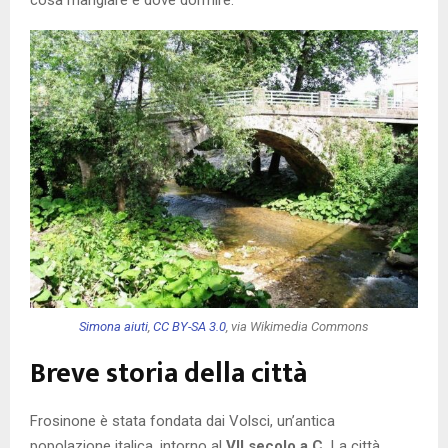
Simona aiuti
,
CC BY-SA 3.0
, via Wikimedia Commons
Breve storia della città
Frosinone è stata fondata dai Volsci, un’antica
popolazione italica, intorno al
VII secolo a.C.
La città