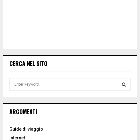
CERCA NEL SITO
S
e
a
S
r
c
E
ARGOMENTI
h
f
A
o
Guide di viaggio
r
R
Internet