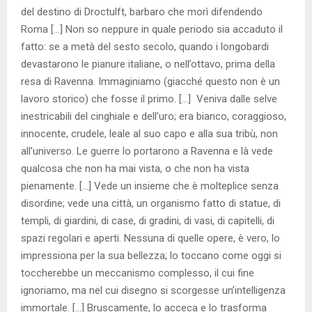
del destino di Droctulft, barbaro che morì difendendo
Roma […] Non so neppure in quale periodo sia accaduto il
fatto: se a metà del sesto secolo, quando i longobardi
devastarono le pianure italiane, o nell’ottavo, prima della
resa di Ravenna. Immaginiamo (giacché questo non è un
lavoro storico) che fosse il primo. […] Veniva dalle selve
inestricabili del cinghiale e dell’uro; era bianco, coraggioso,
innocente, crudele, leale al suo capo e alla sua tribù, non
all’universo. Le guerre lo portarono a Ravenna e là vede
qualcosa che non ha mai vista, o che non ha vista
pienamente. […] Vede un insieme che è molteplice senza
disordine; vede una città, un organismo fatto di statue, di
templi, di giardini, di case, di gradini, di vasi, di capitelli, di
spazi regolari e aperti. Nessuna di quelle opere, è vero, lo
impressiona per la sua bellezza; lo toccano come oggi si
toccherebbe un meccanismo complesso, il cui fine
ignoriamo, ma nel cui disegno si scorgesse un’intelligenza
immortale. […] Bruscamente, lo acceca e lo trasforma