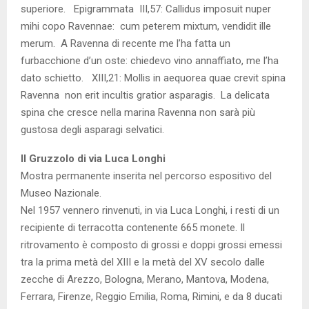
superiore. Epigrammata III,57: Callidus imposuit nuper
mihi copo Ravennae: cum peterem mixtum, vendidit ille
merum. A Ravenna di recente me l’ha fatta un
furbacchione d’un oste: chiedevo vino annaffiato, me l’ha
dato schietto. XIII,21: Mollis in aequorea quae crevit spina
Ravenna non erit incultis gratior asparagis. La delicata
spina che cresce nella marina Ravenna non sarà più
gustosa degli asparagi selvatici.
Il Gruzzolo di via Luca Longhi
Mostra permanente inserita nel percorso espositivo del
Museo Nazionale.
Nel 1957 vennero rinvenuti, in via Luca Longhi, i resti di un
recipiente di terracotta contenente 665 monete. Il
ritrovamento è composto di grossi e doppi grossi emessi
tra la prima metà del XIII e la metà del XV secolo dalle
zecche di Arezzo, Bologna, Merano, Mantova, Modena,
Ferrara, Firenze, Reggio Emilia, Roma, Rimini, e da 8 ducati