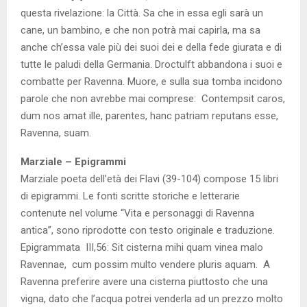
questa rivelazione: la Città. Sa che in essa egli sarà un
cane, un bambino, e che non potrà mai capirla, ma sa
anche ch’essa vale più dei suoi dei e della fede giurata e di
tutte le paludi della Germania. Droctulft abbandona i suoi e
combatte per Ravenna. Muore, e sulla sua tomba incidono
parole che non avrebbe mai comprese: Contempsit caros,
dum nos amat ille, parentes, hanc patriam reputans esse,
Ravenna, suam.
Marziale – Epigrammi
Marziale poeta dell’età dei Flavi (39-104) compose 15 libri
di epigrammi. Le fonti scritte storiche e letterarie
contenute nel volume “Vita e personaggi di Ravenna
antica”, sono riprodotte con testo originale e traduzione.
Epigrammata III,56: Sit cisterna mihi quam vinea malo
Ravennae, cum possim multo vendere pluris aquam. A
Ravenna preferire avere una cisterna piuttosto che una
vigna, dato che l’acqua potrei venderla ad un prezzo molto