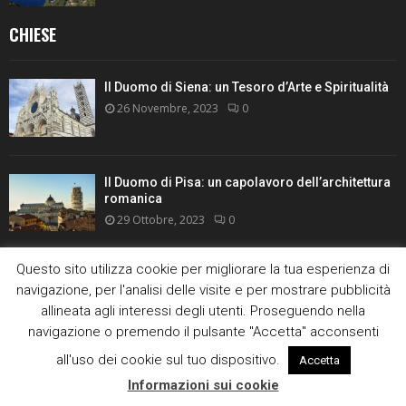
CHIESE
Il Duomo di Siena: un Tesoro d’Arte e Spiritualità
26 Novembre, 2023
0
Il Duomo di Pisa: un capolavoro dell’architettura
romanica
29 Ottobre, 2023
0
Questo sito utilizza cookie per migliorare la tua esperienza di
Abbazia di Sant’Antimo: un viaggio nella
navigazione, per l'analisi delle visite e per mostrare pubblicità
spiritualità e nell’arte romanica
allineata agli interessi degli utenti. Proseguendo nella
30 Settembre, 2023
0
navigazione o premendo il pulsante "Accetta" acconsenti
all'uso dei cookie sul tuo dispositivo.
Accetta
La Basilica di San Frediano: Un viaggio nell’arte
Informazioni sui cookie
romanica a Lucca