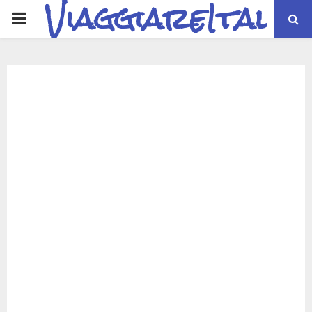
ViaggiareItalia
PRIMARY
MENU