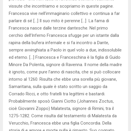
vissute che incontriamo e scopriamo in queste pagine.
Francesca vive nell’immaginario collettivo e continua a far
parlare di sé […] Il suo mito è perenne […] La fama di
Francesca nasce dalle terzine dantesche. Nel primo
cerchio dell’Inferno Francesca sfugge per un istante dalla
rapina della bufera infernale e si fa incontro a Dante,
sempre avvinghiata a Paolo in quel volo a due, indissolubile
ed eterno. […] Francesca e Franceschina è la figlia di Guido
Minore Da Polenta, signore di Ravenna. Il nome della madre
è ignoto, come pure l’anno di nascita, che si può collocare
intorno al 1260. Risulta che ebbe una sorella più giovane,
Samaritana, sulla quale è stato scritto un saggio da
Corrado Ricci, e otto fratelli tra legittimi e bastardi.
Probabilmente sposò Gianni Ciotto (Johannes Zoctus,
cioè Giovanni Zoppo) Malatesta, signore di Rimini, tra il
1275-1282. Come risulta dal testamento di Malatesta da
Verucchio, Francesca ebbe una figlia Concordia. Della
storia di e amore e morte nulla è rimasto. Suo cognato