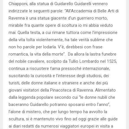
Chiapponi, alla statua di Guidarello Guidarelli vennero
indirizzate le seguenti parole: “All’Accademia di Belle Arti di
Ravenna è una statua giacente d’un guerriero morto,
mirabile fra quante opere di scoltura io mi abbia veduto
mai. Quella testa, a cui rimane tuttora come l’impressione
della vita tolta violentemente, ha tale verità sublime che
non ho parole per lodarla. V’è, direbbesi con frase
romantica, la vita della morte”. Da allora la lastra funebre
del nobile cavaliere, scolpito da Tullio Lombardo nel 1525,
continua a riscuotere fama pressoché internazionale,
suscitando la curiosità e l’interesse degli studiosi, dei
turisti, delle donne italiane e straniere e anche dei più
giovani visitatori della Pinacoteca di Ravenna. Alimentato
dalla leggenda popolare secondo cui “le donne nubili che
baceranno Guidarello potranno sposarsi entro l’anno”,
l’alone di mistero, che per lungo tempo ha avvolto la
scultura, si è mantenuto vivo fino ad oggi grazie alle guide
ai diari redatti da numerosi viaggiatori europei in visita a