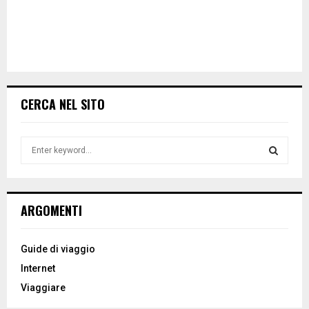
CERCA NEL SITO
S
e
a
S
r
c
E
ARGOMENTI
h
f
A
o
Guide di viaggio
r
R
Internet
:
Viaggiare
C