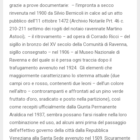
grazie a prove documentarie: – l’impronta a secco
rinvenuta nel 1900 da Silvio Bernicoli in calce ad un atto
pubblico dell’11 ottobre 1472 (Archivio Notarile Prt. 46 c.
210-211 settimo dei rogiti del notaio ravennate Martino
Astoci); – il ritrovamento – ad opera di Corrado Ricci – del
sigillo in bronzo del XV secolo della Comunità di Ravenna,
sigillo consegnato – nel 1906 – al Museo Nazionale di
Ravenna e del quale si è persa ogni traccia dopo il
trafugamento avvenuto nel 1924. Gli elementi che
maggiormente caratterizzano lo stemma attuale (due
campi oro e rosso, contenenti due leoni – dell’un colore
nell’altro – controrampanti e affrontati ad un pino verde
fruttato d’oro, sradicato e posto nella partizione), così
come recepiti ufficialmente dalla Giunta Permanente
Araldica nel 1937, sembra possano farsi risalire nella loro
combinazione ed uso, ad alcuni anni prima del passaggio
dell’effettivo governo della città dalla Repubblica
Veneziana alla Santa Sede avvenuto nel 1509. Sicuramente