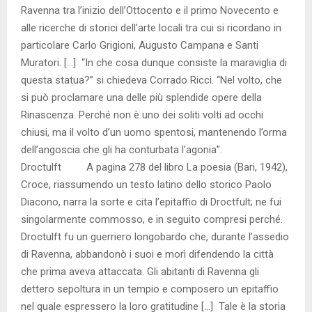
Ravenna tra l’inizio dell’Ottocento e il primo Novecento e
alle ricerche di storici dell’arte locali tra cui si ricordano in
particolare Carlo Grigioni, Augusto Campana e Santi
Muratori. […] “In che cosa dunque consiste la maraviglia di
questa statua?” si chiedeva Corrado Ricci. “Nel volto, che
si può proclamare una delle più splendide opere della
Rinascenza. Perché non è uno dei soliti volti ad occhi
chiusi, ma il volto d’un uomo spentosi, mantenendo l’orma
dell’angoscia che gli ha conturbata l’agonia”.
Droctulft A pagina 278 del libro La poesia (Bari, 1942),
Croce, riassumendo un testo latino dello storico Paolo
Diacono, narra la sorte e cita l’epitaffio di Droctfult; ne fui
singolarmente commosso, e in seguito compresi perché.
Droctulft fu un guerriero longobardo che, durante l’assedio
di Ravenna, abbandonò i suoi e morì difendendo la città
che prima aveva attaccata. Gli abitanti di Ravenna gli
dettero sepoltura in un tempio e composero un epitaffio
nel quale espressero la loro gratitudine […] Tale è la storia