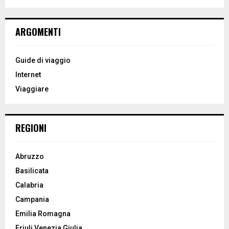
a
S
r
c
E
ARGOMENTI
h
f
A
o
Guide di viaggio
r
R
Internet
:
Viaggiare
C
H
REGIONI
Abruzzo
Basilicata
Calabria
Campania
Emilia Romagna
Friuli Venezia Giulia