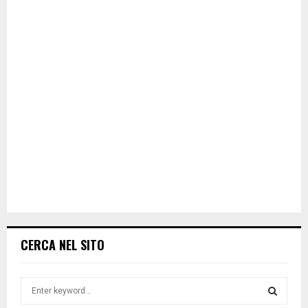
CERCA NEL SITO
S
e