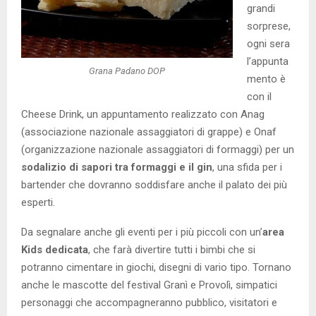
grandi
sorprese,
ogni sera
l’appunta
Grana Padano DOP
mento è
con il
Cheese Drink, un appuntamento realizzato con Anag
(associazione nazionale assaggiatori di grappe) e Onaf
(organizzazione nazionale assaggiatori di formaggi) per un
sodalizio di sapori tra formaggi e il gin
, una sfida per i
bartender che dovranno soddisfare anche il palato dei più
esperti.
Da segnalare anche gli eventi per i più piccoli con un’
area
Kids dedicata
, che farà divertire tutti i bimbi che si
potranno cimentare in giochi, disegni di vario tipo. Tornano
anche le mascotte del festival Granì e Provolì, simpatici
personaggi che accompagneranno pubblico, visitatori e