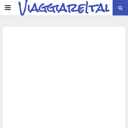
ViaggiareItalia
PRIMARY
MENU