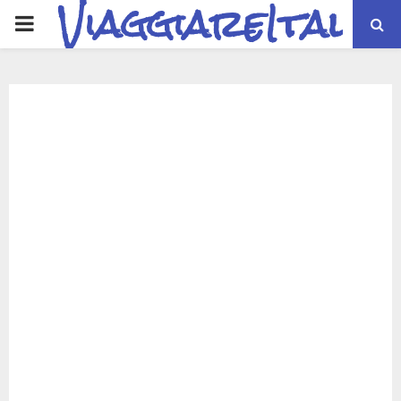
ViaggiareItalia
PRIMARY
MENU