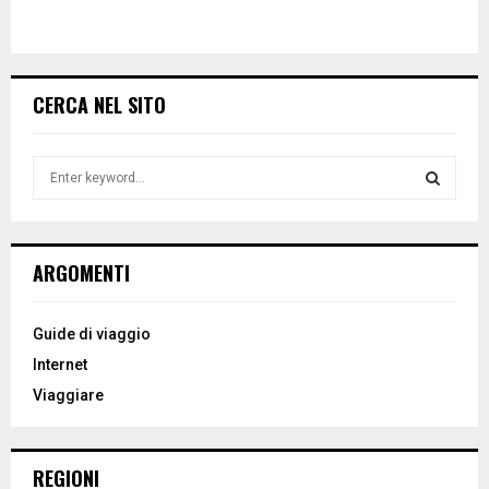
CERCA NEL SITO
S
e
a
S
r
c
E
ARGOMENTI
h
f
A
o
Guide di viaggio
r
R
Internet
:
Viaggiare
C
H
REGIONI