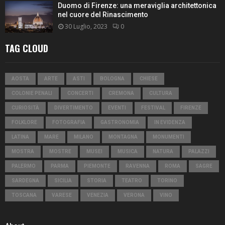
Duomo di Firenze: una meraviglia architettonica
nel cuore del Rinascimento
30 Luglio, 2023
0
TAG CLOUD
AOSTA
ARTE
ASTI
BOLOGNA
CHIESE
COLONIE PENALI
CONCERTI
CREMONA
CULTURA
CURIOSITÀ
DIVERTIMENTO
EVENTI
FESTIVAL
FIRENZE
FOLKLORE
FOTOGRAFIA
GASTRONOMIA
IN EVIDENZA
LATINA
MARE
MILANO
MONTAGNA
MONUMENTI
MOSTRA
MOSTRE
MUSEI
MUSICA
NATURA
PALAZZI
PALERMO
PARMA
PIEMONTE
RAVENNA
ROMA
SAGRE
SARDEGNA
SICILIA
STORIA
TEATRO
TORINO
TOSCANA
VARESE
VENEZIA
VERONA
VINO