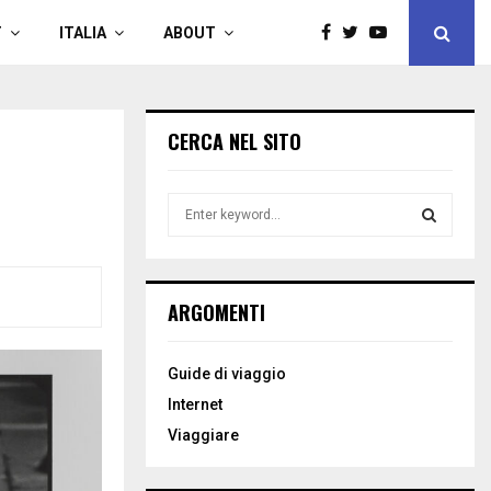
T
ITALIA
ABOUT
CERCA NEL SITO
S
e
a
S
r
c
E
ARGOMENTI
h
f
A
o
Guide di viaggio
r
R
Internet
:
C
Viaggiare
H