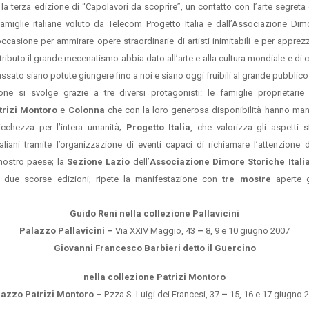
 la terza edizione di “Capolavori da scoprire”, un contatto con l’arte segreta
famiglie italiane voluto da Telecom Progetto Italia e dall’Associazione Dim
occasione per ammirare opere straordinarie di artisti inimitabili e per appre
tributo il grande mecenatismo abbia dato all’arte e alla cultura mondiale e di 
sato siano potute giungere fino a noi e siano oggi fruibili al grande pubblico
ne si svolge grazie a tre diversi protagonisti: le famiglie proprietarie 
trizi Montoro
e
Colonna
che con la loro generosa disponibilità hanno man
icchezza per l’intera umanità;
Progetto Italia
, che valorizza gli aspetti sto
taliani tramite l’organizzazione di eventi capaci di richiamare l’attenzione 
nostro paese; la
Sezione Lazio
dell’
Associazione Dimore Storiche Ital
 due scorse edizioni, ripete la manifestazione con
tre mostre
aperte g
Guido Reni nella collezione Pallavicini
Palazzo Pallavicini –
Via XXIV Maggio, 43
–
8, 9 e 10 giugno 2007
Giovanni Francesco Barbieri detto il Guercino
nella collezione Patrizi Montoro
lazzo Patrizi Montoro
– P.zza S. Luigi dei Francesi, 37
–
15, 16 e 17 giugno 