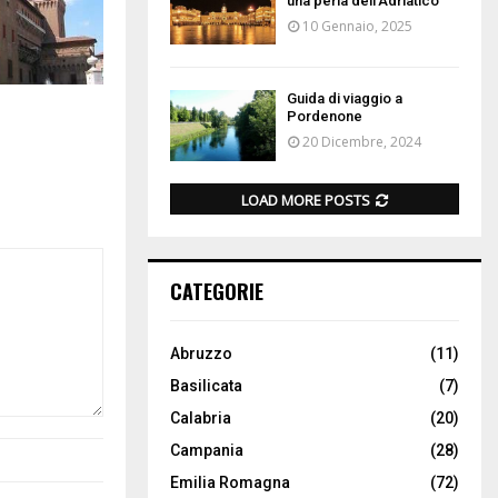
una perla dell’Adriatico
10 Gennaio, 2025
Guida di viaggio a
Pordenone
20 Dicembre, 2024
LOAD MORE POSTS
CATEGORIE
Abruzzo
(11)
Basilicata
(7)
Calabria
(20)
Campania
(28)
Emilia Romagna
(72)