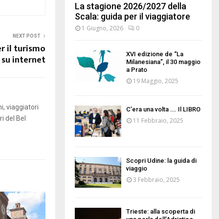
La stagione 2026/2027 della
Scala: guida per il viaggiatore
1 Giugno, 2026
0
NEXT POST
r il turismo
XVI edizione de “La
 su internet
Milanesiana”, il 30 maggio
a Prato
19 Maggio, 2025
i, viaggiatori
C’era una volta …. Il LIBRO
i del Bel
11 Febbraio, 2025
Scopri Udine: la guida di
viaggio
3 Febbraio, 2025
Trieste: alla scoperta di