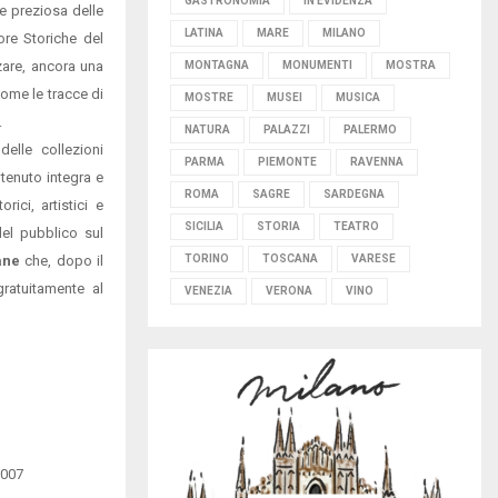
GASTRONOMIA
IN EVIDENZA
 e preziosa delle
LATINA
MARE
MILANO
ore Storiche del
zzare, ancora una
MONTAGNA
MONUMENTI
MOSTRA
come le tracce di
MOSTRE
MUSEI
MUSICA
.
NATURA
PALAZZI
PALERMO
delle collezioni
PARMA
PIEMONTE
RAVENNA
tenuto integra e
ROMA
SAGRE
SARDEGNA
rici, artistici e
SICILIA
STORIA
TEATRO
del pubblico sul
iane
che, dopo il
TORINO
TOSCANA
VARESE
ratuitamente al
VENEZIA
VERONA
VINO
2007