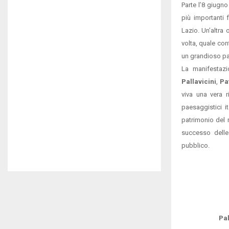
Parte l’8 giugno
più importanti 
Lazio. Un’altra 
volta, quale con
un grandioso pas
La manifestazio
Pallavicini
,
Pa
viva una vera r
paesaggistici i
patrimonio del 
successo delle
pubblico.
Pa