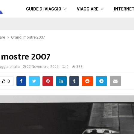
a
GUIDE DI VIAGGIO
VIAGGIARE
INTERNE
are
Grandi mostre 2007
 mostre 2007
ggiareItalia
22 Novembre, 2006
0
888
0