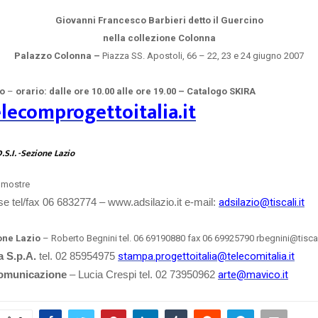
Giovanni Francesco Barbieri detto il Guercino
nella collezione Colonna
Palazzo Colonna –
Piazza SS. Apostoli, 66 – 22, 23 e 24 giugno 2007
ro
–
orario: dalle ore 10.00 alle ore 19.00 – Catalogo SKIRA
ecomprogettoitalia.it
.S.I. -Sezione Lazio
 mostre
e tel/fax 06 6832774 – www.adsilazio.it e-mail:
adsilazio@tiscali.it
ione Lazio
– Roberto Begnini tel. 06 69190880 fax 06 69925790 rbegnini@tiscali
a S.p.A.
tel. 02 85954975
stampa.progettoitalia@telecomitalia.it
Comunicazione
– Lucia Crespi tel. 02 73950962
arte@mavico.it