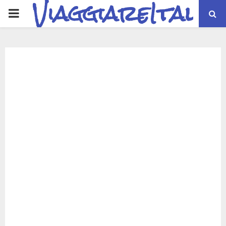
ViaggiareItalia
PRIMARY
MENU