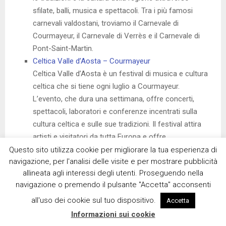
sfilate, balli, musica e spettacoli. Tra i più famosi
carnevali valdostani, troviamo il Carnevale di
Courmayeur, il Carnevale di Verrès e il Carnevale di
Pont-Saint-Martin.
Celtica Valle d’Aosta – Courmayeur
Celtica Valle d’Aosta è un festival di musica e cultura
celtica che si tiene ogni luglio a Courmayeur.
L’evento, che dura una settimana, offre concerti,
spettacoli, laboratori e conferenze incentrati sulla
cultura celtica e sulle sue tradizioni. Il festival attira
artisti e visitatori da tutta Europa e offre
un’esperienza unica per immergersi nelle atmosfere e
Questo sito utilizza cookie per migliorare la tua esperienza di
navigazione, per l'analisi delle visite e per mostrare pubblicità
nei suoni delle antiche culture celtiche.
allineata agli interessi degli utenti. Proseguendo nella
Festa delle Mele – Saint-Pierre
navigazione o premendo il pulsante "Accetta" acconsenti
La Festa delle Mele è un evento annuale che si svolge
nel comune di Saint-Pierre, solitamente a ottobre. La
all'uso dei cookie sul tuo dispositivo.
Accetta
manifestazione celebra la raccolta delle mele, uno dei
Informazioni sui cookie
frutti più rappresentativi della Val d’Aosta. Durante la