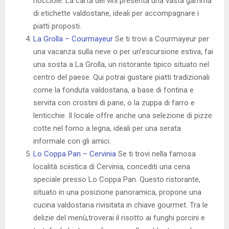
nocciole. La carta dei vini presenta una vasta gamma
di etichette valdostane, ideali per accompagnare i
piatti proposti.
La Grolla – Courmayeur
Se ti trovi a Courmayeur per
una vacanza sulla neve o per un’escursione estiva, fai
una sosta a La Grolla, un ristorante tipico situato nel
centro del paese. Qui potrai gustare piatti tradizionali
come la fonduta valdostana, a base di fontina e
servita con crostini di pane, o la zuppa di farro e
lenticchie. Il locale offre anche una selezione di pizze
cotte nel forno a legna, ideali per una serata
informale con gli amici.
Lo Coppa Pan – Cervinia
Se ti trovi nella famosa
località sciistica di Cervinia, concediti una cena
speciale presso Lo Coppa Pan. Questo ristorante,
situato in una posizione panoramica, propone una
cucina valdostana rivisitata in chiave gourmet. Tra le
delizie del menù,troverai il risotto ai funghi porcini e