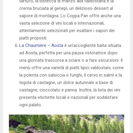
tartufo, la bistecca di manzo alla valdostana e la
crema bruciata al genepì, un delizioso dessert al
sapore di montagna. Lo Coppa Pan offre anche una
vasta selezione di vini locali e internazionali,
attentamente selezionati per esaltare i sapori dei
piatti proposti.
La Chaumière – Aosta
è un’accogliente baita situata
ad Aosta, perfetta per una pausa ristoratrice dopo
una giornata trascorsa a sciare o a fare escursioni. Il
menù offre una varietà di piatti tipici valdostani, come
la polenta con salsiccia e funghi, il cervo in salmì e la
tegola di castagne, un dolce autunnale a base di
castagne, cioccolato e panna. Inoltre, la lista dei vini
presenta etichette locali e nazionali per soddisfare
ogni palato.