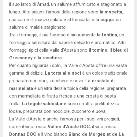
il suo lardo di Arnad, un salume affumicato e stagionato a
lungo. Altri salumi famosi della regione sono
la mocetta
,
una carne di manzo salata e affumicata, e
la coppa
, un
salume di maiale stagionato.
Tra i formaggi, il più famoso è sicuramente
la fontina
, un
formaggio semiduro dal sapore delicato e aromatico. Altri
formaggi tipici della Valle d’Aosta sono
il tomino
,
il bleu di
Gressoney
e
la raschera
.
Per quanto riguarda i dolci, la Valle d’Aosta offre una vasta
gamma di delizie.
La torta alle noci
è un dolce tradizionale
preparato con noci, zucchero e uova.
La crostata di
marmellata
è un’altra delizia tipica della regione, preparata
con marmellata di frutta fresca e una crosta di pasta
frolla.
La tegole valdostane
sono un’altra prelibatezza
locale, preparata con nocciole, zucchero e uova.
La Valle d’Aosta è anche famosa per i suoi vini pregiati,
come il vino rosso
Vallée d’Aoste DOC
, il vino rosso
Donnas DOC
e il vino bianco
Blanc de Morgex et de La